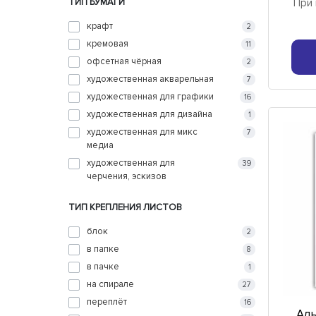
При 
ТИП БУМАГИ
крафт
2
кремовая
11
офсетная чёрная
2
художественная акварельная
7
художественная для графики
16
художественная для дизайна
1
художественная для микс
7
медиа
художественная для
39
черчения, эскизов
ТИП КРЕПЛЕНИЯ ЛИСТОВ
блок
2
в папке
8
в пачке
1
на спирале
27
переплёт
16
Аль