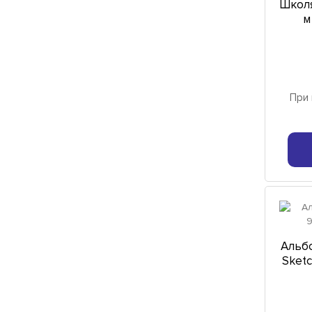
Школя
м
При 
Альбо
Sketc