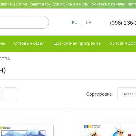
ников и хобби · канцтовары для офиса и школы · рюказки и пеналы · дет
(096) 236
RU
UA
ны
Оптовый отдел
Дисконтная программа
Условия дос
СТВА
н)
Сортировка: