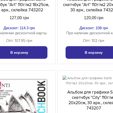
бук "Art" 110г/м2 18х25см,
скетчбук "Art" 110г/м2 20
 арк., склейка 743202
30 арк., склейка 7432
127,00 грн
120,00 грн
Дисконт: 114.3 грн
Дисконт: 108 грн
наличии дисконтной карты
При наличии дисконтной 
Опт: 107.95 грн
Опт: 102 грн
В корзину
В корзину
Альбом для графики S
скетчбук "City" 110г/
20х20см, 30 арк., скле
743207