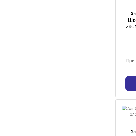
Ал
Шк
240г
При 
Ал