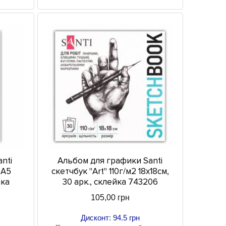
nti
Альбом для графики Santi
 A5
скетчбук "Art" 110г/м2 18х18см,
йка
30 арк., склейка 743206
105,00 грн
Дисконт: 94.5 грн