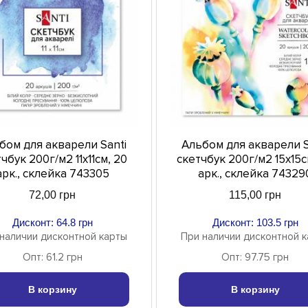
бом для акварели Santi
Альбом для акварели S
чбук 200г/м2 11х11см, 20
скетчбук 200г/м2 15х15с
арк., склейка 743305
арк., склейка 74329
72,00 грн
115,00 грн
Дисконт: 64.8 грн
Дисконт: 103.5 грн
наличии дисконтной карты
При наличии дисконтной 
Опт: 61.2 грн
Опт: 97.75 грн
В корзину
В корзину