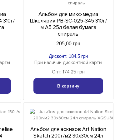
диа
Альбом для микс-медиа
 310г/
Школярик PB-SC-025-345 310г/
га
м A5 25л белая бумага
спираль
205,00 грн
Дисконт: 184.5 грн
карты
При наличии дисконтной карты
Опт: 174.25 грн
В корзину
eliae
Альбом для эскизов Art Nation
4
Sketch 200г/м2 30х30см 24л