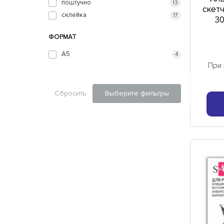
поштучно
13
скетч
склейка
17
30
ФОРМАТ
A5
4
При 
Сбросить
Выберите фильтры