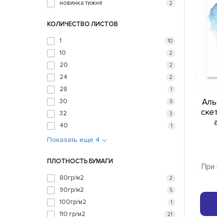
новинка тижня
2
КОЛИЧЕСТВО ЛИСТОВ
1
10
10
2
20
2
24
2
28
1
Аль
30
5
скет
32
3
40
1
Показать еще 4
ПЛОТНОСТЬ БУМАГИ
При 
80гр/м2
2
90гр/м2
5
100гр/м2
1
110 гр/м2
21