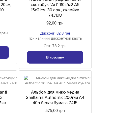
х20см,
скетчбук "Art" 110г/м2 A5
10
15х21см, 30 арк., склейка
743198
92,00 грн
карты
Дисконт: 82.8 грн
При наличии дисконтной карты
Опт: 78.2 грн
В корзину
anti
Альбом для микс-медиа
м2
Smiltainis Authentic 200г/м A4
йка
40л белая бумага 7415
575,00 грн