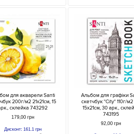
бом для акварели Santi
Альбом для графіки Sa
чбук 200г/м2 21х21см, 15
скетчбук "City" 110г/м2
арк., склейка 743292
15х21см, 30 арк., скле
743195
179,00 грн
92,00 грн
Дисконт: 161.1 грн