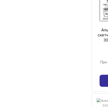
Аль
скетч
30
При 