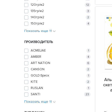
120гр/м2
12
135гр/м2
3
140гр/м2
2
150гр/м2
4
Показать еще 11
ПРОИЗВОДИТЕЛЬ
ACMELIAE
1
AMBER
4
ART NATION
6
CANSON
2
GOLD Бриск
1
Аль
KITE
2
скет
RUSLAN
1
SANTI
23
Показать еще 11