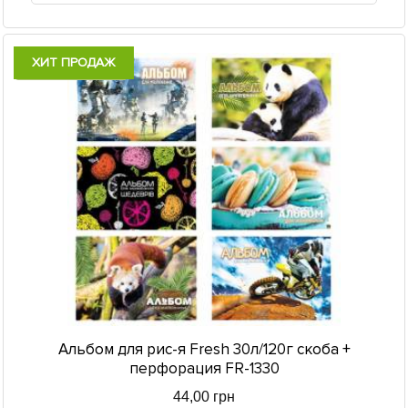
ХИТ ПРОДАЖ
Есть в наличии
Альбом для рис-я Fresh 30л/120г скоба +
перфорация FR-1330
44,00 грн