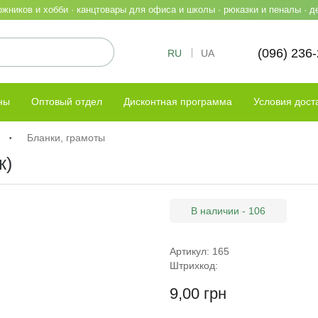
жников и хобби · канцтовары для офиса и школы · рюказки и пеналы · д
(096) 236
RU
UA
ны
Оптовый отдел
Дисконтная программа
Условия дост
Бланки, грамоты
к)
В наличии - 106
Артикул: 165
Штрихкод:
9,00 грн