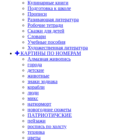
Кулинарные книги
Подготовка к школе
Прописи
Разивающая литература
Робочие тетради
Сказки для детей
Словари
Учебные пособия
Художественная литература
КАРТИНЫ ПО НОМЕРАМ
Алмазная живопись
города
детские
животные
знаки зодиака
корабли
люди
микс
натюрморт
новогодние сюжеты
ПАТРИОТИЧСКИЕ
пейзажи
роспись по холсту
техника
цветы