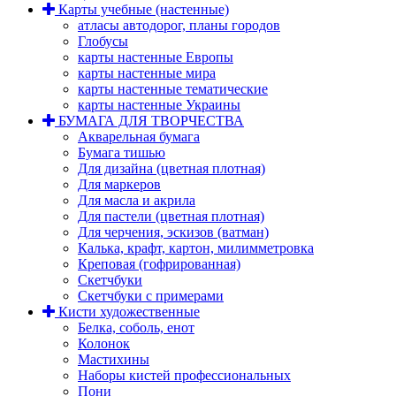
Карты учебные (настенные)
атласы автодорог, планы городов
Глобусы
карты настенные Европы
карты настенные мира
карты настенные тематические
карты настенные Украины
БУМАГА ДЛЯ ТВОРЧЕСТВА
Акварельная бумага
Бумага тишью
Для дизайна (цветная плотная)
Для маркеров
Для масла и акрила
Для пастели (цветная плотная)
Для черчения, эскизов (ватман)
Калька, крафт, картон, милимметровка
Креповая (гофрированная)
Скетчбуки
Скетчбуки с примерами
Кисти художественные
Белка, соболь, енот
Колонок
Мастихины
Наборы кистей профессиональных
Пони