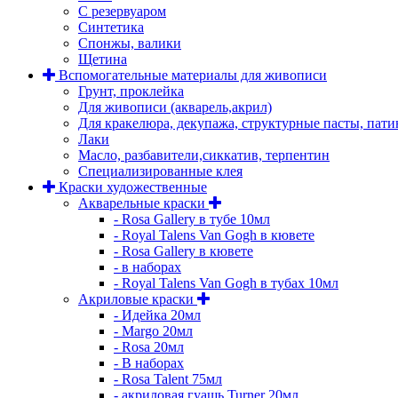
С резервуаром
Синтетика
Спонжы, валики
Щетина
Вспомогательные материалы для живописи
Грунт, проклейка
Для живописи (акварель,акрил)
Для кракелюра, декупажа, структурные пасты, пат
Лаки
Масло, разбавители,сиккатив, терпентин
Специализированные клея
Краски художественные
Акварельные краски
- Rosa Gallery в тубе 10мл
- Royal Talens Van Gogh в кювете
- Rosa Gallery в кювете
- в наборах
- Royal Talens Van Gogh в тубах 10мл
Акриловые краски
- Идейка 20мл
- Margo 20мл
- Rosa 20мл
- В наборах
- Rosa Talent 75мл
- акриловая гуашь Turner 20мл