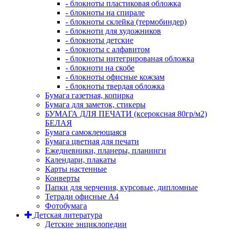
- блокноты пластиковая обложка
- блокноты на спирале
- блокноты склейка (термобиндер)
- блокноти для художников
- блокноты детские
- блокноты с алфавитом
- блокноты интегрированая обложка
- блокноти на скобе
- блокноты офисные кожзам
- блокноты твердая обложка
Бумага газетная, копирка
Бумага для заметок, стикеры
БУМАГА ДЛЯ ПЕЧАТИ (ксероксная 80гр/м2)
БЕЛАЯ
Бумага самоклеющаяся
Бумага цветная для печати
Ежедневники, планеры, планинги
Календари, плакаты
Карты настенные
Конверты
Папки для черчения, курсовые, дипломные
Тетради офисные А4
Фотобумага
Детская литература
Детские энциклопедии