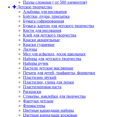
Пазлы сложные ( от 500 элементов)
Детское творчество
Альбомы для рисования
Блёстки, пудра, присыпка
Бумага гофрированная
Бумага, картон для детского творчества
Кисти для рисования
Клей для детского творчества
Краски акварельные
Краски гуашевые
Лизуны
Мел для асфальта, досок школьных
Наборы для детского творчества
Наборы ручек
Пастели детские маслянные
Печати для детей, трафареты, формочки
Пластилин лёгкий
Пластилин, глина для лепки
Пластилиновая паста
Раскраски
Стикеры, наклейки для творчества
Фартуки детские
Фломастеры
Цветные карандаши наборы
Цветные карнадаши восковые