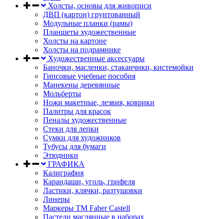
Холсты, основы для живописи
ДВП (картон) грунтованный
Модульные планки (рамы)
Планшеты художественные
Холсты на картоне
Холсты на подрамнике
Художественные аксессуары
Баночки, масленки, стаканчики, кистемойки
Гипсовые учебные пособия
Манекены деревянные
Мольберты
Ножи макетные, лезвия, коврики
Палитры для красок
Пеналы художественные
Стеки для лепки
Сумки для художников
Тубусы для бумаги
Этюдники
ГРАФИКА
Калиграфия
Карандаши, уголь, грифеля
Ластики, клячки, разтушовки
Линеры
Маркеры TM Faber Castell
Пастели маслянные в наборах