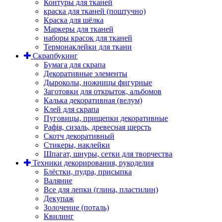
Контуры для тканей
краска для тканей (поштучно)
Краска для шёлка
Маркеры для тканей
наборы красок для тканей
Термонаклейки для ткани
Скрапбукинг
Бумага для скрапа
Декоративные элементы
Дыроколы, ножницы фигурные
Заготовки для открыток, альбомов
Калька декоративная (велум)
Клей для скрапа
Пуговицы, прищепки декоративные
Рафія, сизаль, древесная шерсть
Скотч декоративный
Стикеры, наклейки
Шпагат, шнуры, сетки для творчества
Техники декорирования, рукоделия
Блёстки, пудра, присыпка
Валяние
Все для лепки (глина, пластилин)
Декупаж
Золочение (поталь)
Квилинг