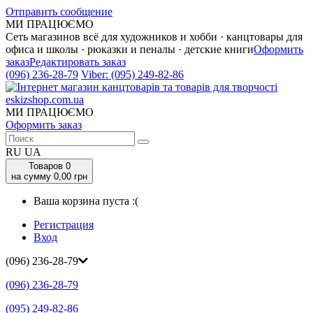
Отправить сообщение
МИ ПРАЦЮЄМО
Сеть магазинов всё для художников и хобби · канцтовары для
офиса и школы · рюказки и пеналы · детские книги
Оформить
заказ
Редактировать заказ
(096) 236-28-79
Viber:
(095) 249-82-86
МИ ПРАЦЮЄМО
Оформить заказ
RU
UA
Товаров
0
на сумму 0,00 грн
Ваша корзина пуста :(
Регистрация
Вход
(096) 236-28-79
(096) 236-28-79
(095) 249-82-86