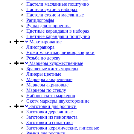
Пастели маслянные поштучно
Пастели сухие в наборах
Пастели сухие и маслянные
Рапидографы
Ручки для творчества
Цветные карандаши в наборах
Цветные карандаши поштучно
Макетирование
Линогравюра
Ножи макетные, лезвия, коврики
Резьба по дереву
Маркеры художественные
Брашевые кисть маркеры
Линеры цветные
Маркеры акварельные
Маркеры акриловые
Маркеры по стеклу
Наборы скетч маркеров
Скетч маркеры двухсторонние
Заготовки для росписи
Заготовки деревянные
Заготовки из пенопласта
Заготовки из пластика
Заготовки керамические, гипсовые
Рамки для росписи