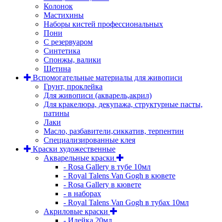
Колонок
Мастихины
Наборы кистей профессиональных
Пони
С резервуаром
Синтетика
Спонжы, валики
Щетина
Вспомогательные материалы для живописи
Грунт, проклейка
Для живописи (акварель,акрил)
Для кракелюра, декупажа, структурные пасты,
патины
Лаки
Масло, разбавители,сиккатив, терпентин
Специализированные клея
Краски художественные
Акварельные краски
- Rosa Gallery в тубе 10мл
- Royal Talens Van Gogh в кювете
- Rosa Gallery в кювете
- в наборах
- Royal Talens Van Gogh в тубах 10мл
Акриловые краски
- Идейка 20мл