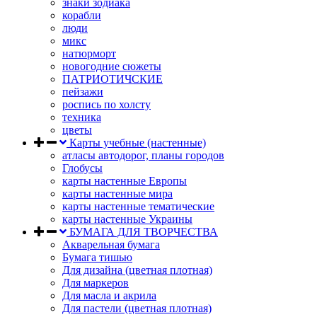
знаки зодиака
корабли
люди
микс
натюрморт
новогодние сюжеты
ПАТРИОТИЧСКИЕ
пейзажи
роспись по холсту
техника
цветы
Карты учебные (настенные)
атласы автодорог, планы городов
Глобусы
карты настенные Европы
карты настенные мира
карты настенные тематические
карты настенные Украины
БУМАГА ДЛЯ ТВОРЧЕСТВА
Акварельная бумага
Бумага тишью
Для дизайна (цветная плотная)
Для маркеров
Для масла и акрила
Для пастели (цветная плотная)