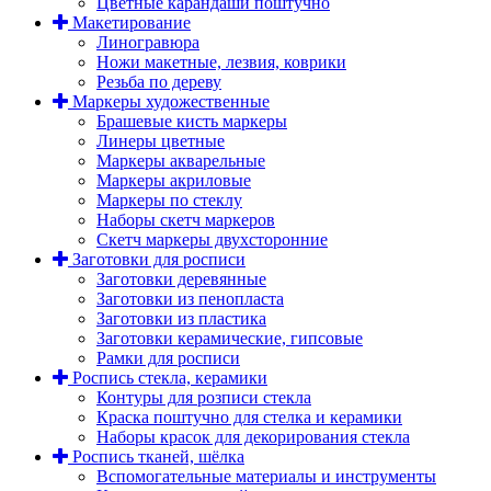
Цветные карандаши поштучно
Макетирование
Линогравюра
Ножи макетные, лезвия, коврики
Резьба по дереву
Маркеры художественные
Брашевые кисть маркеры
Линеры цветные
Маркеры акварельные
Маркеры акриловые
Маркеры по стеклу
Наборы скетч маркеров
Скетч маркеры двухсторонние
Заготовки для росписи
Заготовки деревянные
Заготовки из пенопласта
Заготовки из пластика
Заготовки керамические, гипсовые
Рамки для росписи
Роспись стекла, керамики
Контуры для розписи стекла
Краска поштучно для стелка и керамики
Наборы красок для декорирования стекла
Роспись тканей, шёлка
Вспомогательные материалы и инструменты