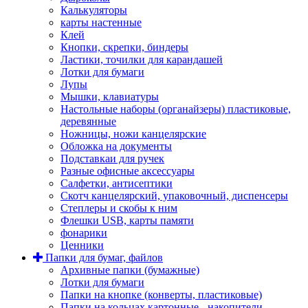
Калькуляторы
карты настенные
Клей
Кнопки, скрепки, биндеры
Ластики, точилки для карандашей
Лотки для бумаги
Лупы
Мышки, клавиатуры
Настольные наборы (органайзеры) пластиковые,
деревянные
Ножницы, ножи канцелярские
Обложка на документы
Подставкаи для ручек
Разные офисные аксессуары
Салфетки, антисептики
Скотч канцелярский, упаковочный, диспенсеры
Степлеры и скобы к ним
Флешки USB, карты памяти
фонарики
Ценники
Папки для бумаг, файлов
Архивные папки (бумажные)
Лотки для бумаги
Папки на кнопке (конверты, пластиковые)
Папки на кольцах картонные - накопители,