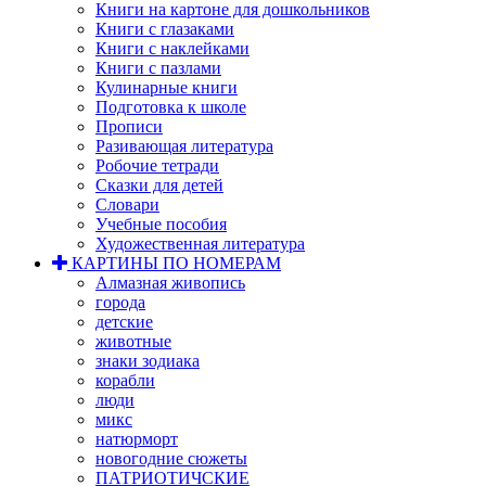
Книги на картоне для дошкольников
Книги с глазаками
Книги с наклейками
Книги с пазлами
Кулинарные книги
Подготовка к школе
Прописи
Разивающая литература
Робочие тетради
Сказки для детей
Словари
Учебные пособия
Художественная литература
КАРТИНЫ ПО НОМЕРАМ
Алмазная живопись
города
детские
животные
знаки зодиака
корабли
люди
микс
натюрморт
новогодние сюжеты
ПАТРИОТИЧСКИЕ