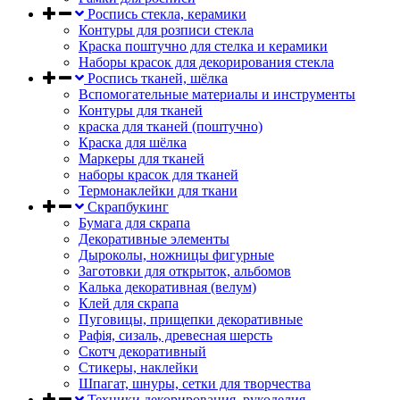
Роспись стекла, керамики
Контуры для розписи стекла
Краска поштучно для стелка и керамики
Наборы красок для декорирования стекла
Роспись тканей, шёлка
Вспомогательные материалы и инструменты
Контуры для тканей
краска для тканей (поштучно)
Краска для шёлка
Маркеры для тканей
наборы красок для тканей
Термонаклейки для ткани
Скрапбукинг
Бумага для скрапа
Декоративные элементы
Дыроколы, ножницы фигурные
Заготовки для открыток, альбомов
Калька декоративная (велум)
Клей для скрапа
Пуговицы, прищепки декоративные
Рафія, сизаль, древесная шерсть
Скотч декоративный
Стикеры, наклейки
Шпагат, шнуры, сетки для творчества
Техники декорирования, рукоделия