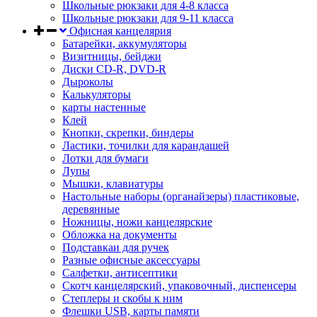
Школьные рюкзаки для 4-8 класса
Школьные рюкзаки для 9-11 класса
Офисная канцелярия
Батарейки, аккумуляторы
Визитницы, бейджи
Диски CD-R, DVD-R
Дыроколы
Калькуляторы
карты настенные
Клей
Кнопки, скрепки, биндеры
Ластики, точилки для карандашей
Лотки для бумаги
Лупы
Мышки, клавиатуры
Настольные наборы (органайзеры) пластиковые,
деревянные
Ножницы, ножи канцелярские
Обложка на документы
Подставкаи для ручек
Разные офисные аксессуары
Салфетки, антисептики
Скотч канцелярский, упаковочный, диспенсеры
Степлеры и скобы к ним
Флешки USB, карты памяти