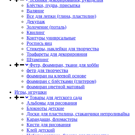
Блёстки, пудра, присыпка
Валяние
Все для лепки (глина, пластилин)
Декупаж
Золочение (поталь)
Квилинг
Контуры униврсальные
Роспись яиц
Стикеры, наклейки для творчества
Трафареты для декорировния
Штампинг
Фетр, фоамиран, ткани для хобби
фетр для творчества
фоамиран на клеевой основе
фоамиран с блёстками (глитером)
фоамиран цветной матовый
Игры, игрушки
Товары для детского сада
Альбомы для рисования
Блокноты детские
Доски для пластилина, стаканчики непроливайка
Карандаши, фломастеры
Кисти для рисования
Клей детский