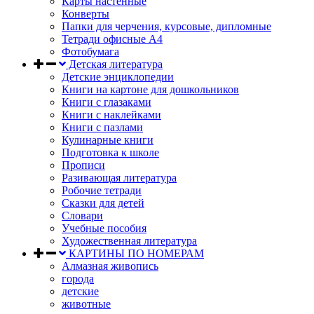
Карты настенные
Конверты
Папки для черчения, курсовые, дипломные
Тетради офисные А4
Фотобумага
Детская литература
Детские энциклопедии
Книги на картоне для дошкольников
Книги с глазаками
Книги с наклейками
Книги с пазлами
Кулинарные книги
Подготовка к школе
Прописи
Разивающая литература
Робочие тетради
Сказки для детей
Словари
Учебные пособия
Художественная литература
КАРТИНЫ ПО НОМЕРАМ
Алмазная живопись
города
детские
животные