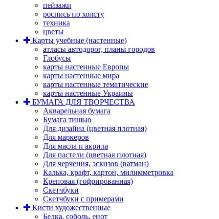
пейзажи
роспись по холсту
техника
цветы
Карты учебные (настенные)
атласы автодорог, планы городов
Глобусы
карты настенные Европы
карты настенные мира
карты настенные тематические
карты настенные Украины
БУМАГА ДЛЯ ТВОРЧЕСТВА
Акварельная бумага
Бумага тишью
Для дизайна (цветная плотная)
Для маркеров
Для масла и акрила
Для пастели (цветная плотная)
Для черчения, эскизов (ватман)
Калька, крафт, картон, милимметровка
Креповая (гофрированная)
Скетчбуки
Скетчбуки с примерами
Кисти художественные
Белка, соболь, енот