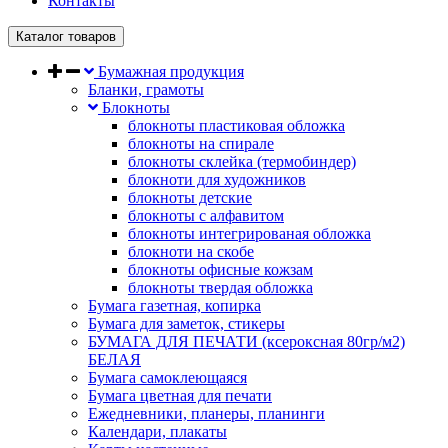
Контакты
Каталог товаров
Бумажная продукция
Бланки, грамоты
Блокноты
блокноты пластиковая обложка
блокноты на спирале
блокноты склейка (термобиндер)
блокноти для художников
блокноты детские
блокноты с алфавитом
блокноты интегрированая обложка
блокноти на скобе
блокноты офисные кожзам
блокноты твердая обложка
Бумага газетная, копирка
Бумага для заметок, стикеры
БУМАГА ДЛЯ ПЕЧАТИ (ксероксная 80гр/м2)
БЕЛАЯ
Бумага самоклеющаяся
Бумага цветная для печати
Ежедневники, планеры, планинги
Календари, плакаты