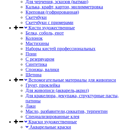
Для черчения, эскизов (ватман)
Калька, крафт, картон, милимметровка
Креповая (гофрированная)
Скетчбуки
Скетчбуки с примерами
Кисти художественные
Белка, соболь, енот
Колонок
Мастихины
Наборы кистей профессиональных
Пони
С резервуаром
Синтетика
Спонжы, валики
Щетина
Вспомогательные материалы для живописи
Грунт, проклейка
Для живописи (акварель,акрил)
Для кракелюра, декупажа, структурные пасты,
патины
Лаки
Масло, разбавители,сиккатив, терпентин
Специализированные клея
Краски художественные
Акварельные краски