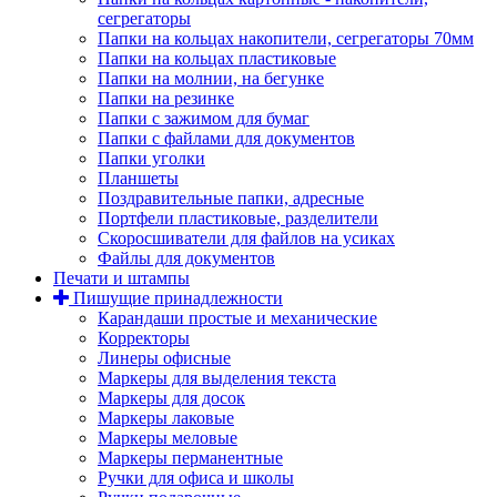
сегрегаторы
Папки на кольцах накопители, сегрегаторы 70мм
Папки на кольцах пластиковые
Папки на молнии, на бегунке
Папки на резинке
Папки с зажимом для бумаг
Папки с файлами для документов
Папки уголки
Планшеты
Поздравительные папки, адресные
Портфели пластиковые, разделители
Скоросшиватели для файлов на усиках
Файлы для документов
Печати и штампы
Пишущие принадлежности
Карандаши простые и механические
Корректоры
Линеры офисные
Маркеры для выделения текста
Маркеры для досок
Маркеры лаковые
Маркеры меловые
Маркеры перманентные
Ручки для офиса и школы