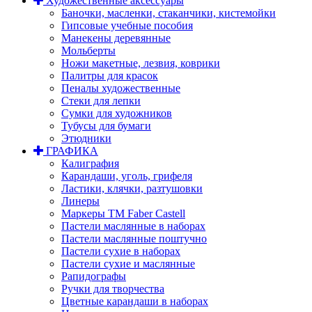
Художественные аксессуары
Баночки, масленки, стаканчики, кистемойки
Гипсовые учебные пособия
Манекены деревянные
Мольберты
Ножи макетные, лезвия, коврики
Палитры для красок
Пеналы художественные
Стеки для лепки
Сумки для художников
Тубусы для бумаги
Этюдники
ГРАФИКА
Калиграфия
Карандаши, уголь, грифеля
Ластики, клячки, разтушовки
Линеры
Маркеры TM Faber Castell
Пастели маслянные в наборах
Пастели маслянные поштучно
Пастели сухие в наборах
Пастели сухие и маслянные
Рапидографы
Ручки для творчества
Цветные карандаши в наборах