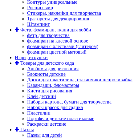
Контуры униврсальные
Роспись яиц
Стикеры, наклейки для творчества
Трафареты для декорировния
Штампинг
Фетр, фоамиран, ткани для хобби
фетр для творчества
фоамиран на клеевой основе
фоамиран с блёстками (глитером)
фоамиран цветной матовый
Игры, игрушки
Товары для детского сада
Альбомы для рисования
Блокноты детские
Доски для пластилина, стаканчики непроливайка
Карандаши, фломастеры
Кисти для рисования
Клей детский
Наборы картона, бумаги для творчества
Наборы красок для садика
Пластилин
Портфели детские пластиковые
Раскраски детские
Пазлы
Пазлы для детей