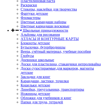
Пластилиновая паста
Раскраски
Стикеры, наклейки для творчества
Фартуки детские
Фломастеры
Цветные карандаши наборы
Цветные карнадаши восковые
Школьные принадлежности
Альбомы для рисования
АТЛАСЫ И КОНТУРНЫЕ КАРТЫ
Блокноты детские
Бутылочки, бутербродницы
Веера, счётный материал, учебные пособия
Глобусы
Дневники школьные
Доски для пластилина, стаканчики непроливайка
Доски сухостираемые,для маркеров, магниты
детские
Закладки для книг
Карандаши, ластики, точилки
Кошельки детские
Линейки, треугольники, транспортиры
Ножницы детские
Обложки для учебников и книг
Папки для труда, тетрадей