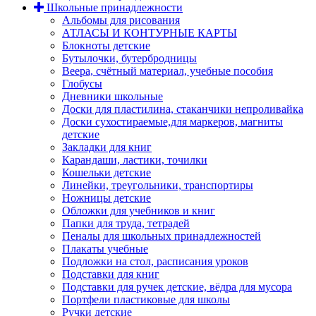
Школьные принадлежности
Альбомы для рисования
АТЛАСЫ И КОНТУРНЫЕ КАРТЫ
Блокноты детские
Бутылочки, бутербродницы
Веера, счётный материал, учебные пособия
Глобусы
Дневники школьные
Доски для пластилина, стаканчики непроливайка
Доски сухостираемые,для маркеров, магниты
детские
Закладки для книг
Карандаши, ластики, точилки
Кошельки детские
Линейки, треугольники, транспортиры
Ножницы детские
Обложки для учебников и книг
Папки для труда, тетрадей
Пеналы для школьных принадлежностей
Плакаты учебные
Подложки на стол, расписания уроков
Подставки для книг
Подставки для ручек детские, вёдра для мусора
Портфели пластиковые для школы
Ручки детские