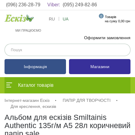
(096) 236-28-79
Viber:
(095) 249-82-86
0
Товарів
RU
UA
на суму 0,00 грн
МИ ПРАЦЮЄМО
Оформити замовлення
Інформація
Магазини
Каталог товарів
Інтернет-магазин Ескіз
ПАПІР ДЛЯ ТВОРЧОСТІ
Для креслення, ескизів
Альбом для ескізів Smiltainis
Authentic 135г/м A5 28л коричневий
папір sale