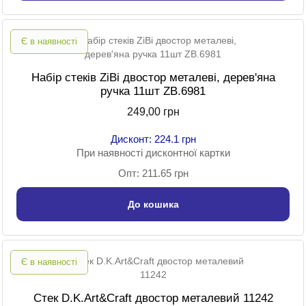
Є в наявності
Набір стеків ZiBi двостор металеві, дерев'яна
ручка 11шт ZB.6981
249,00 грн
Дисконт: 224.1 грн
При наявності дисконтної картки
Опт: 211.65 грн
До кошика
Є в наявності
Стек D.K.Art&Craft двостор металевий 11242