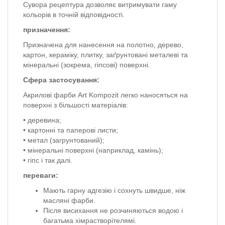
Сувора рецептура дозволяє витримувати гаму
кольорів в точній відповідності.
призначення:
Призначена для нанесення на полотно, дерево,
картон, кераміку, плитку, заґрунтовані металеві та
мінеральні (зокрема, гіпсові) поверхні.
Сфера застосування:
Акрилові фарби Art Kompozit легко наносяться на
поверхні з більшості матеріалів:
• деревина;
• картонні та паперові листи;
• метал (загрунтований);
• мінеральні поверхні (наприклад, камінь);
• гіпс і так далі.
переваги:
Мають гарну адгезію і сохнуть швидше, ніж
масляні фарби.
Після висихання не розчиняються водою і
багатьма хімрастворітелямі.