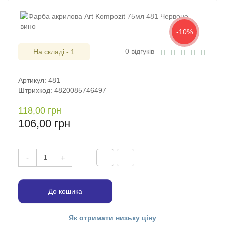
-10%
0 відгуків
На складі - 1
Артикул: 481
Штрихкод: 4820085746497
118,00 грн
106,00 грн
-
+
До кошика
Як отримати низьку ціну