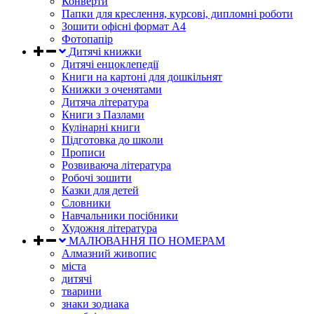
Конверти
Папки для креслення, курсові, дипломні роботи
Зошити офісні формат А4
Фотопапір
Дитячі книжки
Дитячі енцоклепедії
Книги на картоні для дошкільнят
Книжки з оченятами
Дитяча література
Книги з Пазлами
Кулінарні книги
Підготовка до школи
Прописи
Розвиваюча література
Робочі зошити
Казки для детей
Словники
Навчальники посібники
Художня література
МАЛЮВАННЯ ПО НОМЕРАМ
Алмазний живопис
міста
дитячі
тварини
знаки зодиака