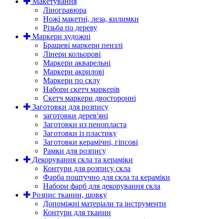
Макетування
Ліногравюра
Ножі макетні, леза, килимки
Різьба по дереву
Маркери художні
Брашеві маркери пензлі
Лінери кольорові
Маркери акварельні
Маркери акрилові
Маркери по склу
Набори скетч маркерів
Скетч маркери двосторонні
Заготовки для розпису
заготовки дерев'яні
Заготовки из пенопласта
Заготовки із пластику
Заготовки керамічні, гіпсові
Рамки для розпису
Декорування скла та кераміки
Контури для розпису скла
Фарба поштучно для скла та кераміки
Набори фарб для декорування скла
Розпис тканин, шовку
Допоміжні матеріали та інструменти
Контури для тканин