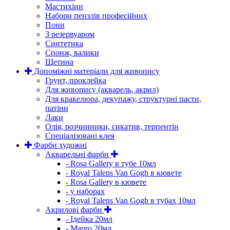
Мастихіни
Набори пензлів професійних
Пони
З резервуаром
Синтетика
Спонж, валики
Щетина
Допоміжні матеріали для живопису
Грунт, проклейка
Для живопису (акварель, акрил)
Для кракелюра, декупажу, структурні пасти,
патіни
Лаки
Олія, розчинники, сикатив, терпентін
Спеціалізовані клея
Фарби художні
Акварельні фарби
- Rosa Gallery в тубе 10мл
- Royal Talens Van Gogh в кювете
- Rosa Gallery в кювете
- у наборах
- Royal Talens Van Gogh в тубах 10мл
Акрилові фарби
- Ідейка 20мл
- Margo 20мл