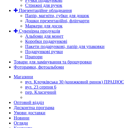
Ручки подарункові
Стрижні для ручок
Презентаційне обладнання
Папір, магніти, губки для дошок
Дошки презентаційні, фліпчарти
Маркери для досок
Сувенірна продукція
Альбоми для монет
Коробки подарункові
Пакети подарункові, папір для упаковки
Подарункові ручки
Прапори
Товари для ламінування та брошуровки
Фоторамки, фотоальбоми
Магазини
вул. Клочківська 30 (книжковий ринок) ПРАЦЮЄ
вул. 23 серпня 6
пер. Класичний
Оптовий відділ
Дисконтна програма
Умови доставки
Новини
Огляди