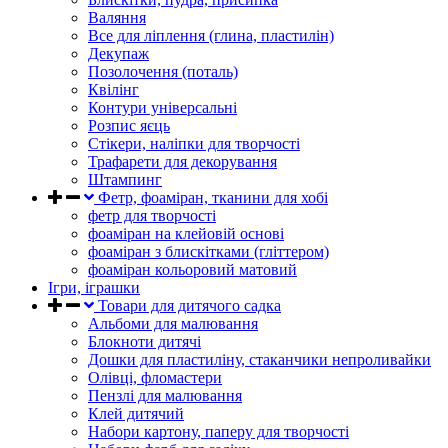
Валяння
Все для ліплення (глина, пластилін)
Декупаж
Позолочення (поталь)
Квілінг
Контури універсальні
Розпис яєць
Стікери, наліпки для творчості
Трафарети для декорування
Штампинг
Фетр, фоаміран, тканини для хобі
фетр для творчості
фоаміран на клейовій основі
фоаміран з блискітками (гліттером)
фоаміран кольоровий матовий
Ігри, іграшки
Товари для дитячого садка
Альбоми для малювання
Блокноти дитячі
Дошки для пластиліну, стаканчики непроливайки
Олівці, фломастери
Пензлі для малювання
Клей дитячий
Набори картону, паперу для творчості