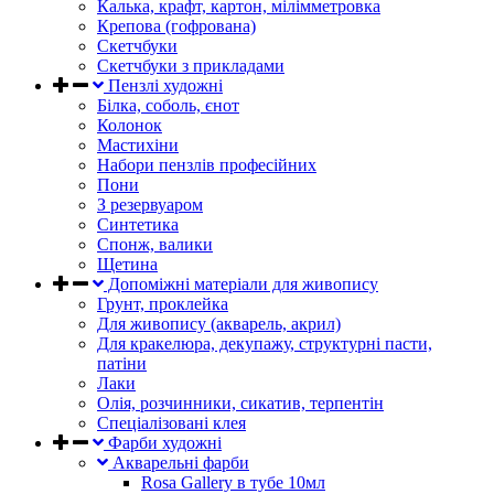
Калька, крафт, картон, мілімметровка
Крепова (гофрована)
Скетчбуки
Скетчбуки з прикладами
Пензлі художні
Білка, соболь, єнот
Колонок
Мастихіни
Набори пензлів професійних
Пони
З резервуаром
Синтетика
Спонж, валики
Щетина
Допоміжні матеріали для живопису
Грунт, проклейка
Для живопису (акварель, акрил)
Для кракелюра, декупажу, структурні пасти,
патіни
Лаки
Олія, розчинники, сикатив, терпентін
Спеціалізовані клея
Фарби художні
Акварельні фарби
Rosa Gallery в тубе 10мл