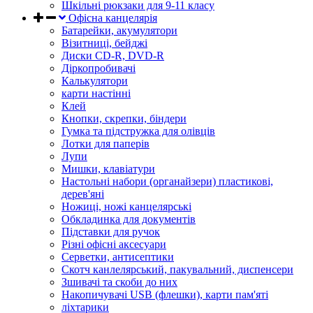
Шкільні рюкзаки для 9-11 класу
Офісна канцелярія
Батарейки, акумулятори
Візитниці, бейджі
Диски CD-R, DVD-R
Діркопробивачі
Калькулятори
карти настінні
Клей
Кнопки, скрепки, біндери
Гумка та підстружка для олівців
Лотки для паперів
Лупи
Мишки, клавіатури
Настольні набори (органайзери) пластикові,
дерев'яні
Ножиці, ножі канцелярські
Обкладинка для документів
Підставки для ручок
Різні офісні аксесуари
Серветки, антисептики
Скотч канлелярський, пакувальний, диспенсери
Зшивачі та скоби до них
Накопичувачі USB (флешки), карти пам'яті
ліхтарики