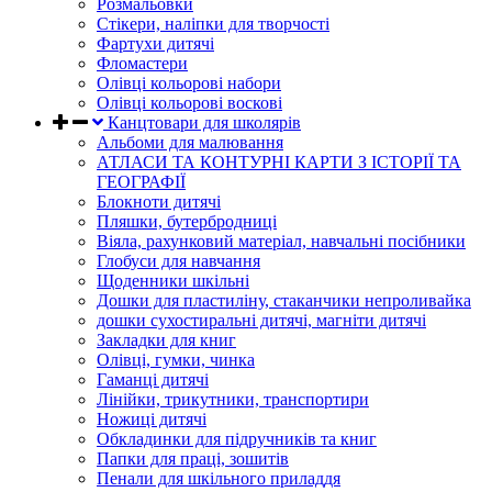
Розмальовки
Стікери, наліпки для творчості
Фартухи дитячі
Фломастери
Олівці кольорові набори
Олівці кольорові воскові
Канцтовари для школярів
Альбоми для малювання
АТЛАСИ ТА КОНТУРНІ КАРТИ З ІСТОРІЇ ТА
ГЕОГРАФІЇ
Блокноти дитячі
Пляшки, бутербродниці
Віяла, рахунковий матеріал, навчальні посібники
Глобуси для навчання
Щоденники шкільні
Дошки для пластиліну, стаканчики непроливайка
дошки сухостиральні дитячі, магніти дитячі
Закладки для книг
Олівці, гумки, чинка
Гаманці дитячі
Лінійки, трикутники, транспортири
Ножиці дитячі
Обкладинки для підручників та книг
Папки для праці, зошитів
Пенали для шкільного приладдя