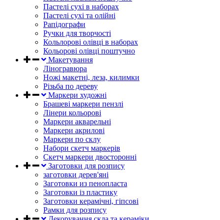
Пастелі сухі в наборах
Пастелі сухі та олійні
Рапідографи
Ручки для творчості
Кольлорові олівці в наборах
Кольорові олівці поштучно
Макетування
Ліногравюра
Ножі макетні, леза, килимки
Різьба по дереву
Маркери художні
Брашеві маркери пензлі
Лінери кольорові
Маркери акварельні
Маркери акрилові
Маркери по склу
Набори скетч маркерів
Скетч маркери двосторонні
Заготовки для розпису
заготовки дерев'яні
Заготовки из пенопласта
Заготовки із пластику
Заготовки керамічні, гіпсові
Рамки для розпису
Декорування скла та кераміки