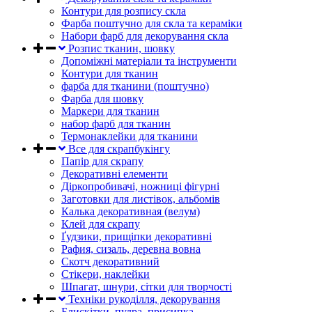
Контури для розпису скла
Фарба поштучно для скла та кераміки
Набори фарб для декорування скла
Розпис тканин, шовку
Допоміжні матеріали та інструменти
Контури для тканин
фарба для тканини (поштучно)
Фарба для шовку
Маркери для тканин
набор фарб для тканин
Термонаклейки для тканини
Все для скрапбукінгу
Папір для скрапу
Декоративні елементи
Діркопробивачі, ножниці фігурні
Заготовки для листівок, альбомів
Калька декоративная (велум)
Клей для скрапу
Ґудзики, прищіпки декоративні
Рафия, сизаль, деревна вовна
Скотч декоративний
Стікери, наклейки
Шпагат, шнури, сітки для творчості
Техніки рукоділля, декорування
Блискітки, пудра, присипка