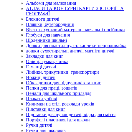
Альбоми для малювання
АТЛАСИ ТА КОНТУРНІ КАРТИ З ІСТОРІЇ ТА
ГЕОГРАФІЇ
Блокноти дитячі
Пляшки, бутербродниці
Віяла, рахунковий матеріал, навчальні посібники
Глобуси для навчання
Щоденники шкільні
Дошки для пластиліну, стаканчики непроливайка
дошки сухостиральні дитячі, магніти дитячі
Закладки для книг
Олівці, гумки, чинка
Гаманці дитячі
Лінійки, трикутники, транспортири
Ножиці дитячі
Обкладинки для підручників та книг
Папки для праці, зошитів
Пенали для шкільного приладдя
Плакати учбові
Килимки на стіл, розклади уроків
Підставки для книг
Підставки для ручок дитячі, відра для сміття
Портфелі пластикові для школи
Ручки дитячі
Ручки для школярів