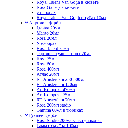
Royal Talens Van Gogh в кювете
Rosa Gallery в кювете
у наборах
Royal Talens Van Gogh в тубах 10мл
Акрилові фарби
Ідейка 20мл
Margo 20мл
Rosa 20мл
У наборах
Rosa Talent 75мл
акрилова гуашь Turner 20мл
Rosa 75мл
Rosa 60мл
Rosa 400мл
Атлас 20мл
RT Amsterdam 250-500мл
RT Amsterdam 120мл
Art Kompozit 430мл
Art Kompozit 75мл
RT Amsterdam 20мл
Rosa 200мл studio
Gamma 60мл в тюбиках
Гуашеві фарби
Rosa Studio 200мл м'яка упаковка
Гамма Україна 100мл