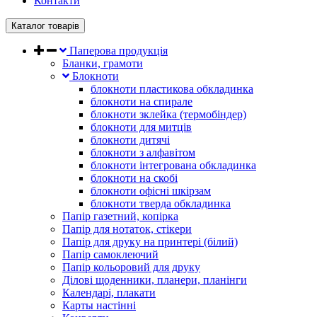
Контакти
Каталог товарів
Паперова продукція
Бланки, грамоти
Блокноти
блокноти пластикова обкладинка
блокноти на спирале
блокноти зклейка (термобіндер)
блокноти для митців
блокноти дитячі
блокноти з алфавітом
блокноти інтегрована обкладинка
блокноти на скобі
блокноти офісні шкірзам
блокноти тверда обкладинка
Папір газетний, копірка
Папір для нотаток, стікери
Папір для друку на принтері (білий)
Папір самоклеючий
Папір кольоровий для друку
Ділові щоденники, планери, планінги
Календарі, плакати
Карты настінні