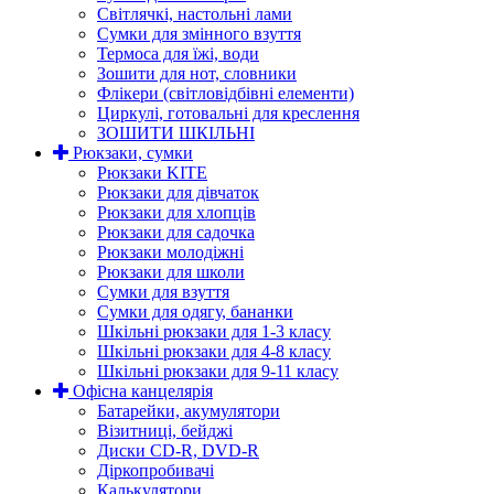
Світлячкі, настольні лами
Сумки для змінного взуття
Термоса для їжі, води
Зошити для нот, словники
Флікери (світловідбівні елементи)
Циркулі, готовальні для креслення
ЗОШИТИ ШКІЛЬНІ
Рюкзаки, сумки
Рюкзаки KITE
Рюкзаки для дівчаток
Рюкзаки для хлопців
Рюкзаки для садочка
Рюкзаки молодіжні
Рюкзаки для школи
Сумки для взуття
Сумки для одягу, бананки
Шкільні рюкзаки для 1-3 класу
Шкільні рюкзаки для 4-8 класу
Шкільні рюкзаки для 9-11 класу
Офісна канцелярія
Батарейки, акумулятори
Візитниці, бейджі
Диски CD-R, DVD-R
Діркопробивачі
Калькулятори