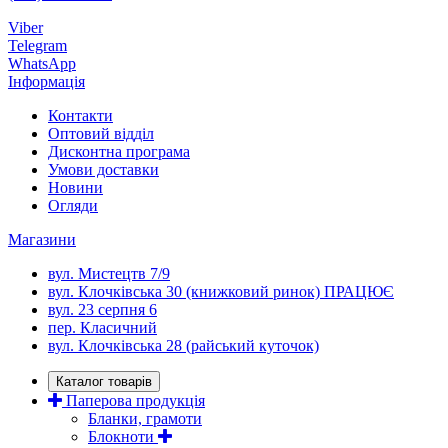
Viber
Telegram
WhatsApp
Інформація
Контакти
Оптовий відділ
Дисконтна програма
Умови доставки
Новини
Огляди
Магазини
вул. Мистецтв 7/9
вул. Клочківська 30 (книжковий ринок) ПРАЦЮЄ
вул. 23 серпня 6
пер. Класичний
вул. Клочківська 28 (райський куточок)
Каталог товарів
Паперова продукція
Бланки, грамоти
Блокноти