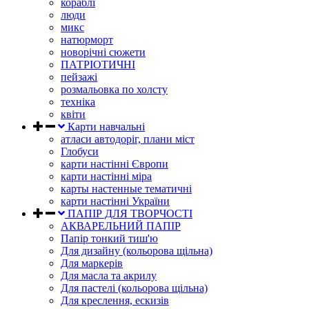
кораблі
люди
микс
натюрморт
новорічні сюжети
ПАТРІОТИЧНІ
пейзажі
розмальовка по холсту
техніка
квіти
Карти навчальні
атласи автодоріг, плани міст
Глобуси
карти настінні Європи
карти настінні міра
карты настенные тематичні
карти настінні України
ПАПІР ДЛЯ ТВОРЧОСТІ
АКВАРЕЛЬНИЙ ПАПІР
Папір тонкий тиш'ю
Для дизайну (кольорова щільна)
Для маркерів
Для масла та акрилу
Для пастелі (кольорова щільна)
Для креслення, ескизів