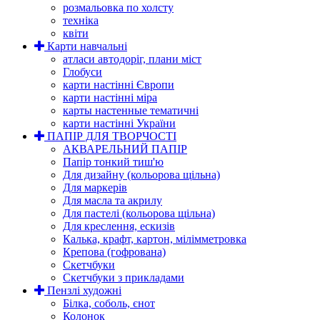
розмальовка по холсту
техніка
квіти
Карти навчальні
атласи автодоріг, плани міст
Глобуси
карти настінні Європи
карти настінні міра
карты настенные тематичні
карти настінні України
ПАПІР ДЛЯ ТВОРЧОСТІ
АКВАРЕЛЬНИЙ ПАПІР
Папір тонкий тиш'ю
Для дизайну (кольорова щільна)
Для маркерів
Для масла та акрилу
Для пастелі (кольорова щільна)
Для креслення, ескизів
Калька, крафт, картон, мілімметровка
Крепова (гофрована)
Скетчбуки
Скетчбуки з прикладами
Пензлі художні
Білка, соболь, єнот
Колонок