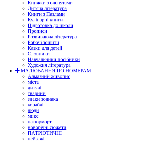
Книжки з оченятами
Дитяча література
Книги з Пазлами
Кулінарні книги
Підготовка до школи
Прописи
Розвиваюча література
Робочі зошити
Казки для детей
Словники
Навчальники посібники
Художня література
МАЛЮВАННЯ ПО НОМЕРАМ
Алмазний живопис
міста
дитячі
тварини
знаки зодиака
кораблі
люди
микс
натюрморт
новорічні сюжети
ПАТРІОТИЧНІ
пейзажі