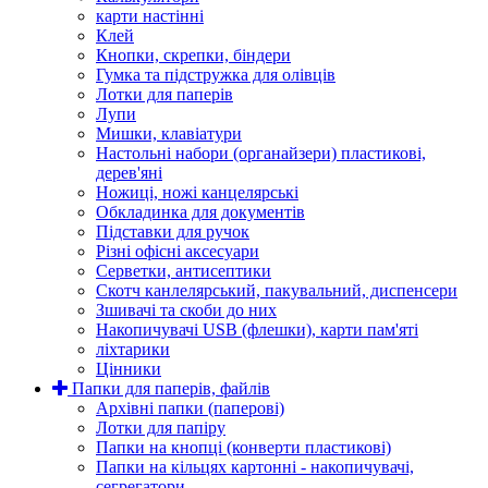
карти настінні
Клей
Кнопки, скрепки, біндери
Гумка та підстружка для олівців
Лотки для паперів
Лупи
Мишки, клавіатури
Настольні набори (органайзери) пластикові,
дерев'яні
Ножиці, ножі канцелярські
Обкладинка для документів
Підставки для ручок
Різні офісні аксесуари
Серветки, антисептики
Скотч канлелярський, пакувальний, диспенсери
Зшивачі та скоби до них
Накопичувачі USB (флешки), карти пам'яті
ліхтарики
Цінники
Папки для паперів, файлів
Архівні папки (паперові)
Лотки для папіру
Папки на кнопці (конверти пластикові)
Папки на кільцях картонні - накопичувачі,
сегрегатори