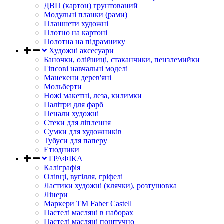
ДВП (картон) грунтований
Модульні планки (рами)
Планшети художні
Плотно на картоні
Полотна на підрамнику
Художні аксесуари
Баночки, олійниці, стаканчики, пензлемийки
Гіпсові навчальні моделі
Манекени дерев'яні
Мольберти
Ножі макетні, леза, килимки
Палітри для фарб
Пенали художні
Стеки для ліплення
Сумки для художників
Тубуси для паперу
Етюдники
ГРАФІКА
Каліграфія
Олівці, вугілля, гріфелі
Ластики художні (клячки), розтушовка
Лінери
Маркери TM Faber Castell
Пастелі масляні в наборах
Пастелі масляні поштучно