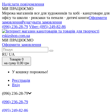
Надіслати повідомлення
МИ ПРАЦЮЄМО
Мережа магазинів все для художників та хобі · канцтовари для
офісу та школи · рюкзаки та пенали · дитячі книги
Оформити
замовлення
Редагувати замовлення
(096) 236-28-79
Viber:
(095) 249-82-86
МИ ПРАЦЮЄМО
Оформити замовлення
RU
UA
Товарів
0
на суму 0,00 грн
У кошику порожньо!
Реєстрація
Вхід
(096) 236-28-79
(096) 236-28-79
(095) 249-82-86