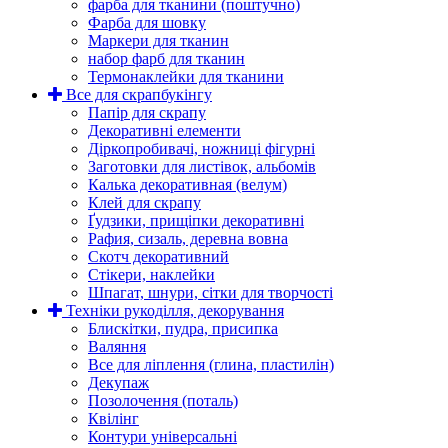
фарба для тканини (поштучно)
Фарба для шовку
Маркери для тканин
набор фарб для тканин
Термонаклейки для тканини
Все для скрапбукінгу
Папір для скрапу
Декоративні елементи
Діркопробивачі, ножниці фігурні
Заготовки для листівок, альбомів
Калька декоративная (велум)
Клей для скрапу
Ґудзики, прищіпки декоративні
Рафия, сизаль, деревна вовна
Скотч декоративний
Стікери, наклейки
Шпагат, шнури, сітки для творчості
Техніки рукоділля, декорування
Блискітки, пудра, присипка
Валяння
Все для ліплення (глина, пластилін)
Декупаж
Позолочення (поталь)
Квілінг
Контури універсальні