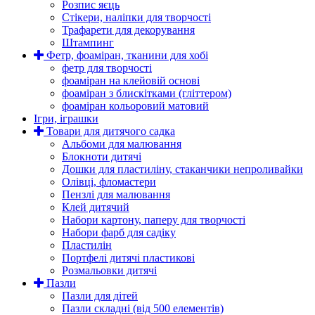
Розпис яєць
Стікери, наліпки для творчості
Трафарети для декорування
Штампинг
Фетр, фоаміран, тканини для хобі
фетр для творчості
фоаміран на клейовій основі
фоаміран з блискітками (гліттером)
фоаміран кольоровий матовий
Ігри, іграшки
Товари для дитячого садка
Альбоми для малювання
Блокноти дитячі
Дошки для пластиліну, стаканчики непроливайки
Олівці, фломастери
Пензлі для малювання
Клей дитячий
Набори картону, паперу для творчості
Набори фарб для садіку
Пластилін
Портфелі дитячі пластикові
Розмальовки дитячі
Пазли
Пазли для дітей
Пазли складні (від 500 елементів)