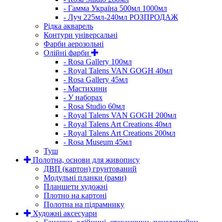
- Гамма Україна 500мл 1000мл
- Луч 225мл-240мл РОЗПРОДАЖ
Рідка акварель
Контури універсальні
Фарби аерозольні
Олійні фарби
- Rosa Gallery 100мл
- Royal Talens VAN GOGH 40мл
- Rosa Gallery 45мл
- Мастихини
- У наборах
- Rosa Studio 60мл
- Royal Talens VAN GOGH 200мл
- Royal Talens Art Creations 40мл
- Royal Talens Art Creations 200мл
- Rosa Museum 45мл
Туш
Полотна, основи для живопису
ДВП (картон) грунтований
Модульні планки (рами)
Планшети художні
Плотно на картоні
Полотна на підрамнику
Художні аксесуари