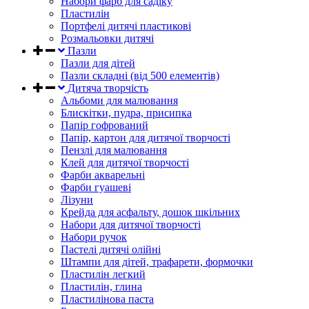
Набори фарб для садіку
Пластилін
Портфелі дитячі пластикові
Розмальовки дитячі
Пазли
Пазли для дітей
Пазли складні (від 500 елементів)
Дитяча творчість
Альбоми для малювання
Блискітки, пудра, присипка
Папір гофрований
Папір, картон для дитячої творчості
Пензлі для малювання
Клей для дитячої творчості
Фарби акварельні
Фарби гуашеві
Лізуни
Крейда для асфальту, дошок шкільних
Набори для дитячої творчості
Набори ручок
Пастелі дитячі олійні
Штампи для дітей, трафарети, формочки
Пластилін легкий
Пластилін, глина
Пластилінова паста