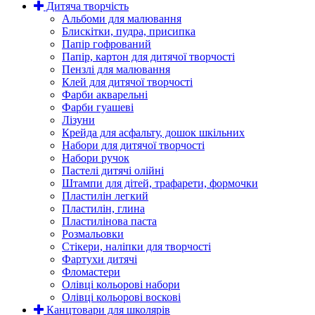
Дитяча творчість
Альбоми для малювання
Блискітки, пудра, присипка
Папір гофрований
Папір, картон для дитячої творчості
Пензлі для малювання
Клей для дитячої творчості
Фарби акварельні
Фарби гуашеві
Лізуни
Крейда для асфальту, дошок шкільних
Набори для дитячої творчості
Набори ручок
Пастелі дитячі олійні
Штампи для дітей, трафарети, формочки
Пластилін легкий
Пластилін, глина
Пластилінова паста
Розмальовки
Стікери, наліпки для творчості
Фартухи дитячі
Фломастери
Олівці кольорові набори
Олівці кольорові воскові
Канцтовари для школярів