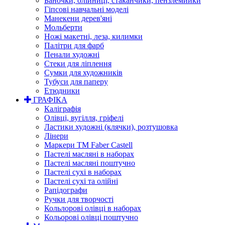
Баночки, олійниці, стаканчики, пензлемийки
Гіпсові навчальні моделі
Манекени дерев'яні
Мольберти
Ножі макетні, леза, килимки
Палітри для фарб
Пенали художні
Стеки для ліплення
Сумки для художників
Тубуси для паперу
Етюдники
ГРАФІКА
Каліграфія
Олівці, вугілля, гріфелі
Ластики художні (клячки), розтушовка
Лінери
Маркери TM Faber Castell
Пастелі масляні в наборах
Пастелі масляні поштучно
Пастелі сухі в наборах
Пастелі сухі та олійні
Рапідографи
Ручки для творчості
Кольлорові олівці в наборах
Кольорові олівці поштучно