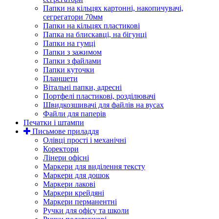
Папки на кільцях картонні, накопичувачі,
сегрегатори 70мм
Папки на кільцях пластикові
Папка на блискавці, на бігунці
Папки на гумці
Папки з зажимом
Папки з файлами
Папки куточки
Планшети
Вітальні папки, адресні
Портфелі пластикові, розділювачі
Швидкозшивачі для файлів на вусах
Файли для паперів
Печатки і штампи
Письмове приладдя
Олівці прості і механічні
Коректори
Лінери офісні
Маркери для виділення тексту
Маркери для дошок
Маркери лакові
Маркери крейдяні
Маркери перманентні
Ручки для офісу та школи