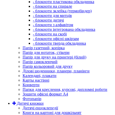
- блокноти пластикова обкладинка
- блокноти на спирале
- блокноти зклейка (термобіндер)
- блокноти для митців
- блокноти дитячі
- блокноти з алфавітом
- блокноти інтегрована обкладинка
- блокноти на скобі
- блокноти офісні шкірзам
- блокноти тверда обкладинка
Папір газетний, копірка
Папір для нотаток, стікери
Папір для друку на принтері (білий)
Папір самоклеючий
Папір кольоровий для друку
Ділові щоденники, планери, планінги
Календарі, плакати
Карты настінні
Конверти
Папки для креслення, курсові, дипломні роботи
Зошити офісні формат А4
Фотопапір
Дитячі книжки
Дитячі енцоклепедії
Книги на картоні для дошкільнят