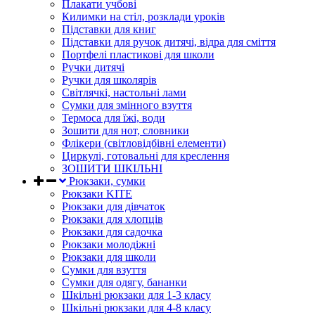
Плакати учбові
Килимки на стіл, розклади уроків
Підставки для книг
Підставки для ручок дитячі, відра для сміття
Портфелі пластикові для школи
Ручки дитячі
Ручки для школярів
Світлячкі, настольні лами
Сумки для змінного взуття
Термоса для їжі, води
Зошити для нот, словники
Флікери (світловідбівні елементи)
Циркулі, готовальні для креслення
ЗОШИТИ ШКІЛЬНІ
Рюкзаки, сумки
Рюкзаки KITE
Рюкзаки для дівчаток
Рюкзаки для хлопців
Рюкзаки для садочка
Рюкзаки молодіжні
Рюкзаки для школи
Сумки для взуття
Сумки для одягу, бананки
Шкільні рюкзаки для 1-3 класу
Шкільні рюкзаки для 4-8 класу