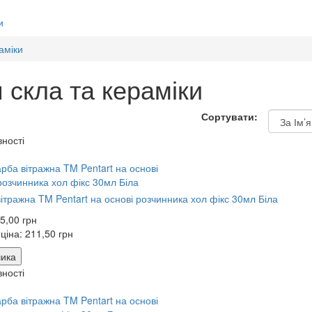
и
аміки
скла та кераміки
Сортувати:
вності
ітражна TM Pentart на основі розчинника хол фікс 30мл Біла
5,00 грн
 ціна:
211,50 грн
ика
вності