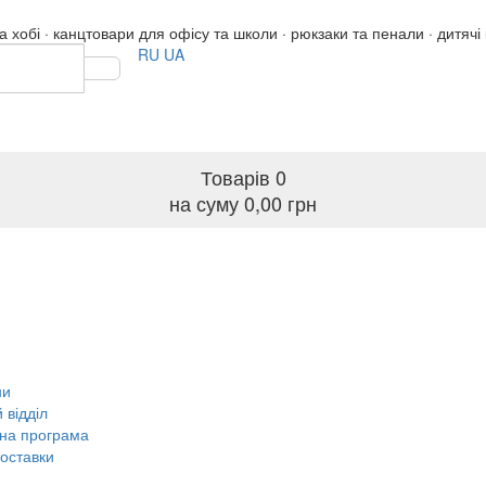
 хобі · канцтовари для офісу та школи · рюкзаки та пенали · дитячі
RU
UA
Товарів
0
на суму 0,00 грн
ни
 відділ
на програма
оставки