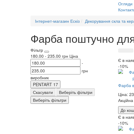
Огляди
Контакт
Інтернет-магазин Ескіз
Декорування скла та кер
Фарба поштучно для 
Фільтр
180.00
-
235.00
грн
Ціна
Є в ная
-
-10%
грн
виробник
PENTART
17
Фарба в
Скасувати
Виберіть фільтри
Ціна:
23
Виберіть фільтри
Акційна
До кош
Є в ная
-10%