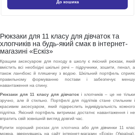
До кошика
Рюкзаки для 11 класу для дівчаток та
хлопчиків на будь-який смак в інтернет-
магазині «Ескіз»
Кращим аксесуаром для походу в школу є якісний рюкзак, який
вмістить всі необхідні шкільні речі – підручники, зошити, пенал, а
також ланчбокс й пляшечку з водою. Шкільний портфель сприяє
правильному формуванню постави і забезпечує меншу
навантаження на спину.
Рюкзаки для 11 класу для дівчаток
і хлопчиків – це не тільк
зручно, але й стильно. Портфелі для підлітків стане стильним і
красивим аксесуаром, який підкреслить індивідуальність кожного
підлітка. Якісний портфель витримає достатнє навантаження і не
втратить свій зовнішній вигляд довгий час.
Купити хороший
рюкзак для хлопчика
або для дівчинки 11 кла
можна, звернувшись на сайт інтернет-магазин «Ескіз» (Україна).