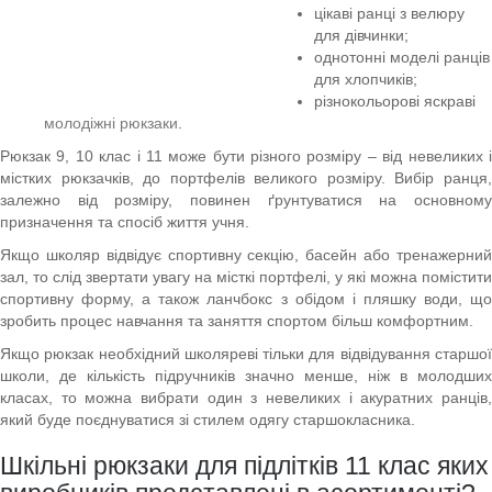
цікаві ранці з велюру
для дівчинки;
однотонні моделі ранців
для хлопчиків;
різнокольорові яскраві
молодіжні рюкзаки
.
Рюкзак 9, 10 клас і 11 може бути різного розміру – від невеликих і
містких рюкзачків, до портфелів великого розміру. Вибір ранця,
залежно від розміру, повинен ґрунтуватися на основному
призначення та спосіб життя учня.
Якщо школяр відвідує спортивну секцію, басейн або тренажерний
зал, то слід звертати увагу на місткі портфелі, у які можна помістити
спортивну форму, а також ланчбокс з обідом і пляшку води, що
зробить процес навчання та заняття спортом більш комфортним.
Якщо рюкзак необхідний школяреві тільки для відвідування старшої
школи, де кількість підручників значно менше, ніж в молодших
класах, то можна вибрати один з невеликих і акуратних ранців,
який буде поєднуватися зі стилем одягу старшокласника.
Шкільні рюкзаки для підлітків 11 клас яких