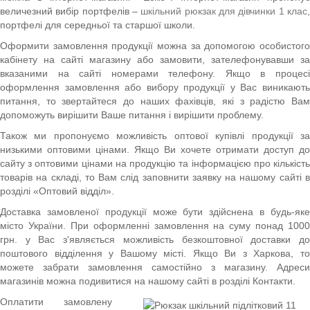
величезний вибір портфелів –
шкільний рюкзак для дівчинки 1 клас
портфелі для середньої та старшої школи.
Оформити замовлення продукції можна за допомогою особистого
кабінету на сайті магазину або замовити, зателефонувавши за
вказаними на сайті номерами телефону. Якщо в процесі
оформлення замовлення або вибору продукції у Вас виникають
питання, то звертайтеся до наших фахівців, які з радістю Вам
допоможуть вирішити Ваше питання і вирішити проблему.
Також ми пропонуємо можливість оптової купівлі продукції за
низькими оптовими цінами. Якщо Ви хочете отримати доступ до
сайту з оптовими цінами на продукцію та інформацією про кількість
товарів на складі, то Вам слід заповнити заявку на нашому сайті в
розділі «Оптовий відділ».
Доставка замовленої продукції може бути здійснена в будь-яке
місто України. При оформленні замовлення на суму понад 1000
грн. у Вас з'являється можливість безкоштовної доставки до
поштового відділення у Вашому місті. Якщо Ви з Харкова, то
можете забрати замовлення самостійно з магазину. Адреси
магазинів можна подивитися на нашому сайті в розділі Контакти.
Оплатити замовлену