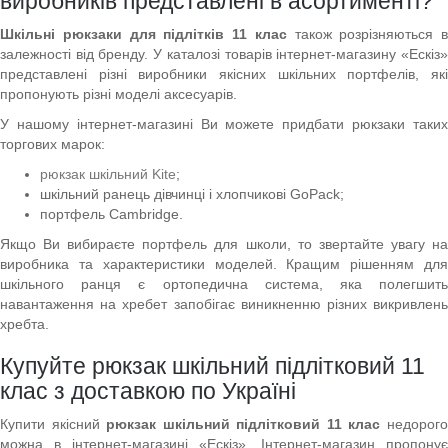
виробників представлені в асортименті?
Шкільні рюкзаки для підлітків 11 клас
також розрізняються в
залежності від бренду. У каталозі товарів інтернет-магазину «Ескіз»
представлені різні виробники якісних шкільних портфелів, які
пропонують різні моделі аксесуарів.
У нашому інтернет-магазині Ви можете придбати рюкзаки таких
торгових марок:
рюкзак шкільний Kite
;
шкільний ранець дівчинці і хлопчикові GoPack;
портфель Cambridge.
Якщо Ви вибираєте портфель для школи, то звертайте увагу на
виробника та характеристики моделей. Кращим рішенням для
шкільного ранця є ортопедична система, яка полегшить
навантаження на хребет запобігає виникненню різних викривлень
хребта.
Купуйте рюкзак шкільний підлітковий 11
клас з доставкою по Україні
Купити якісний
рюкзак шкільний підлітковий 11 клас
недорог
можна в інтернет-магазині «Ескіз». Інтернет-магазин пропонує