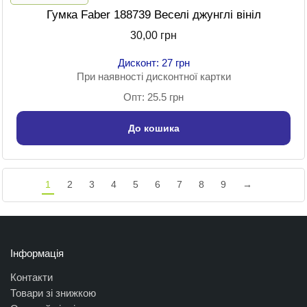
Гумка Faber 188739 Веселі джунглі вініл
30,00 грн
Дисконт: 27 грн
При наявності дисконтної картки
Опт: 25.5 грн
До кошика
1
2
3
4
5
6
7
8
9
→
Інформація
Контакти
Товари зі знижкою