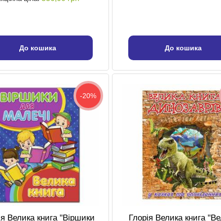
До кошика
До кошика
-20%
ія Велика книга "Віршики
Глорія Велика книга "В