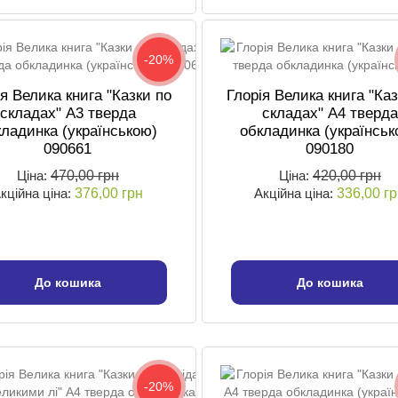
-20%
ія Велика книга "Казки по
Глорія Велика книга "Каз
складах" А3 тверда
складах" А4 тверда
кладинка (українською)
обкладинка (українськ
090661
090180
Ціна:
470,00 грн
Ціна:
420,00 грн
кційна ціна:
376,00 грн
Акційна ціна:
336,00 г
До кошика
До кошика
-20%