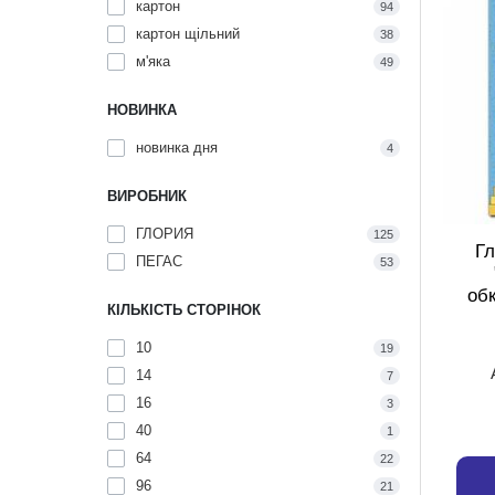
картон
94
картон щільний
38
м'яка
49
НОВИНКА
новинка дня
4
ВИРОБНИК
ГЛОРИЯ
125
Гл
ПЕГАС
53
об
КІЛЬКІСТЬ СТОРІНОК
10
19
14
7
16
3
40
1
64
22
96
21