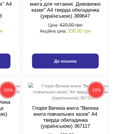
х" А4
книга для читання. Дивовижні
казки" А4 тверда обкладинка
3
(українською) 369647
Ціна:
420,00 грн
рн
Акційна ціна:
336,00 грн
До кошика
-20%
-20%
елика
да
Глорія Велика книга "Велика
ою)
книга повчальних казок" А4
тверда обкладинка
(українською) 367117