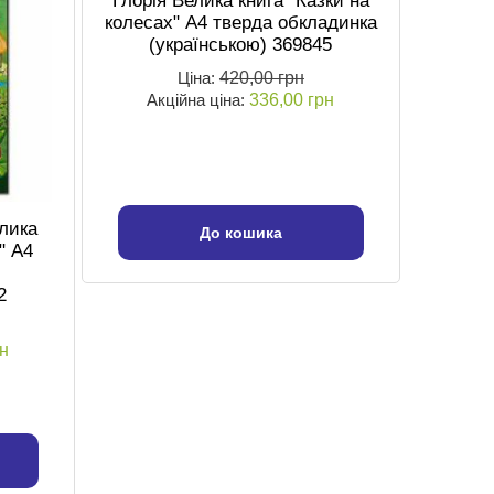
Глорія Велика книга "Казки на
колесах" А4 тверда обкладинка
(українською) 369845
Ціна:
420,00 грн
Акційна ціна:
336,00 грн
елика
До кошика
" А4
2
рн