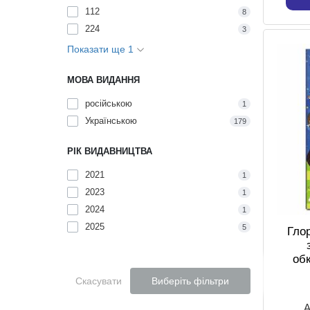
112
8
224
3
Показати ще 1
МОВА ВИДАННЯ
російською
1
Українською
179
РІК ВИДАВНИЦТВА
2021
1
2023
1
2024
1
2025
5
Глор
об
Скасувати
Виберіть фільтри
А