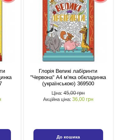
нти
Глорія Великі лабіринти
динка
"Червона" А4 м'яка обкладинка
7
(українською) 369500
Ціна:
45,00 грн
н
Акційна ціна:
36,00 грн
До кошика