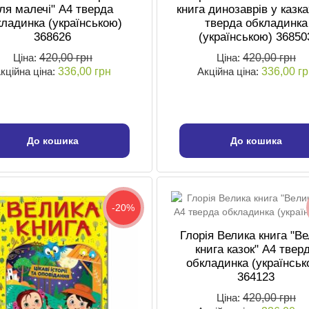
ля малечі" А4 тверда
книга динозаврів у казка
кладинка (українською)
тверда обкладинка
368626
(українською) 36850
Ціна:
420,00 грн
Ціна:
420,00 грн
кційна ціна:
336,00 грн
Акційна ціна:
336,00 г
До кошика
До кошика
-20%
Глорія Велика книга "В
книга казок" А4 твер
обкладинка (українськ
364123
Ціна:
420,00 грн