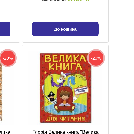
До кошика
-20%
-20%
елика
Глорія Велика книга "Велика