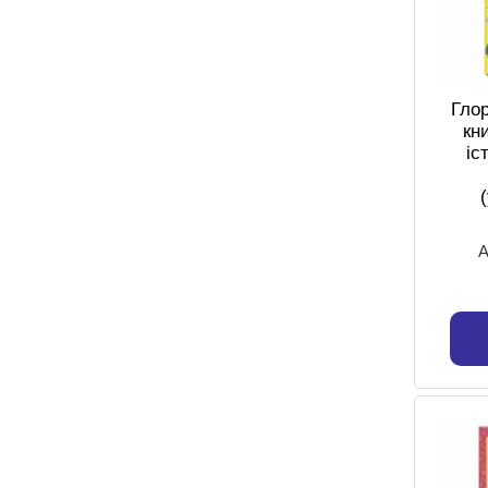
Глор
кн
іс
А