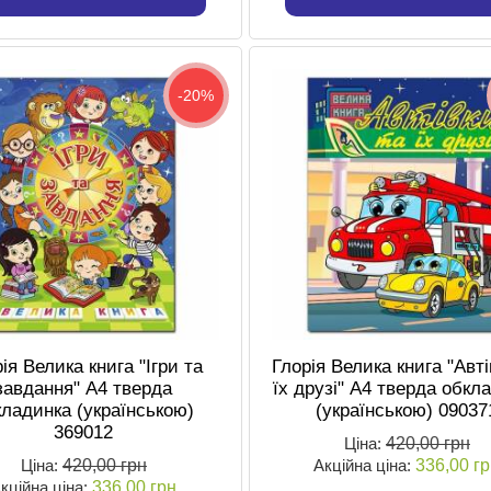
-20%
ія Велика книга "Ігри та
Глорія Велика книга "Авті
завдання" А4 тверда
їх друзі" А4 тверда обкл
кладинка (українською)
(українською) 09037
369012
Ціна:
420,00 грн
Ціна:
420,00 грн
Акційна ціна:
336,00 г
кційна ціна:
336,00 грн