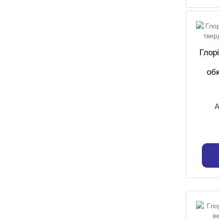
Глор
об
А