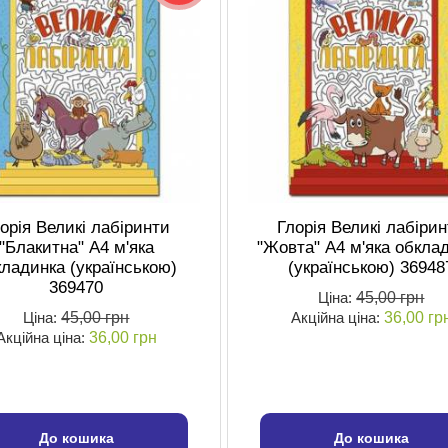
орія Великі лабіринти
Глорія Великі лабіри
"Блакитна" А4 м'яка
"Жовта" А4 м'яка обкла
кладинка (українською)
(українською) 36948
369470
Ціна:
45,00 грн
Ціна:
45,00 грн
Акційна ціна:
36,00 гр
Акційна ціна:
36,00 грн
До кошика
До кошика