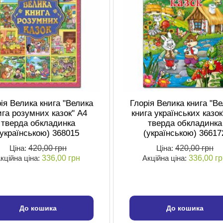
ія Велика книга "Велика
Глорія Велика книга "В
ига розумних казок" А4
книга українських казок
тверда обкладинка
тверда обкладинка
(українською) 368015
(українською) 36617
Ціна:
420,00 грн
Ціна:
420,00 грн
кційна ціна:
336,00 грн
Акційна ціна:
336,00 г
До кошика
До кошика