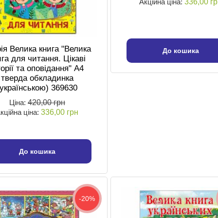
Акційна ціна:
336,00 г
ія Велика книга "Велика
До кошика
ига для читання. Цікаві
торії та оповідання" А4
тверда обкладинка
(українською) 369630
Ціна:
420,00 грн
кційна ціна:
336,00 грн
До кошика
-20%