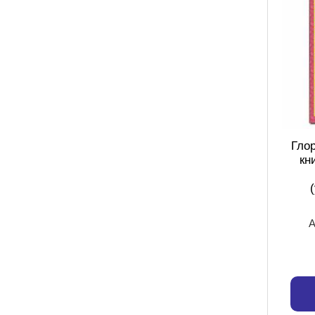
Глор
кн
А