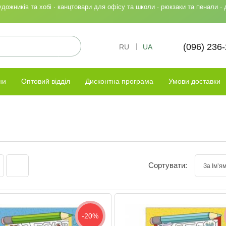
ожників та хобі · канцтовари для офісу та школи · рюкзаки та пенали · 
(096) 236
RU
UA
ни
Оптовий відділ
Дисконтна програма
Умови доставки
Сортувати:
-20%