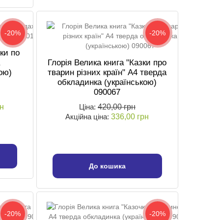
-20%
-20%
ки по
Глорія Велика книга "Казки про
ою)
тварин різних країн" А4 тверда
обкладинка (українською)
090067
рн
Ціна:
420,00 грн
Акційна ціна:
336,00 грн
До кошика
-20%
-20%