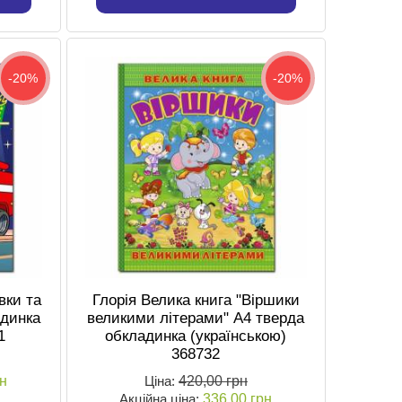
-20%
-20%
вки та
Глорія Велика книга "Віршики
адинка
великими літерами" А4 тверда
1
обкладинка (українською)
368732
рн
Ціна:
420,00 грн
Акційна ціна:
336,00 грн