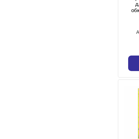
д
об
А