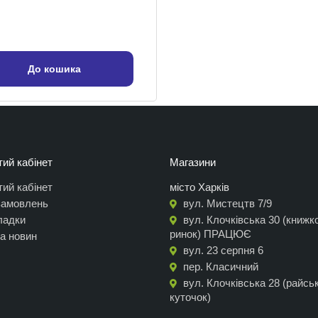
До кошика
ий кабінет
Магазини
ий кабінет
місто Харків
 замовлень
вул. Мистецтв 7/9
ладки
вул. Клочківська 30 (книжк
ринок) ПРАЦЮЄ
а новин
вул. 23 серпня 6
пер. Класичний
вул. Клочківська 28 (райсь
куточок)