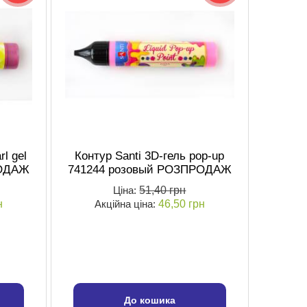
rl gel
Контур Santi 3D-гель pop-up
РОДАЖ
741244 розовый РОЗПРОДАЖ
Ціна:
51,40 грн
н
Акційна ціна:
46,50 грн
До кошика