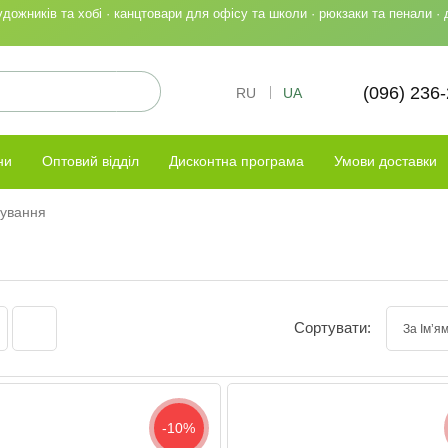
ожників та хобі · канцтовари для офісу та школи · рюкзаки та пенали · 
(096) 236
RU
UA
ни
Оптовий відділ
Дисконтна програма
Умови доставки
рування
Сортувати:
-10%