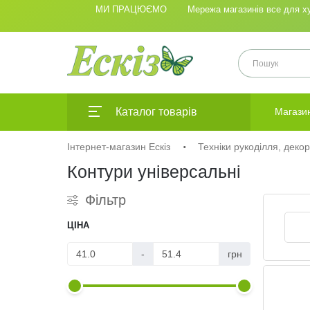
МИ ПРАЦЮЄМО
Мережа магазинів все для худ
Каталог товарів
Магази
Інтернет-магазин Ескіз
Техніки рукоділля, деко
Контури універсальні
Фільтр
ЦІНА
-
грн