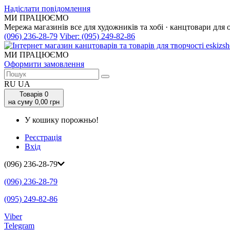
Надіслати повідомлення
МИ ПРАЦЮЄМО
Мережа магазинів все для художників та хобі · канцтовари для 
(096) 236-28-79
Viber:
(095) 249-82-86
МИ ПРАЦЮЄМО
Оформити замовлення
RU
UA
Товарів
0
на суму 0,00 грн
У кошику порожньо!
Реєстрація
Вхід
(096) 236-28-79
(096) 236-28-79
(095) 249-82-86
Viber
Telegram