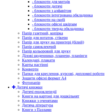
- блокноти для митців
- блокноти дитячі
- блокноти з алфавітом
- блокноти інтегрована обкладинка
- блокноти на скобі
- блокноти офісні шкірзам
- блокноти тверда обкладинка
Папір газетний, копірка
Папір для нотаток, стікери
Папір для друку на принтері (білий)
Папір самоклеючий
Папір кольоровий для друку
Ділові щоденники, планери, планінги
Календарі, плакати
Карты настінні
Конверти
Папки для креслення, курсові, дипломні роботи
Зошити офісні формат А4
Фотопапір
Дитячі книжки
Дитячі енцоклепедії
Книги на картоні для дошкільнят
Книжки з оченятами
Дитяча література
Книги з Пазлами