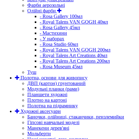
Фарби аерозольні
Олійні фарби
- Rosa Gallery 100мл
- Royal Talens VAN GOGH 40мл
- Rosa Gallery 45мл
- Мастихини
- У наборах
- Rosa Studio 60мл
- Royal Talens VAN GOGH 200мл
- Royal Talens Art Creations 40мл
- Royal Talens Art Creations 200мл
- Rosa Museum 45мл
Туш
Полотна, основи для живопису
ДВП (картон) грунтований
Модульні планки (рами)
Планшети художні
Плотно на картоні
Полотна на підрамнику
Художні аксесуари
Баночки, олійниці, стаканчики, пензлемийки
Гіпсові навчальні моделі
Манекени дерев'яні
Мольберти