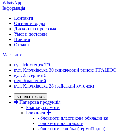
WhatsApp
Інформація
Контакти
Оптовий відділ
Дисконтна програма
Умови доставки
Новини
Огляди
Магазини
вул. Мистецтв 7/9
вул. Клочківська 30 (книжковий ринок) ПРАЦЮЄ
вул. 23 серпня 6
пер. Класичний
вул. Клочківська 28 (райський куточок)
Каталог товарів
Паперова продукція
Бланки, грамоти
Блокноти
- блокноти пластикова обкладинка
- блокноти на спирале
- блокноти зклейка (термобіндер)