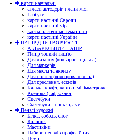
Карти навчальні
атласи автодоріг, плани міст
Глобуси
карти настінні Європи
карти настінні міра
карты настенные тематичні
карти настінні України
ПАПІР ДЛЯ ТВОРЧОСТІ
АКВАРЕЛЬНИЙ ПАПІР
Папір тонкий тиш'ю
Для дизайну (кольорова щільна)
Для маркерів
Для масла та акрилу
Для пастелі (кольорова щільна)
Для креслення, ескизів
Калька, крафт, картон, мілімметровка
Крепова (гофрована)
Скетчбуки
Скетчбуки з прикладами
Пензлі художні
Білка, соболь, єнот
Колонок
Мастихіни
Набори пензлів професійних
Пони