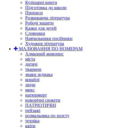
Кулінарні книги
Підготовка до школи
Прописи
Розвиваюча література
Робочі зошити
Казки для детей
Словники
Навчальники посібники
Художня література
МАЛЮВАННЯ ПО НОМЕРАМ
Алмазний живопис
міста
дитячі
тварини
знаки зодиака
кораблі
люди
микс
натюрморт
новорічні сюжети
ПАТРІОТИЧНІ
пейзажі
розмальовка по холсту
техніка
квіти