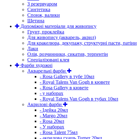
З резервуаром
Синтетика
Спонж, валики
Щетина
Допоміжні матеріали для живопису
Грунт, проклейка
Для живопису (акварель, акрил)
Для кракелюра, декупажу, структурні пасти, патіни
Лаки
Олія, розчинники, сикатив, терпентін
Спеціалізовані клея
Фарби художні
Акварельні фарби
- Rosa Gallery в тубе 10мл
- Royal Talens Van Gogh в кювете
- Rosa Gallery в кювете
- у наборах
- Royal Talens Van Gogh в тубах 10мл
Акрилові фарби
- Ідейка 20мл
- Margo 20мл
- Rosa 20мл
- У наборах
- Rosa Talent 75мл
- акрилова гуашь Turner 20мл