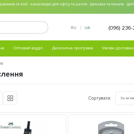
жників та хобі · канцтовари для офісу та школи · рюкзаки та пенали · дитя
(096) 236
RU
UA
ни
Оптовий відділ
Дисконтна програма
Умови доставки
ів
слення
Сортувати: