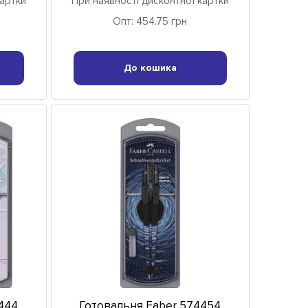
картки
При наявності дисконтної картки
Опт: 454.75 грн
До кошика
444
Готовальня Faber 574454