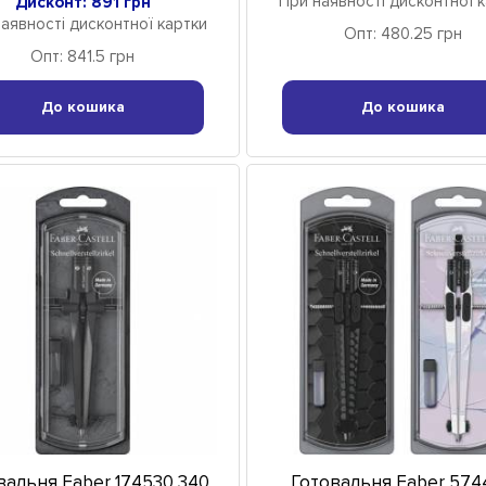
При наявності дисконтної 
Дисконт: 891 грн
аявності дисконтної картки
Опт: 480.25 грн
Опт: 841.5 грн
До кошика
До кошика
вальня Faber 174530 340
Готовальня Faber 574