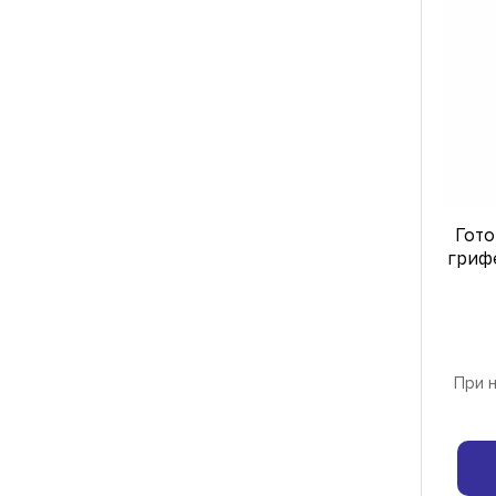
Гото
грифе
При н