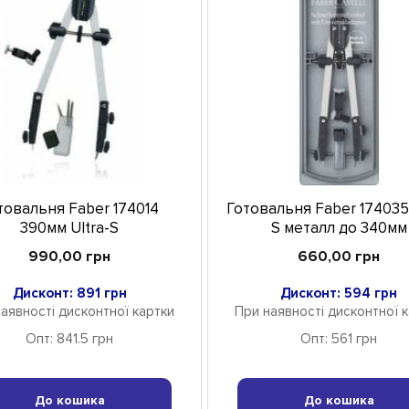
товальня Faber 174014
Готовальня Faber 174035 
390мм Ultra-S
S металл до 340мм
990,00 грн
660,00 грн
Дисконт: 891 грн
Дисконт: 594 грн
аявності дисконтної картки
При наявності дисконтної 
Опт: 841.5 грн
Опт: 561 грн
До кошика
До кошика