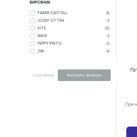
ВИРОБНИК
FABER-CASTELL
8
JOSEF OTTEN
1
KITE
12
MAXI
1
PEPPY PINTO
3
ZiBi
4
Го
Скасувати
Виберіть фільтри
При н