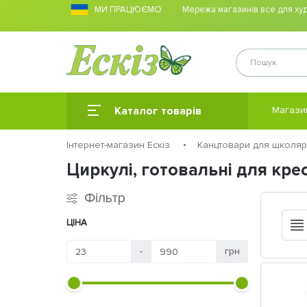
МИ ПРАЦЮЄМО
Мережа магазинів все для худо
Каталог товарів
Магази
Інтернет-магазин Ескіз
Канцтовари для школяр
Циркулі, готовальні для кре
Фільтр
ЦІНА
-
грн