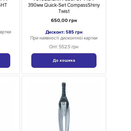
GHT
390мм Quick-Set CompassShiny
Twist
650,00 грн
картки
Дисконт: 585 грн
При наявності дисконтної картки
Опт: 552.5 грн
До кошика