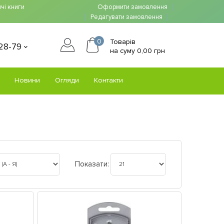
чі книги
Оформити замовлення
Редагувати замовлення
0
Товарів
-28-79
на суму 0,00 грн
Новини
Огляди
Контакти
Показати: