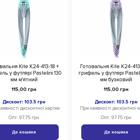
вальня Kite K24-413-18 +
Готовальня Kite K24-413
ль у футлярі Pastelini 130
грифель у футлярі Pasteli
мм м'ятний
мм бузковий
115,00 грн
115,00 грн
Дисконт: 103.5 грн
Дисконт: 103.5 грн
аявності дисконтної картки
При наявності дисконтної 
Опт: 97.75 грн
Опт: 97.75 грн
До кошика
До кошика