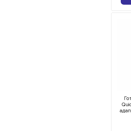
Го
Qui
адап