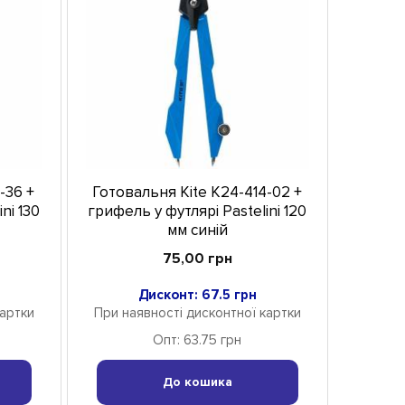
-36 +
Готовальня Kite K24-414-02 +
ni 130
грифель у футлярі Pastelini 120
мм синій
75,00 грн
Дисконт: 67.5 грн
картки
При наявності дисконтної картки
Опт: 63.75 грн
До кошика