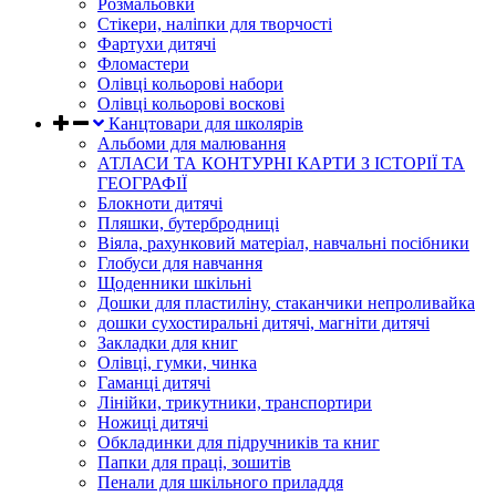
Розмальовки
Стікери, наліпки для творчості
Фартухи дитячі
Фломастери
Олівці кольорові набори
Олівці кольорові воскові
Канцтовари для школярів
Альбоми для малювання
АТЛАСИ ТА КОНТУРНІ КАРТИ З ІСТОРІЇ ТА
ГЕОГРАФІЇ
Блокноти дитячі
Пляшки, бутербродниці
Віяла, рахунковий матеріал, навчальні посібники
Глобуси для навчання
Щоденники шкільні
Дошки для пластиліну, стаканчики непроливайка
дошки сухостиральні дитячі, магніти дитячі
Закладки для книг
Олівці, гумки, чинка
Гаманці дитячі
Лінійки, трикутники, транспортири
Ножиці дитячі
Обкладинки для підручників та книг
Папки для праці, зошитів
Пенали для шкільного приладдя