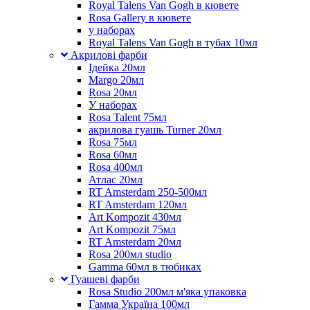
Royal Talens Van Gogh в кювете
Rosa Gallery в кювете
у наборах
Royal Talens Van Gogh в тубах 10мл
Акрилові фарби
Ідейка 20мл
Margo 20мл
Rosa 20мл
У наборах
Rosa Talent 75мл
акрилова гуашь Turner 20мл
Rosa 75мл
Rosa 60мл
Rosa 400мл
Атлас 20мл
RT Amsterdam 250-500мл
RT Amsterdam 120мл
Art Kompozit 430мл
Art Kompozit 75мл
RT Amsterdam 20мл
Rosa 200мл studio
Gamma 60мл в тюбиках
Гуашеві фарби
Rosa Studio 200мл м'яка упаковка
Гамма Україна 100мл