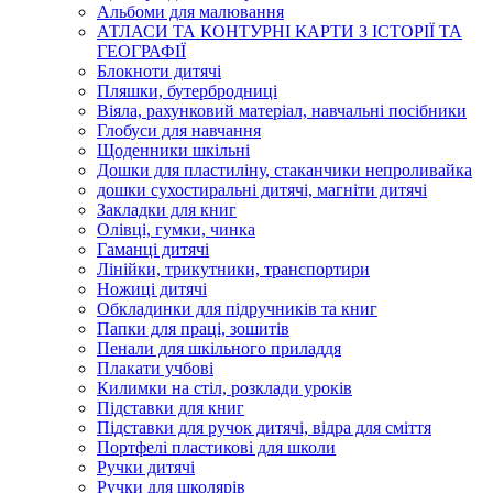
Альбоми для малювання
АТЛАСИ ТА КОНТУРНІ КАРТИ З ІСТОРІЇ ТА
ГЕОГРАФІЇ
Блокноти дитячі
Пляшки, бутербродниці
Віяла, рахунковий матеріал, навчальні посібники
Глобуси для навчання
Щоденники шкільні
Дошки для пластиліну, стаканчики непроливайка
дошки сухостиральні дитячі, магніти дитячі
Закладки для книг
Олівці, гумки, чинка
Гаманці дитячі
Лінійки, трикутники, транспортири
Ножиці дитячі
Обкладинки для підручників та книг
Папки для праці, зошитів
Пенали для шкільного приладдя
Плакати учбові
Килимки на стіл, розклади уроків
Підставки для книг
Підставки для ручок дитячі, відра для сміття
Портфелі пластикові для школи
Ручки дитячі
Ручки для школярів