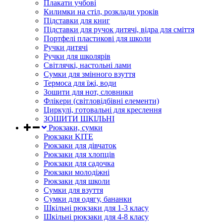
Плакати учбові
Килимки на стіл, розклади уроків
Підставки для книг
Підставки для ручок дитячі, відра для сміття
Портфелі пластикові для школи
Ручки дитячі
Ручки для школярів
Світлячкі, настольні лами
Сумки для змінного взуття
Термоса для їжі, води
Зошити для нот, словники
Флікери (світловідбівні елементи)
Циркулі, готовальні для креслення
ЗОШИТИ ШКІЛЬНІ
Рюкзаки, сумки
Рюкзаки KITE
Рюкзаки для дівчаток
Рюкзаки для хлопців
Рюкзаки для садочка
Рюкзаки молодіжні
Рюкзаки для школи
Сумки для взуття
Сумки для одягу, бананки
Шкільні рюкзаки для 1-3 класу
Шкільні рюкзаки для 4-8 класу