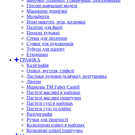
Баночки, олійниці, стаканчики, пензлемийки
Гіпсові навчальні моделі
Манекени дерев'яні
Мольберти
Ножі макетні, леза, килимки
Палітри для фарб
Пенали художні
Стеки для ліплення
Сумки для художників
Тубуси для паперу
Етюдники
ГРАФІКА
Каліграфія
Олівці, вугілля, гріфелі
Ластики художні (клячки), розтушовка
Лінери
Маркери TM Faber Castell
Пастелі масляні в наборах
Пастелі масляні поштучно
Пастелі сухі в наборах
Пастелі сухі та олійні
Рапідографи
Ручки для творчості
Кольлорові олівці в наборах
Кольорові олівці поштучно