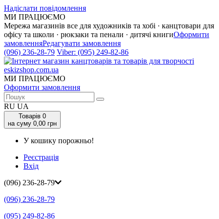
Надіслати повідомлення
МИ ПРАЦЮЄМО
Мережа магазинів все для художників та хобі · канцтовари для
офісу та школи · рюкзаки та пенали · дитячі книги
Оформити
замовлення
Редагувати замовлення
(096) 236-28-79
Viber:
(095) 249-82-86
МИ ПРАЦЮЄМО
Оформити замовлення
RU
UA
Товарів
0
на суму 0,00 грн
У кошику порожньо!
Реєстрація
Вхід
(096) 236-28-79
(096) 236-28-79
(095) 249-82-86