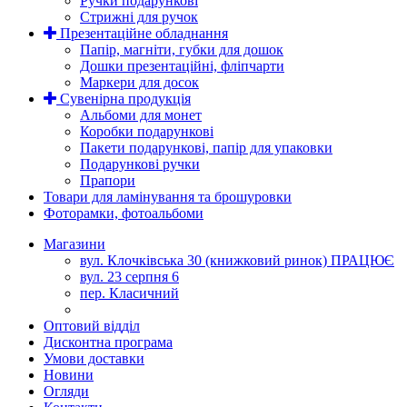
Ручки подарункові
Стрижні для ручок
Презентаційне обладнання
Папір, магніти, губки для дошок
Дошки презентаційні, фліпчарти
Маркери для досок
Сувенірна продукція
Альбоми для монет
Коробки подарункові
Пакети подарункові, папір для упаковки
Подарункові ручки
Прапори
Товари для ламінування та брошуровки
Фоторамки, фотоальбоми
Магазини
вул. Клочківська 30 (книжковий ринок) ПРАЦЮЄ
вул. 23 серпня 6
пер. Класичний
Оптовий відділ
Дисконтна програма
Умови доставки
Новини
Огляди