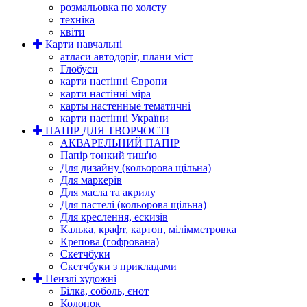
розмальовка по холсту
техніка
квіти
Карти навчальні
атласи автодоріг, плани міст
Глобуси
карти настінні Європи
карти настінні міра
карты настенные тематичні
карти настінні України
ПАПІР ДЛЯ ТВОРЧОСТІ
АКВАРЕЛЬНИЙ ПАПІР
Папір тонкий тиш'ю
Для дизайну (кольорова щільна)
Для маркерів
Для масла та акрилу
Для пастелі (кольорова щільна)
Для креслення, ескизів
Калька, крафт, картон, мілімметровка
Крепова (гофрована)
Скетчбуки
Скетчбуки з прикладами
Пензлі художні
Білка, соболь, єнот
Колонок