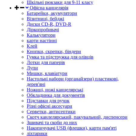
Шкільні рюкзаки для 9-11 класу
Офісна канцелярія
Батарейки, акумулятори
Візитниці, бейджі
Диски CD-R, DVD-R
Діркопробивачі
Калькулятори
карти настінні
Клей
Кнопки, скрепки, біндери
Гумка та підстружка для олівців
Лотки для паперів
Лупи
Мишки, клавіатури
Настольні набори (органайзери) пластикові,
дерев'яні
Ножиці, ножі канцелярські
Обкладинка для документів
Підставки для ручок
Різні офісні аксесуари
Серветки, антисептики
Скотч канлелярський, пакувальний, диспенсери
Зшивачі та скоби до них
Накопичувачі USB (флешки), карти пам'яті
ліхтарики