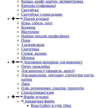
Калька, крафт, картон, мілімметровка
Крепова (гофрована)
Скетчбуки
Скетчбуки з прикладами
Пензлі художні
Білка, соболь, єнот
Колонок
Мастихіни
Набори пензлів професійних
Пони
З резервуаром
Синтетика
Спонж, валики
Щетина
Допоміжні матеріали для живопису
Грунт, проклейка
Для живопису (акварель, акрил)
Для кракелюра, декупажу, структурні пасти,
патіни
Лаки
Олія, розчинники, сикатив, терпентін
Спеціалізовані клея
Фарби художні
Акварельні фарби
Rosa Gallery в тубе 10мл