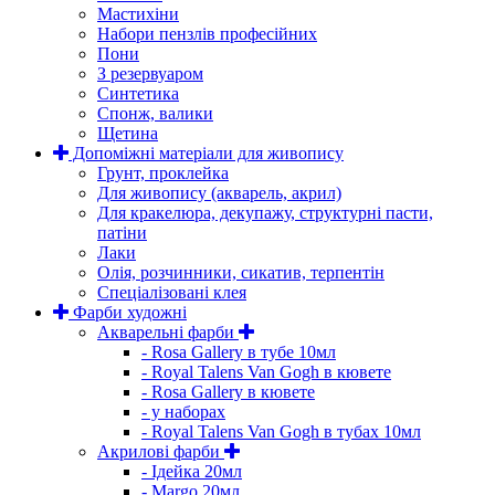
Мастихіни
Набори пензлів професійних
Пони
З резервуаром
Синтетика
Спонж, валики
Щетина
Допоміжні матеріали для живопису
Грунт, проклейка
Для живопису (акварель, акрил)
Для кракелюра, декупажу, структурні пасти,
патіни
Лаки
Олія, розчинники, сикатив, терпентін
Спеціалізовані клея
Фарби художні
Акварельні фарби
- Rosa Gallery в тубе 10мл
- Royal Talens Van Gogh в кювете
- Rosa Gallery в кювете
- у наборах
- Royal Talens Van Gogh в тубах 10мл
Акрилові фарби
- Ідейка 20мл
- Margo 20мл