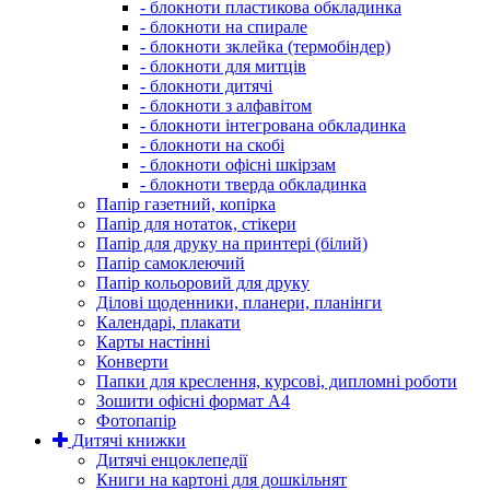
- блокноти пластикова обкладинка
- блокноти на спирале
- блокноти зклейка (термобіндер)
- блокноти для митців
- блокноти дитячі
- блокноти з алфавітом
- блокноти інтегрована обкладинка
- блокноти на скобі
- блокноти офісні шкірзам
- блокноти тверда обкладинка
Папір газетний, копірка
Папір для нотаток, стікери
Папір для друку на принтері (білий)
Папір самоклеючий
Папір кольоровий для друку
Ділові щоденники, планери, планінги
Календарі, плакати
Карты настінні
Конверти
Папки для креслення, курсові, дипломні роботи
Зошити офісні формат А4
Фотопапір
Дитячі книжки
Дитячі енцоклепедії
Книги на картоні для дошкільнят