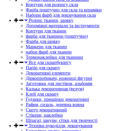
Контури для розпису скла
Фарба поштучно для скла та кераміки
Набори фарб для декорування скла
Розпис тканин, шовку
Допоміжні матеріали та інструменти
Контури для тканин
фарба для тканини (поштучно)
Фарба для шовку
Маркери для тканин
набор фарб для тканин
Термонаклейки для тканини
Все для скрапбукінгу
Папір для скрапу
Декоративні елементи
Діркопробивачі, ножниці фігурні
Заготовки для листівок, альбомів
Калька декоративная (велум)
Клей для скрапу
Ґудзики, прищіпки декоративні
Рафия, сизаль, деревна вовна
Скотч декоративний
Стікери, наклейки
Шпагат, шнури, сітки для творчості
Техніки рукоділля, декорування
Блискітки, пудра, присипка