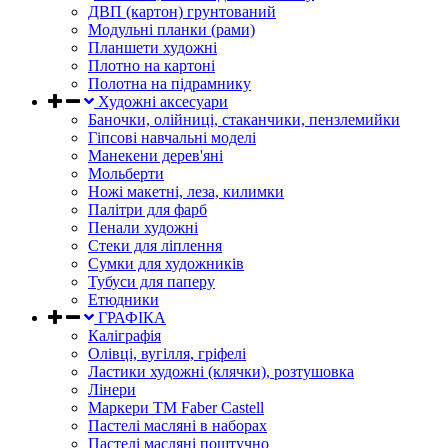
ДВП (картон) грунтований
Модульні планки (рами)
Планшети художні
Плотно на картоні
Полотна на підрамнику
Художні аксесуари
Баночки, олійниці, стаканчики, пензлемийки
Гіпсові навчальні моделі
Манекени дерев'яні
Мольберти
Ножі макетні, леза, килимки
Палітри для фарб
Пенали художні
Стеки для ліплення
Сумки для художників
Тубуси для паперу
Етюдники
ГРАФІКА
Каліграфія
Олівці, вугілля, гріфелі
Ластики художні (клячки), розтушовка
Лінери
Маркери TM Faber Castell
Пастелі масляні в наборах
Пастелі масляні поштучно