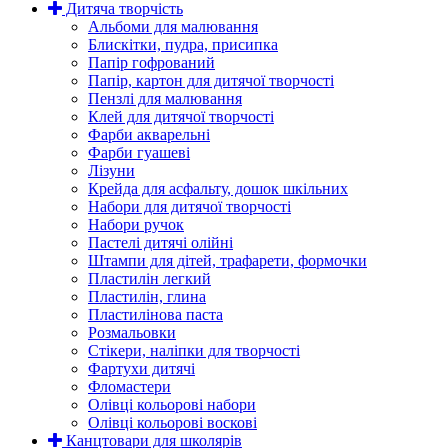
Дитяча творчість
Альбоми для малювання
Блискітки, пудра, присипка
Папір гофрований
Папір, картон для дитячої творчості
Пензлі для малювання
Клей для дитячої творчості
Фарби акварельні
Фарби гуашеві
Лізуни
Крейда для асфальту, дошок шкільних
Набори для дитячої творчості
Набори ручок
Пастелі дитячі олійні
Штампи для дітей, трафарети, формочки
Пластилін легкий
Пластилін, глина
Пластилінова паста
Розмальовки
Стікери, наліпки для творчості
Фартухи дитячі
Фломастери
Олівці кольорові набори
Олівці кольорові воскові
Канцтовари для школярів