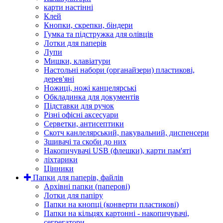
карти настінні
Клей
Кнопки, скрепки, біндери
Гумка та підстружка для олівців
Лотки для паперів
Лупи
Мишки, клавіатури
Настольні набори (органайзери) пластикові,
дерев'яні
Ножиці, ножі канцелярські
Обкладинка для документів
Підставки для ручок
Різні офісні аксесуари
Серветки, антисептики
Скотч канлелярський, пакувальний, диспенсери
Зшивачі та скоби до них
Накопичувачі USB (флешки), карти пам'яті
ліхтарики
Цінники
Папки для паперів, файлів
Архівні папки (паперові)
Лотки для папіру
Папки на кнопці (конверти пластикові)
Папки на кільцях картонні - накопичувачі,
сегрегатори