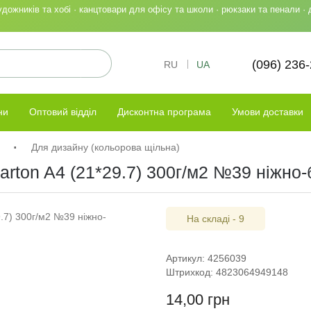
ожників та хобі · канцтовари для офісу та школи · рюкзаки та пенали · 
(096) 236
RU
UA
ни
Оптовий відділ
Дисконтна програма
Умови доставки
І
Для дизайну (кольорова щільна)
karton A4 (21*29.7) 300г/м2 №39 ніжно
На складі - 9
Артикул: 4256039
Штрихкод: 4823064949148
14,00 грн