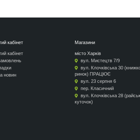
ий кабінет
Магазини
ий кабінет
місто Харків
 замовлень
вул. Мистецтв 7/9
ладки
вул. Клочківська 30 (книжк
ринок) ПРАЦЮЄ
а новин
вул. 23 серпня 6
пер. Класичний
вул. Клочківська 28 (райсь
куточок)