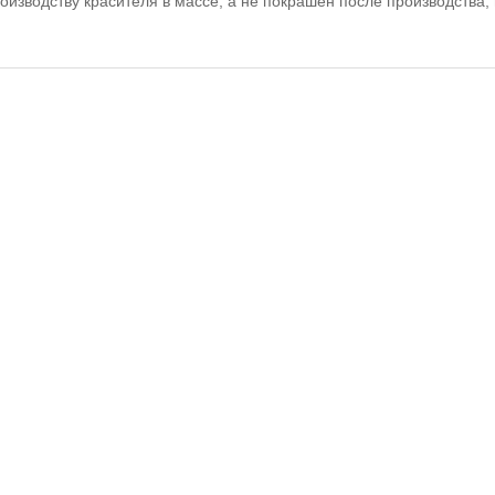
производству красителя в массе, а не покрашен после производств