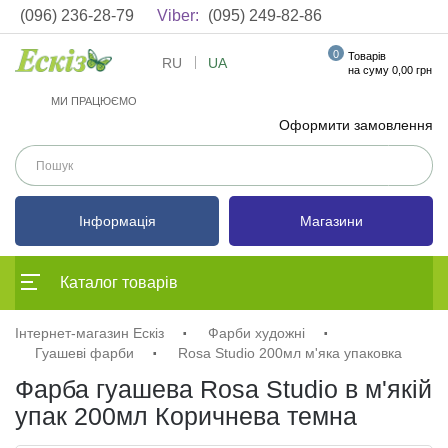
(096) 236-28-79
Viber:
(095) 249-82-86
0
Товарів
RU
UA
на суму 0,00 грн
МИ ПРАЦЮЄМО
Оформити замовлення
Інформація
Магазини
Каталог товарів
Інтернет-магазин Ескіз
Фарби художні
Гуашеві фарби
Rosa Studio 200мл м'яка упаковка
Фарба гуашева Rosa Studio в м'якій
упак 200мл Коричнева темна