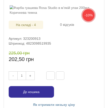
-10%
0 відгуків
На складі - 4
Артикул: 323200913
Штрихкод: 4823098519935
225,00 грн
202,50 грн
-
+
До кошика
Як отримати низьку ціну