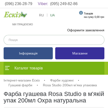
(096) 236-28-79
Viber:
(095) 249-82-86
0
Товарів
RU
UA
на суму 0,00 грн
МИ ПРАЦЮЄМО
Оформити замовлення
Інформація
Магазини
Каталог товарів
Інтернет-магазин Ескіз
Фарби художні
Гуашеві фарби
Rosa Studio 200мл м'яка упаковка
Фарба гуашева Rosa Studio в м'якій
упак 200мл Охра натуральна