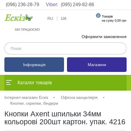
(096) 236-28-79
Viber:
(095) 249-82-86
0
Товарів
RU
UA
на суму 0,00 грн
МИ ПРАЦЮЄМО
Оформити замовлення
Інформація
Магазини
Каталог товарів
Інтернет-магазин Ескіз
Офісна канцелярія
Кнопки, скрепки, біндери
Кнопки Axent шпильки 34мм
кольорові 200шт картон. упак. 4216