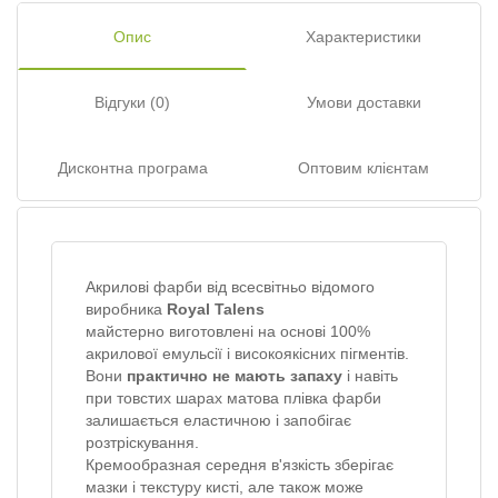
Опис
Характеристики
Відгуки (0)
Умови доставки
Дисконтна програма
Оптовим клієнтам
Акрилові фарби від всесвітньо відомого
виробника
Royal Talens
майстерно виготовлені на основі 100%
акрилової емульсії і високоякісних пігментів.
Вони
практично не мають запаху
і навіть
при товстих шарах матова плівка фарби
залишається еластичною і запобігає
розтріскування.
Кремообразная середня в'язкість зберігає
мазки і текстуру кисті, але також може