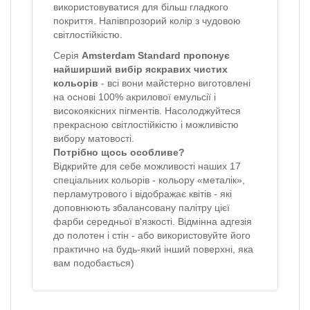
використовуватися для більш гладкого
покриття. Напівпрозорий колір з чудовою
світлостійкістю.
Серія
Amsterdam Standard
пропонує
найширший вибір яскравих чистих
кольорів
- всі вони майстерно виготовлені
на основі 100% акрилової емульсії і
високоякісних пігментів. Насолоджуйтеся
прекрасною світлостійкістю і можливістю
вибору матовості.
Потрібно щось особливе?
Відкрийте для себе можливості наших 17
спеціальних кольорів - кольору «металік»,
перламутрового і відображає квітів - які
доповнюють збалансовану палітру цієї
фарби середньої в'язкості. Відмінна адгезія
до полотен і стін - або використовуйте його
практично на будь-який інший поверхні, яка
вам подобається)