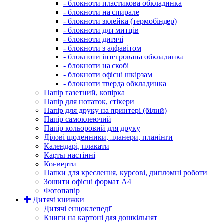
- блокноти пластикова обкладинка
- блокноти на спирале
- блокноти зклейка (термобіндер)
- блокноти для митців
- блокноти дитячі
- блокноти з алфавітом
- блокноти інтегрована обкладинка
- блокноти на скобі
- блокноти офісні шкірзам
- блокноти тверда обкладинка
Папір газетний, копірка
Папір для нотаток, стікери
Папір для друку на принтері (білий)
Папір самоклеючий
Папір кольоровий для друку
Ділові щоденники, планери, планінги
Календарі, плакати
Карты настінні
Конверти
Папки для креслення, курсові, дипломні роботи
Зошити офісні формат А4
Фотопапір
Дитячі книжки
Дитячі енцоклепедії
Книги на картоні для дошкільнят