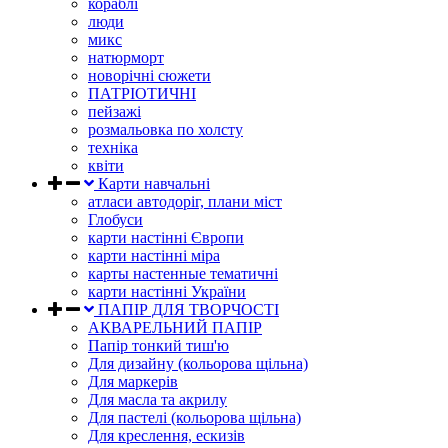
кораблі
люди
микс
натюрморт
новорічні сюжети
ПАТРІОТИЧНІ
пейзажі
розмальовка по холсту
техніка
квіти
Карти навчальні
атласи автодоріг, плани міст
Глобуси
карти настінні Європи
карти настінні міра
карты настенные тематичні
карти настінні України
ПАПІР ДЛЯ ТВОРЧОСТІ
АКВАРЕЛЬНИЙ ПАПІР
Папір тонкий тиш'ю
Для дизайну (кольорова щільна)
Для маркерів
Для масла та акрилу
Для пастелі (кольорова щільна)
Для креслення, ескизів