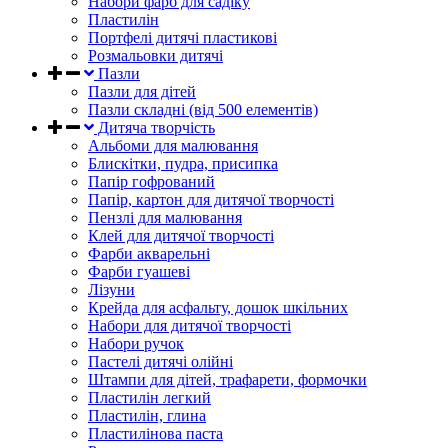
Набори фарб для садіку
Пластилін
Портфелі дитячі пластикові
Розмальовки дитячі
Пазли
Пазли для дітей
Пазли складні (від 500 елементів)
Дитяча творчість
Альбоми для малювання
Блискітки, пудра, присипка
Папір гофрований
Папір, картон для дитячої творчості
Пензлі для малювання
Клей для дитячої творчості
Фарби акварельні
Фарби гуашеві
Лізуни
Крейда для асфальту, дошок шкільних
Набори для дитячої творчості
Набори ручок
Пастелі дитячі олійні
Штампи для дітей, трафарети, формочки
Пластилін легкий
Пластилін, глина
Пластилінова паста