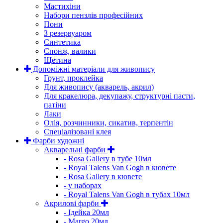
Мастихіни
Набори пензлів професійних
Пони
З резервуаром
Синтетика
Спонж, валики
Щетина
Допоміжні матеріали для живопису
Грунт, проклейка
Для живопису (акварель, акрил)
Для кракелюра, декупажу, структурні пасти,
патіни
Лаки
Олія, розчинники, сикатив, терпентін
Спеціалізовані клея
Фарби художні
Акварельні фарби
- Rosa Gallery в тубе 10мл
- Royal Talens Van Gogh в кювете
- Rosa Gallery в кювете
- у наборах
- Royal Talens Van Gogh в тубах 10мл
Акрилові фарби
- Ідейка 20мл
- Margo 20мл