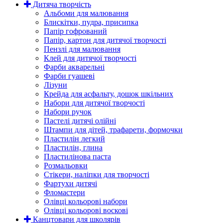
Дитяча творчість
Альбоми для малювання
Блискітки, пудра, присипка
Папір гофрований
Папір, картон для дитячої творчості
Пензлі для малювання
Клей для дитячої творчості
Фарби акварельні
Фарби гуашеві
Лізуни
Крейда для асфальту, дошок шкільних
Набори для дитячої творчості
Набори ручок
Пастелі дитячі олійні
Штампи для дітей, трафарети, формочки
Пластилін легкий
Пластилін, глина
Пластилінова паста
Розмальовки
Стікери, наліпки для творчості
Фартухи дитячі
Фломастери
Олівці кольорові набори
Олівці кольорові воскові
Канцтовари для школярів