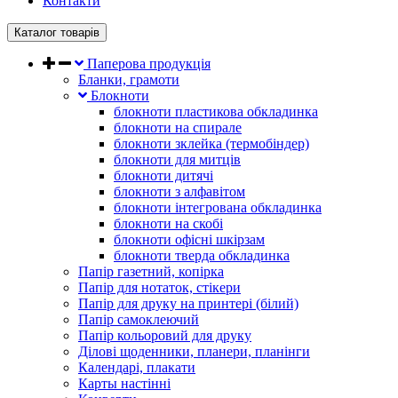
Контакти
Каталог товарів
Паперова продукція
Бланки, грамоти
Блокноти
блокноти пластикова обкладинка
блокноти на спирале
блокноти зклейка (термобіндер)
блокноти для митців
блокноти дитячі
блокноти з алфавітом
блокноти інтегрована обкладинка
блокноти на скобі
блокноти офісні шкірзам
блокноти тверда обкладинка
Папір газетний, копірка
Папір для нотаток, стікери
Папір для друку на принтері (білий)
Папір самоклеючий
Папір кольоровий для друку
Ділові щоденники, планери, планінги
Календарі, плакати
Карты настінні