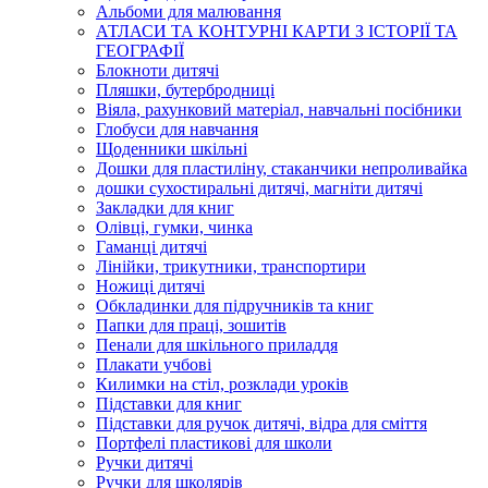
Альбоми для малювання
АТЛАСИ ТА КОНТУРНІ КАРТИ З ІСТОРІЇ ТА
ГЕОГРАФІЇ
Блокноти дитячі
Пляшки, бутербродниці
Віяла, рахунковий матеріал, навчальні посібники
Глобуси для навчання
Щоденники шкільні
Дошки для пластиліну, стаканчики непроливайка
дошки сухостиральні дитячі, магніти дитячі
Закладки для книг
Олівці, гумки, чинка
Гаманці дитячі
Лінійки, трикутники, транспортири
Ножиці дитячі
Обкладинки для підручників та книг
Папки для праці, зошитів
Пенали для шкільного приладдя
Плакати учбові
Килимки на стіл, розклади уроків
Підставки для книг
Підставки для ручок дитячі, відра для сміття
Портфелі пластикові для школи
Ручки дитячі
Ручки для школярів