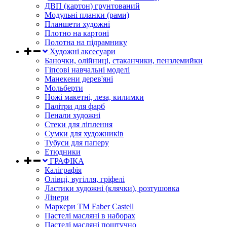
ДВП (картон) грунтований
Модульні планки (рами)
Планшети художні
Плотно на картоні
Полотна на підрамнику
Художні аксесуари
Баночки, олійниці, стаканчики, пензлемийки
Гіпсові навчальні моделі
Манекени дерев'яні
Мольберти
Ножі макетні, леза, килимки
Палітри для фарб
Пенали художні
Стеки для ліплення
Сумки для художників
Тубуси для паперу
Етюдники
ГРАФІКА
Каліграфія
Олівці, вугілля, гріфелі
Ластики художні (клячки), розтушовка
Лінери
Маркери TM Faber Castell
Пастелі масляні в наборах
Пастелі масляні поштучно