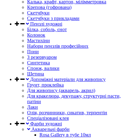
Калька, крафт, картон, мілімметровка
Крепова (гофрована)
Скетчбуки
Скетчбуки з прикладами
Пензлі художні
Білка, соболь, єнот
Колонок
Мастихіни
Набори пензлів професійних
Пони
З резервуаром
Синтетика
Спонж, валики
Щетина
Допоміжні матеріали для живопису
Грунт, проклейка
Для живопису (акварель, акрил)
Для кракелюра, декупажу, структурні пасти,
патіни
Лаки
Олія, розчинники, сикатив, терпентін
Спеціалізовані клея
Фарби художні
Акварельні фарби
Rosa Gallery в тубе 10мл