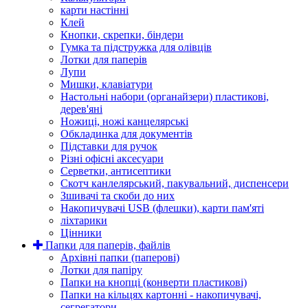
карти настінні
Клей
Кнопки, скрепки, біндери
Гумка та підстружка для олівців
Лотки для паперів
Лупи
Мишки, клавіатури
Настольні набори (органайзери) пластикові,
дерев'яні
Ножиці, ножі канцелярські
Обкладинка для документів
Підставки для ручок
Різні офісні аксесуари
Серветки, антисептики
Скотч канлелярський, пакувальний, диспенсери
Зшивачі та скоби до них
Накопичувачі USB (флешки), карти пам'яті
ліхтарики
Цінники
Папки для паперів, файлів
Архівні папки (паперові)
Лотки для папіру
Папки на кнопці (конверти пластикові)
Папки на кільцях картонні - накопичувачі,
сегрегатори