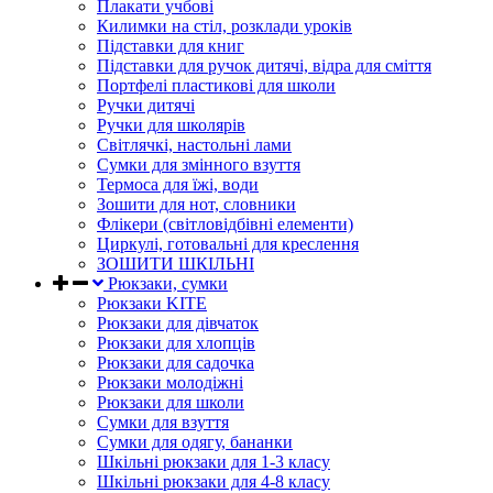
Плакати учбові
Килимки на стіл, розклади уроків
Підставки для книг
Підставки для ручок дитячі, відра для сміття
Портфелі пластикові для школи
Ручки дитячі
Ручки для школярів
Світлячкі, настольні лами
Сумки для змінного взуття
Термоса для їжі, води
Зошити для нот, словники
Флікери (світловідбівні елементи)
Циркулі, готовальні для креслення
ЗОШИТИ ШКІЛЬНІ
Рюкзаки, сумки
Рюкзаки KITE
Рюкзаки для дівчаток
Рюкзаки для хлопців
Рюкзаки для садочка
Рюкзаки молодіжні
Рюкзаки для школи
Сумки для взуття
Сумки для одягу, бананки
Шкільні рюкзаки для 1-3 класу
Шкільні рюкзаки для 4-8 класу