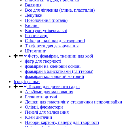
Валяння
Все для ліплення (глина, пластилін)
Декупаж
Позолочення (поталь)
Квілінг
Контури універсальні
Розпис яєць
Стікери, наліпки для творчості
Трафарети для декорування
Штампинг
Фетр, фоаміран, тканини для хобі
фетр для творчості
фоаміран на клейовій основі
фоаміран з блискітками (гліттером)
фоаміран кольоровий матовий
Ігри, іграшки
Товари для дитячого садка
Альбоми для малювання
Блокноти дитячі
Дошки для пластиліну, стаканчики непроливайки
Олівці, фломастери
Пензлі для малювання
Клей дитячий
Набори картону, паперу для творчості