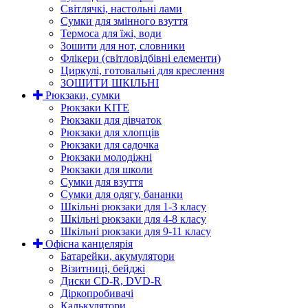
Світлячкі, настольні лами
Сумки для змінного взуття
Термоса для їжі, води
Зошити для нот, словники
Флікери (світловідбівні елементи)
Циркулі, готовальні для креслення
ЗОШИТИ ШКІЛЬНІ
Рюкзаки, сумки
Рюкзаки KITE
Рюкзаки для дівчаток
Рюкзаки для хлопців
Рюкзаки для садочка
Рюкзаки молодіжні
Рюкзаки для школи
Сумки для взуття
Сумки для одягу, бананки
Шкільні рюкзаки для 1-3 класу
Шкільні рюкзаки для 4-8 класу
Шкільні рюкзаки для 9-11 класу
Офісна канцелярія
Батарейки, акумулятори
Візитниці, бейджі
Диски CD-R, DVD-R
Діркопробивачі
Калькулятори