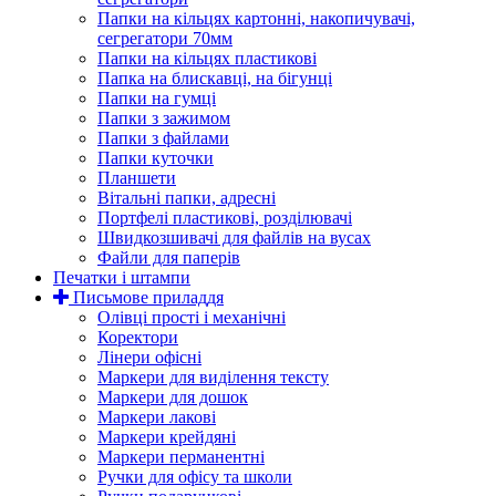
Папки на кільцях картонні, накопичувачі,
сегрегатори 70мм
Папки на кільцях пластикові
Папка на блискавці, на бігунці
Папки на гумці
Папки з зажимом
Папки з файлами
Папки куточки
Планшети
Вітальні папки, адресні
Портфелі пластикові, розділювачі
Швидкозшивачі для файлів на вусах
Файли для паперів
Печатки і штампи
Письмове приладдя
Олівці прості і механічні
Коректори
Лінери офісні
Маркери для виділення тексту
Маркери для дошок
Маркери лакові
Маркери крейдяні
Маркери перманентні
Ручки для офісу та школи