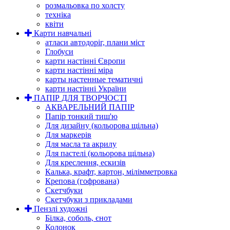
розмальовка по холсту
техніка
квіти
Карти навчальні
атласи автодоріг, плани міст
Глобуси
карти настінні Європи
карти настінні міра
карты настенные тематичні
карти настінні України
ПАПІР ДЛЯ ТВОРЧОСТІ
АКВАРЕЛЬНИЙ ПАПІР
Папір тонкий тиш'ю
Для дизайну (кольорова щільна)
Для маркерів
Для масла та акрилу
Для пастелі (кольорова щільна)
Для креслення, ескизів
Калька, крафт, картон, мілімметровка
Крепова (гофрована)
Скетчбуки
Скетчбуки з прикладами
Пензлі художні
Білка, соболь, єнот
Колонок