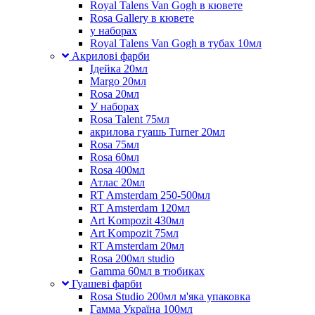
Royal Talens Van Gogh в кювете
Rosa Gallery в кювете
у наборах
Royal Talens Van Gogh в тубах 10мл
Акрилові фарби
Ідейка 20мл
Margo 20мл
Rosa 20мл
У наборах
Rosa Talent 75мл
акрилова гуашь Turner 20мл
Rosa 75мл
Rosa 60мл
Rosa 400мл
Атлас 20мл
RT Amsterdam 250-500мл
RT Amsterdam 120мл
Art Kompozit 430мл
Art Kompozit 75мл
RT Amsterdam 20мл
Rosa 200мл studio
Gamma 60мл в тюбиках
Гуашеві фарби
Rosa Studio 200мл м'яка упаковка
Гамма Україна 100мл