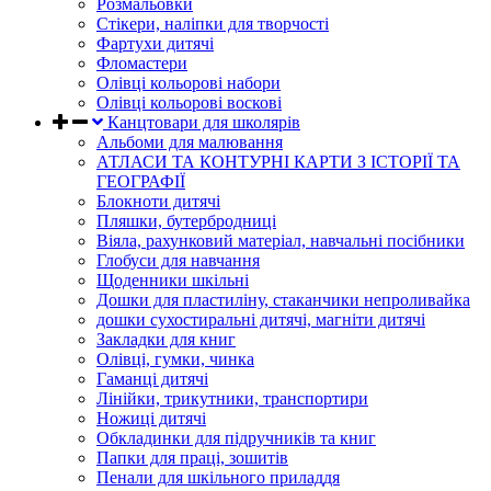
Розмальовки
Стікери, наліпки для творчості
Фартухи дитячі
Фломастери
Олівці кольорові набори
Олівці кольорові воскові
Канцтовари для школярів
Альбоми для малювання
АТЛАСИ ТА КОНТУРНІ КАРТИ З ІСТОРІЇ ТА
ГЕОГРАФІЇ
Блокноти дитячі
Пляшки, бутербродниці
Віяла, рахунковий матеріал, навчальні посібники
Глобуси для навчання
Щоденники шкільні
Дошки для пластиліну, стаканчики непроливайка
дошки сухостиральні дитячі, магніти дитячі
Закладки для книг
Олівці, гумки, чинка
Гаманці дитячі
Лінійки, трикутники, транспортири
Ножиці дитячі
Обкладинки для підручників та книг
Папки для праці, зошитів
Пенали для шкільного приладдя