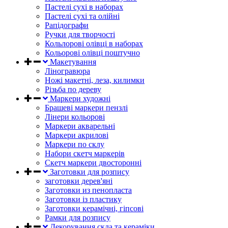
Пастелі сухі в наборах
Пастелі сухі та олійні
Рапідографи
Ручки для творчості
Кольлорові олівці в наборах
Кольорові олівці поштучно
Макетування
Ліногравюра
Ножі макетні, леза, килимки
Різьба по дереву
Маркери художні
Брашеві маркери пензлі
Лінери кольорові
Маркери акварельні
Маркери акрилові
Маркери по склу
Набори скетч маркерів
Скетч маркери двосторонні
Заготовки для розпису
заготовки дерев'яні
Заготовки из пенопласта
Заготовки із пластику
Заготовки керамічні, гіпсові
Рамки для розпису
Декорування скла та кераміки