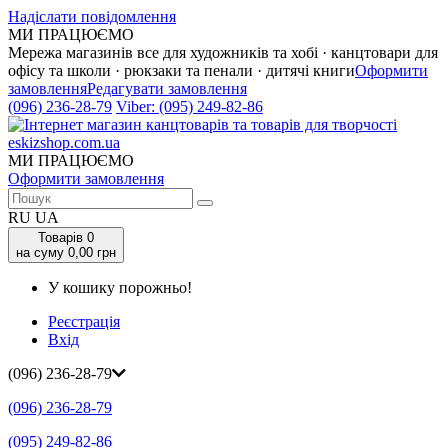
Надіслати повідомлення
МИ ПРАЦЮЄМО
Мережа магазинів все для художників та хобі · канцтовари для
офісу та школи · рюкзаки та пенали · дитячі книги
Оформити
замовлення
Редагувати замовлення
(096) 236-28-79
Viber:
(095) 249-82-86
МИ ПРАЦЮЄМО
Оформити замовлення
RU
UA
Товарів
0
на суму 0,00 грн
У кошику порожньо!
Реєстрація
Вхід
(096) 236-28-79
(096) 236-28-79
(095) 249-82-86