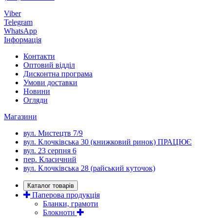
Viber
Telegram
WhatsApp
Інформація
Контакти
Оптовий відділ
Дисконтна програма
Умови доставки
Новини
Огляди
Магазини
вул. Мистецтв 7/9
вул. Клочківська 30 (книжковий ринок) ПРАЦЮЄ
вул. 23 серпня 6
пер. Класичний
вул. Клочківська 28 (райський куточок)
Каталог товарів
Паперова продукція
Бланки, грамоти
Блокноти