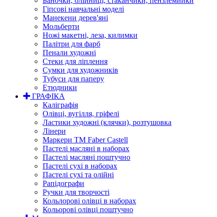
Баночки, олійниці, стаканчики, пензлемийки
Гіпсові навчальні моделі
Манекени дерев'яні
Мольберти
Ножі макетні, леза, килимки
Палітри для фарб
Пенали художні
Стеки для ліплення
Сумки для художників
Тубуси для паперу
Етюдники
ГРАФІКА
Каліграфія
Олівці, вугілля, гріфелі
Ластики художні (клячки), розтушовка
Лінери
Маркери TM Faber Castell
Пастелі масляні в наборах
Пастелі масляні поштучно
Пастелі сухі в наборах
Пастелі сухі та олійні
Рапідографи
Ручки для творчості
Кольлорові олівці в наборах
Кольорові олівці поштучно