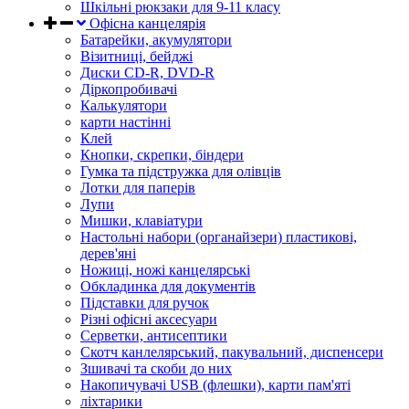
Шкільні рюкзаки для 9-11 класу
Офісна канцелярія
Батарейки, акумулятори
Візитниці, бейджі
Диски CD-R, DVD-R
Діркопробивачі
Калькулятори
карти настінні
Клей
Кнопки, скрепки, біндери
Гумка та підстружка для олівців
Лотки для паперів
Лупи
Мишки, клавіатури
Настольні набори (органайзери) пластикові,
дерев'яні
Ножиці, ножі канцелярські
Обкладинка для документів
Підставки для ручок
Різні офісні аксесуари
Серветки, антисептики
Скотч канлелярський, пакувальний, диспенсери
Зшивачі та скоби до них
Накопичувачі USB (флешки), карти пам'яті
ліхтарики