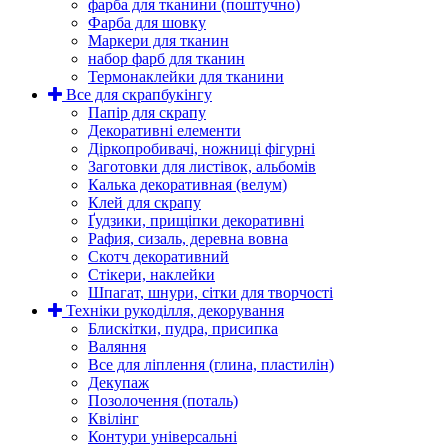
фарба для тканини (поштучно)
Фарба для шовку
Маркери для тканин
набор фарб для тканин
Термонаклейки для тканини
Все для скрапбукінгу
Папір для скрапу
Декоративні елементи
Діркопробивачі, ножниці фігурні
Заготовки для листівок, альбомів
Калька декоративная (велум)
Клей для скрапу
Ґудзики, прищіпки декоративні
Рафия, сизаль, деревна вовна
Скотч декоративний
Стікери, наклейки
Шпагат, шнури, сітки для творчості
Техніки рукоділля, декорування
Блискітки, пудра, присипка
Валяння
Все для ліплення (глина, пластилін)
Декупаж
Позолочення (поталь)
Квілінг
Контури універсальні