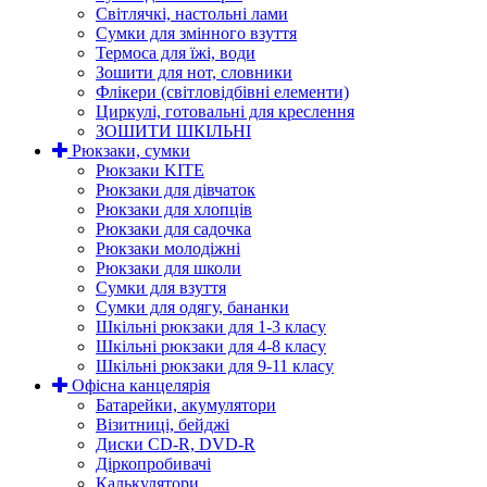
Світлячкі, настольні лами
Сумки для змінного взуття
Термоса для їжі, води
Зошити для нот, словники
Флікери (світловідбівні елементи)
Циркулі, готовальні для креслення
ЗОШИТИ ШКІЛЬНІ
Рюкзаки, сумки
Рюкзаки KITE
Рюкзаки для дівчаток
Рюкзаки для хлопців
Рюкзаки для садочка
Рюкзаки молодіжні
Рюкзаки для школи
Сумки для взуття
Сумки для одягу, бананки
Шкільні рюкзаки для 1-3 класу
Шкільні рюкзаки для 4-8 класу
Шкільні рюкзаки для 9-11 класу
Офісна канцелярія
Батарейки, акумулятори
Візитниці, бейджі
Диски CD-R, DVD-R
Діркопробивачі
Калькулятори