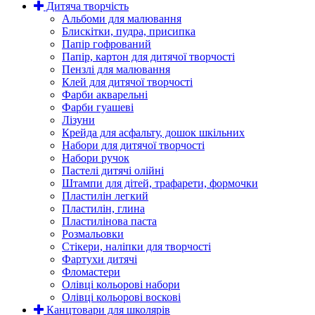
Дитяча творчість
Альбоми для малювання
Блискітки, пудра, присипка
Папір гофрований
Папір, картон для дитячої творчості
Пензлі для малювання
Клей для дитячої творчості
Фарби акварельні
Фарби гуашеві
Лізуни
Крейда для асфальту, дошок шкільних
Набори для дитячої творчості
Набори ручок
Пастелі дитячі олійні
Штампи для дітей, трафарети, формочки
Пластилін легкий
Пластилін, глина
Пластилінова паста
Розмальовки
Стікери, наліпки для творчості
Фартухи дитячі
Фломастери
Олівці кольорові набори
Олівці кольорові воскові
Канцтовари для школярів