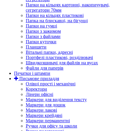
Папки на кільцях картонні, накопичувачі,
сегрегатори 70мм
Папки на кільцях пластикові
Папка на блискавці, на бігунці
Папки на гумці
Папки з зажимом
Папки з файлами
Папки куточки
Планшети
Вітальні папки, адресні
Портфелі пластикові, розділювачі
Швидкозшивачі для файлів на вусах
Файли для паперів
Печатки і штампи
Письмове приладдя
Олівці прості і механічні
Коректори
Лінери офісні
Маркери для виділення тексту
Маркери для дошок
Маркери лакові
Маркери крейдяні
Маркери перманентні
Ручки для офісу та школи