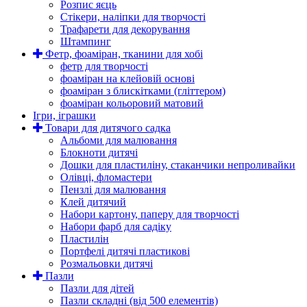
Розпис яєць
Стікери, наліпки для творчості
Трафарети для декорування
Штампинг
Фетр, фоаміран, тканини для хобі
фетр для творчості
фоаміран на клейовій основі
фоаміран з блискітками (гліттером)
фоаміран кольоровий матовий
Ігри, іграшки
Товари для дитячого садка
Альбоми для малювання
Блокноти дитячі
Дошки для пластиліну, стаканчики непроливайки
Олівці, фломастери
Пензлі для малювання
Клей дитячий
Набори картону, паперу для творчості
Набори фарб для садіку
Пластилін
Портфелі дитячі пластикові
Розмальовки дитячі
Пазли
Пазли для дітей
Пазли складні (від 500 елементів)