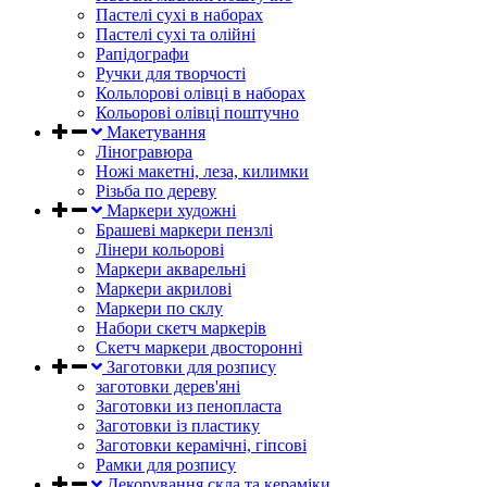
Пастелі сухі в наборах
Пастелі сухі та олійні
Рапідографи
Ручки для творчості
Кольлорові олівці в наборах
Кольорові олівці поштучно
Макетування
Ліногравюра
Ножі макетні, леза, килимки
Різьба по дереву
Маркери художні
Брашеві маркери пензлі
Лінери кольорові
Маркери акварельні
Маркери акрилові
Маркери по склу
Набори скетч маркерів
Скетч маркери двосторонні
Заготовки для розпису
заготовки дерев'яні
Заготовки из пенопласта
Заготовки із пластику
Заготовки керамічні, гіпсові
Рамки для розпису
Декорування скла та кераміки