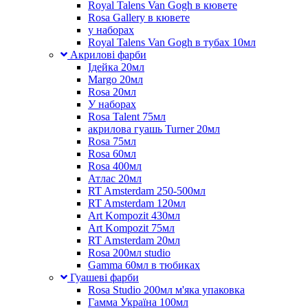
Royal Talens Van Gogh в кювете
Rosa Gallery в кювете
у наборах
Royal Talens Van Gogh в тубах 10мл
Акрилові фарби
Ідейка 20мл
Margo 20мл
Rosa 20мл
У наборах
Rosa Talent 75мл
акрилова гуашь Turner 20мл
Rosa 75мл
Rosa 60мл
Rosa 400мл
Атлас 20мл
RT Amsterdam 250-500мл
RT Amsterdam 120мл
Art Kompozit 430мл
Art Kompozit 75мл
RT Amsterdam 20мл
Rosa 200мл studio
Gamma 60мл в тюбиках
Гуашеві фарби
Rosa Studio 200мл м'яка упаковка
Гамма Україна 100мл