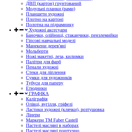
ДВП (картон) грунтований
Модульні планки (рами)
Планшети художні
Плотно на картоні
Полотна на підрамнику
Художні аксесуари
Баночки, олійниці, стаканчики, пензлемийки
Гіпсові навчальні моделі
Манекени дерев'яні
Мольберти
Ножі макетні, леза, килимки
Палітри для фарб
Пенали художні
Стеки для ліплення
Сумки для художників
Тубуси для паперу
Етюдники
ГРАФІКА
Каліграфія
Олівці, вугілля, гріфелі
Ластики художні (клячки), розтушовка
Лінери
Маркери TM Faber Castell
Пастелі масляні в наборах
Пастелі масляні поштучно