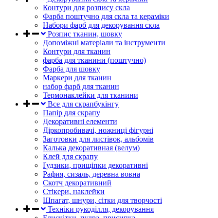
Контури для розпису скла
Фарба поштучно для скла та кераміки
Набори фарб для декорування скла
Розпис тканин, шовку
Допоміжні матеріали та інструменти
Контури для тканин
фарба для тканини (поштучно)
Фарба для шовку
Маркери для тканин
набор фарб для тканин
Термонаклейки для тканини
Все для скрапбукінгу
Папір для скрапу
Декоративні елементи
Діркопробивачі, ножниці фігурні
Заготовки для листівок, альбомів
Калька декоративная (велум)
Клей для скрапу
Ґудзики, прищіпки декоративні
Рафия, сизаль, деревна вовна
Скотч декоративний
Стікери, наклейки
Шпагат, шнури, сітки для творчості
Техніки рукоділля, декорування
Блискітки, пудра, присипка