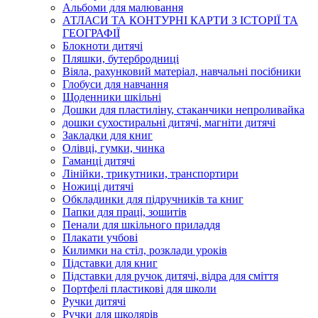
Альбоми для малювання
АТЛАСИ ТА КОНТУРНІ КАРТИ З ІСТОРІЇ ТА
ГЕОГРАФІЇ
Блокноти дитячі
Пляшки, бутербродниці
Віяла, рахунковий матеріал, навчальні посібники
Глобуси для навчання
Щоденники шкільні
Дошки для пластиліну, стаканчики непроливайка
дошки сухостиральні дитячі, магніти дитячі
Закладки для книг
Олівці, гумки, чинка
Гаманці дитячі
Лінійки, трикутники, транспортири
Ножиці дитячі
Обкладинки для підручників та книг
Папки для праці, зошитів
Пенали для шкільного приладдя
Плакати учбові
Килимки на стіл, розклади уроків
Підставки для книг
Підставки для ручок дитячі, відра для сміття
Портфелі пластикові для школи
Ручки дитячі
Ручки для школярів