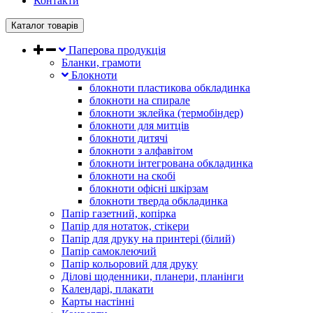
Контакти
Каталог товарів
Паперова продукція
Бланки, грамоти
Блокноти
блокноти пластикова обкладинка
блокноти на спирале
блокноти зклейка (термобіндер)
блокноти для митців
блокноти дитячі
блокноти з алфавітом
блокноти інтегрована обкладинка
блокноти на скобі
блокноти офісні шкірзам
блокноти тверда обкладинка
Папір газетний, копірка
Папір для нотаток, стікери
Папір для друку на принтері (білий)
Папір самоклеючий
Папір кольоровий для друку
Ділові щоденники, планери, планінги
Календарі, плакати
Карты настінні