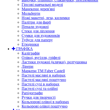
Баночки, олійниці, стаканчики, пензлемийки
Гіпсові навчальні моделі
Манекени дерев'яні
Мольберти
Ножі макетні, леза, килимки
Палітри для фарб
Пенали художні
Стеки для ліплення
Сумки для художників
Тубуси для паперу
Етюдники
ГРАФІКА
Каліграфія
Олівці, вугілля, гріфелі
Ластики художні (клячки), розтушовка
Лінери
Маркери TM Faber Castell
Пастелі масляні в наборах
Пастелі масляні поштучно
Пастелі сухі в наборах
Пастелі сухі та олійні
Рапідографи
Ручки для творчості
Кольлорові олівці в наборах
Кольорові олівці поштучно