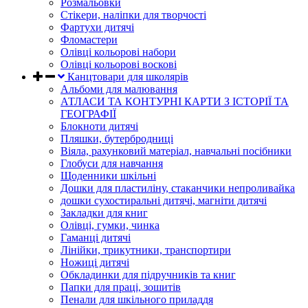
Розмальовки
Стікери, наліпки для творчості
Фартухи дитячі
Фломастери
Олівці кольорові набори
Олівці кольорові воскові
Канцтовари для школярів
Альбоми для малювання
АТЛАСИ ТА КОНТУРНІ КАРТИ З ІСТОРІЇ ТА
ГЕОГРАФІЇ
Блокноти дитячі
Пляшки, бутербродниці
Віяла, рахунковий матеріал, навчальні посібники
Глобуси для навчання
Щоденники шкільні
Дошки для пластиліну, стаканчики непроливайка
дошки сухостиральні дитячі, магніти дитячі
Закладки для книг
Олівці, гумки, чинка
Гаманці дитячі
Лінійки, трикутники, транспортири
Ножиці дитячі
Обкладинки для підручників та книг
Папки для праці, зошитів
Пенали для шкільного приладдя