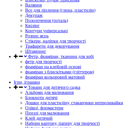
Валяння
Все для ліплення (глина, пластилін)
Декупаж
Позолочення (поталь)
Квілінг
Контури універсальні
Розпис яєць
Стікери, наліпки для творчості
Трафарети для декорування
Штампинг
Фетр, фоаміран, тканини для хобі
фетр для творчості
фоаміран на клейовій основі
фоаміран з блискітками (гліттером)
фоаміран кольоровий матовий
Ігри, іграшки
Товари для дитячого садка
Альбоми для малювання
Блокноти дитячі
Дошки для пластиліну, стаканчики непроливайки
Олівці, фломастери
Пензлі для малювання
Клей дитячий
Набори картону, паперу для творчості