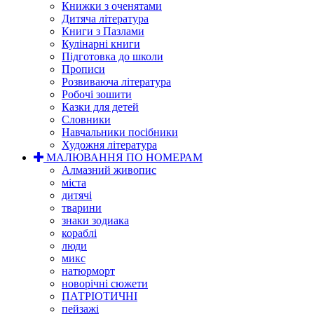
Книжки з оченятами
Дитяча література
Книги з Пазлами
Кулінарні книги
Підготовка до школи
Прописи
Розвиваюча література
Робочі зошити
Казки для детей
Словники
Навчальники посібники
Художня література
МАЛЮВАННЯ ПО НОМЕРАМ
Алмазний живопис
міста
дитячі
тварини
знаки зодиака
кораблі
люди
микс
натюрморт
новорічні сюжети
ПАТРІОТИЧНІ
пейзажі