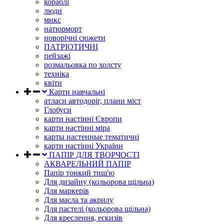
кораблі
люди
микс
натюрморт
новорічні сюжети
ПАТРІОТИЧНІ
пейзажі
розмальовка по холсту
техніка
квіти
Карти навчальні
атласи автодоріг, плани міст
Глобуси
карти настінні Європи
карти настінні міра
карты настенные тематичні
карти настінні України
ПАПІР ДЛЯ ТВОРЧОСТІ
АКВАРЕЛЬНИЙ ПАПІР
Папір тонкий тиш'ю
Для дизайну (кольорова щільна)
Для маркерів
Для масла та акрилу
Для пастелі (кольорова щільна)
Для креслення, ескизів