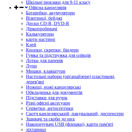
Шкільні рюкзаки для 9-11 класу
Офісна канцелярія
Батарейки, акумулятори
Візитниці, бейджі
Диски CD-R, DVD-R
Діркопробивачі
Калькулятори
карти настінні
Клей
Кнопки, скрепки, біндери
Гумка та підстружка для олівців
Лотки для паперів
Лупи
Мишки, клавіатури
Настольні набори (органайзери) пластикові,
дерев'яні
Ножиці, ножі канцелярські
Обкладинка для документів
Підставки для ручок
Різні офісні аксесуари
Серветки, антисептики
Скотч канлелярський, пакувальний, диспенсери
Зшивачі та скоби до них
Накопичувачі USB (флешки), карти пам'яті
ліхтарики