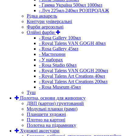
- Гамма Україна 500мл 1000мл
- Луч 225мл-240мл РОЗПРОДАЖ
Рідка акварель
Контури універсальні
Фарби аерозольні
Олійні фарби
- Rosa Gallery 100мл
- Royal Talens VAN GOGH 40мл
- Rosa Gallery 45мл
- Мастихини
- У наборах
- Rosa Studio 60мл
- Royal Talens VAN GOGH 200мл
- Royal Talens Art Creations 40мл
- Royal Talens Art Creations 200мл
- Rosa Museum 45мл
Туш
Полотна, основи для живопису
ДВП (картон) грунтований
Модульні планки (рами)
Планшети художні
Плотно на картоні
Полотна на підрамнику
Художні аксесуари