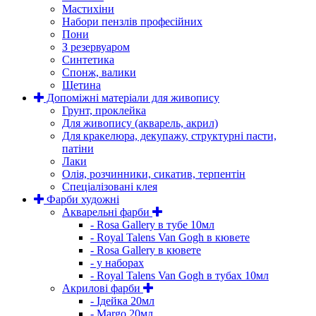
Мастихіни
Набори пензлів професійних
Пони
З резервуаром
Синтетика
Спонж, валики
Щетина
Допоміжні матеріали для живопису
Грунт, проклейка
Для живопису (акварель, акрил)
Для кракелюра, декупажу, структурні пасти,
патіни
Лаки
Олія, розчинники, сикатив, терпентін
Спеціалізовані клея
Фарби художні
Акварельні фарби
- Rosa Gallery в тубе 10мл
- Royal Talens Van Gogh в кювете
- Rosa Gallery в кювете
- у наборах
- Royal Talens Van Gogh в тубах 10мл
Акрилові фарби
- Ідейка 20мл
- Margo 20мл