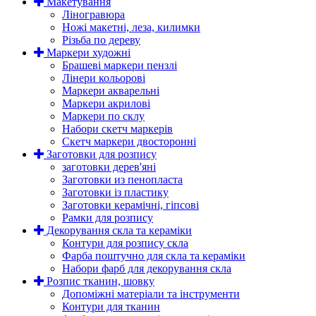
Макетування
Ліногравюра
Ножі макетні, леза, килимки
Різьба по дереву
Маркери художні
Брашеві маркери пензлі
Лінери кольорові
Маркери акварельні
Маркери акрилові
Маркери по склу
Набори скетч маркерів
Скетч маркери двосторонні
Заготовки для розпису
заготовки дерев'яні
Заготовки из пенопласта
Заготовки із пластику
Заготовки керамічні, гіпсові
Рамки для розпису
Декорування скла та кераміки
Контури для розпису скла
Фарба поштучно для скла та кераміки
Набори фарб для декорування скла
Розпис тканин, шовку
Допоміжні матеріали та інструменти
Контури для тканин