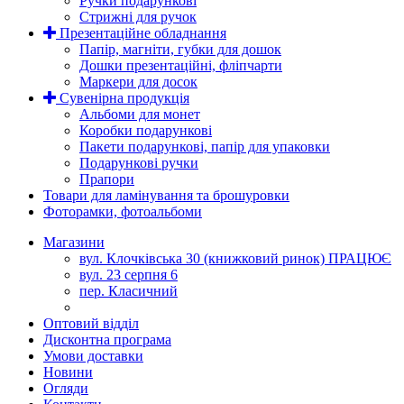
Ручки подарункові
Стрижні для ручок
Презентаційне обладнання
Папір, магніти, губки для дошок
Дошки презентаційні, фліпчарти
Маркери для досок
Сувенірна продукція
Альбоми для монет
Коробки подарункові
Пакети подарункові, папір для упаковки
Подарункові ручки
Прапори
Товари для ламінування та брошуровки
Фоторамки, фотоальбоми
Магазини
вул. Клочківська 30 (книжковий ринок) ПРАЦЮЄ
вул. 23 серпня 6
пер. Класичний
Оптовий відділ
Дисконтна програма
Умови доставки
Новини
Огляди