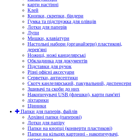
карти настінні
Клей
Кнопки, скрепки, біндери
Гумка та підстружка для олівців
Лотки для паперів
Лупи
Мишки, клавіатури
Настольні набори (органайзери) пластикові,
дерев'яні
Ножиці, ножі канцелярські
Обкладинка для документів
Підставки для ручок
Різні офісні аксесуари
Серветки, антисептики
Скотч канлелярський, пакувальний, диспенсери
Зшивачі та скоби до них
Накопичувачі USB (флешки), карти пам'яті
ліхтарики
Цінники
Папки для паперів, файлів
Архівні папки (паперові)
Лотки для папіру
Папки на кнопці (конверти пластикові)
Папки на кільцях картонні - накопичувачі,
сегрегатори