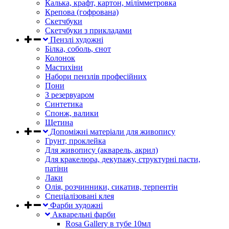
Калька, крафт, картон, мілімметровка
Крепова (гофрована)
Скетчбуки
Скетчбуки з прикладами
Пензлі художні
Білка, соболь, єнот
Колонок
Мастихіни
Набори пензлів професійних
Пони
З резервуаром
Синтетика
Спонж, валики
Щетина
Допоміжні матеріали для живопису
Грунт, проклейка
Для живопису (акварель, акрил)
Для кракелюра, декупажу, структурні пасти,
патіни
Лаки
Олія, розчинники, сикатив, терпентін
Спеціалізовані клея
Фарби художні
Акварельні фарби
Rosa Gallery в тубе 10мл