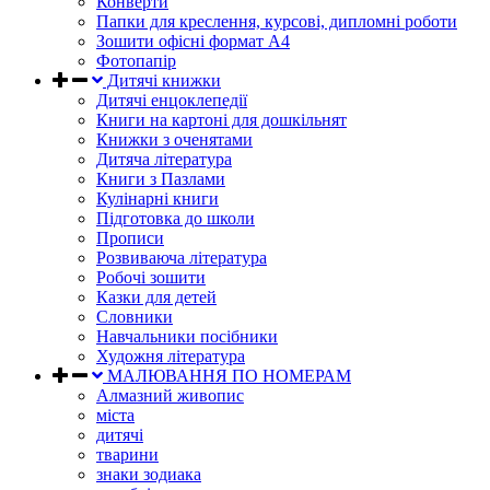
Конверти
Папки для креслення, курсові, дипломні роботи
Зошити офісні формат А4
Фотопапір
Дитячі книжки
Дитячі енцоклепедії
Книги на картоні для дошкільнят
Книжки з оченятами
Дитяча література
Книги з Пазлами
Кулінарні книги
Підготовка до школи
Прописи
Розвиваюча література
Робочі зошити
Казки для детей
Словники
Навчальники посібники
Художня література
МАЛЮВАННЯ ПО НОМЕРАМ
Алмазний живопис
міста
дитячі
тварини
знаки зодиака