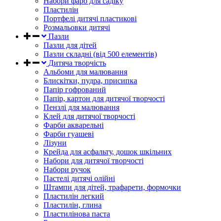
Набори фарб для садіку
Пластилін
Портфелі дитячі пластикові
Розмальовки дитячі
Пазли
Пазли для дітей
Пазли складні (від 500 елементів)
Дитяча творчість
Альбоми для малювання
Блискітки, пудра, присипка
Папір гофрований
Папір, картон для дитячої творчості
Пензлі для малювання
Клей для дитячої творчості
Фарби акварельні
Фарби гуашеві
Лізуни
Крейда для асфальту, дошок шкільних
Набори для дитячої творчості
Набори ручок
Пастелі дитячі олійні
Штампи для дітей, трафарети, формочки
Пластилін легкий
Пластилін, глина
Пластилінова паста