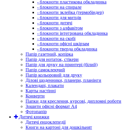
- блокноти пластикова обкладинка
- блокноти на спирале
- блокноти зклейка (термобіндер)
- блокноти для митців
- блокноти дитячі
- блокноти з алфавітом
- блокноти інтегрована обкладинка
- блокноти на скобі
- блокноти офісні шкірзам
- блокноти тверда обкладинка
Папір газетний, копірка
Папір для нотаток, стікери
Папір для друку на принтері (білий)
Папір самоклеючий
Папір кольоровий для друку
Ділові щоденники, планери, планінги
Календарі, плакати
Карты настінні
Конверти
Папки для креслення, курсові, дипломні роботи
Зошити офісні формат А4
Фотопапір
Дитячі книжки
Дитячі енцоклепедії
Книги на картоні для дошкільнят