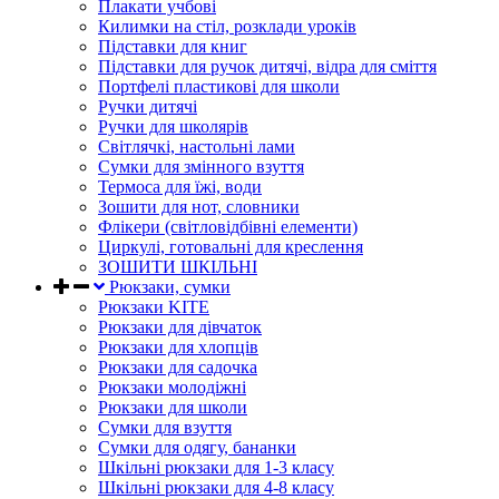
Плакати учбові
Килимки на стіл, розклади уроків
Підставки для книг
Підставки для ручок дитячі, відра для сміття
Портфелі пластикові для школи
Ручки дитячі
Ручки для школярів
Світлячкі, настольні лами
Сумки для змінного взуття
Термоса для їжі, води
Зошити для нот, словники
Флікери (світловідбівні елементи)
Циркулі, готовальні для креслення
ЗОШИТИ ШКІЛЬНІ
Рюкзаки, сумки
Рюкзаки KITE
Рюкзаки для дівчаток
Рюкзаки для хлопців
Рюкзаки для садочка
Рюкзаки молодіжні
Рюкзаки для школи
Сумки для взуття
Сумки для одягу, бананки
Шкільні рюкзаки для 1-3 класу
Шкільні рюкзаки для 4-8 класу