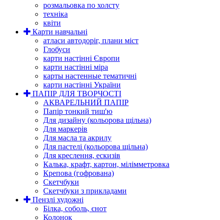
розмальовка по холсту
техніка
квіти
Карти навчальні
атласи автодоріг, плани міст
Глобуси
карти настінні Європи
карти настінні міра
карты настенные тематичні
карти настінні України
ПАПІР ДЛЯ ТВОРЧОСТІ
АКВАРЕЛЬНИЙ ПАПІР
Папір тонкий тиш'ю
Для дизайну (кольорова щільна)
Для маркерів
Для масла та акрилу
Для пастелі (кольорова щільна)
Для креслення, ескизів
Калька, крафт, картон, мілімметровка
Крепова (гофрована)
Скетчбуки
Скетчбуки з прикладами
Пензлі художні
Білка, соболь, єнот
Колонок