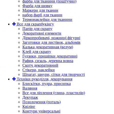
фарба для тканини (поштучно)
Фарба для шовку
Маркери для тканин
набор фарб для тканин
Термонаклейки для тканини
Все для скрапбукінгу
Папір для скрапу
Декоративні елементи
Діркопробивачі, ножниці фігурні
Заготовки для листівок, альбомів
Калька декоративная (велум)
Клей для скрапу
Ґудзики, прищіпки декоративні
Рафия, сизаль, деревна вовна
Скотч декоративний
Стікери, наклейки
Шпагат, шнури, сітки для творчості
Техніки рукоділля, декорування
Блискітки, пудра, присипка
Валяння
Все для ліплення (глина, пластилін)
Декупаж
Позолочення (поталь)
Квілінг
Контури універсальні