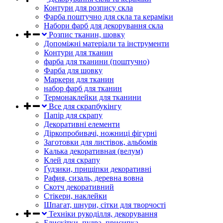
Контури для розпису скла
Фарба поштучно для скла та кераміки
Набори фарб для декорування скла
Розпис тканин, шовку
Допоміжні матеріали та інструменти
Контури для тканин
фарба для тканини (поштучно)
Фарба для шовку
Маркери для тканин
набор фарб для тканин
Термонаклейки для тканини
Все для скрапбукінгу
Папір для скрапу
Декоративні елементи
Діркопробивачі, ножниці фігурні
Заготовки для листівок, альбомів
Калька декоративная (велум)
Клей для скрапу
Ґудзики, прищіпки декоративні
Рафия, сизаль, деревна вовна
Скотч декоративний
Стікери, наклейки
Шпагат, шнури, сітки для творчості
Техніки рукоділля, декорування
Блискітки, пудра, присипка