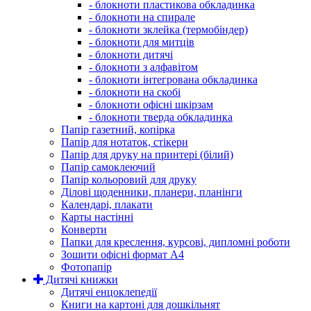
- блокноти пластикова обкладинка
- блокноти на спирале
- блокноти зклейка (термобіндер)
- блокноти для митців
- блокноти дитячі
- блокноти з алфавітом
- блокноти інтегрована обкладинка
- блокноти на скобі
- блокноти офісні шкірзам
- блокноти тверда обкладинка
Папір газетний, копірка
Папір для нотаток, стікери
Папір для друку на принтері (білий)
Папір самоклеючий
Папір кольоровий для друку
Ділові щоденники, планери, планінги
Календарі, плакати
Карты настінні
Конверти
Папки для креслення, курсові, дипломні роботи
Зошити офісні формат А4
Фотопапір
Дитячі книжки
Дитячі енцоклепедії
Книги на картоні для дошкільнят