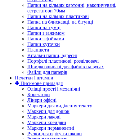
Папки на кільцях картонні, накопичувачі,
сегрегатори 70мм
Папки на кільцях пластикові
Папка на блискавці, на бігунці
Папки на гумці
Папки з зажимом
Папки з файлами
Папки куточки
Планшети
Вітальні папки, адресні
Портфелі пластикові, розділювачі
Швидкозшивачі для файлів на вусах
Файли для паперів
Печатки і штампи
Письмове приладдя
Олівці прості і механічні
Коректори
Лінери офісні
Маркери для виділення тексту
Маркери для дошок
Маркери лакові
Маркери крейдяні
Маркери перманентні
Ручки для офісу та школи