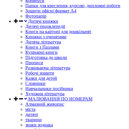
Конверти
Папки для креслення, курсові, дипломні роботи
Зошити офісні формат А4
Фотопапір
Дитячі книжки
Дитячі енцоклепедії
Книги на картоні для дошкільнят
Книжки з оченятами
Дитяча література
Книги з Пазлами
Кулінарні книги
Підготовка до школи
Прописи
Розвиваюча література
Робочі зошити
Казки для детей
Словники
Навчальники посібники
Художня література
МАЛЮВАННЯ ПО НОМЕРАМ
Алмазний живопис
міста
дитячі
тварини
знаки зодиака