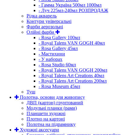
- Гамма Україна 500мл 1000мл
- Луч 225мл-240мл РОЗПРОДАЖ
Рідка акварель
Контури універсальні
Фарби аерозольні
Олійні фарби
- Rosa Gallery 100мл
- Royal Talens VAN GOGH 40мл
- Rosa Gallery 45мл
- Мастихини
- У наборах
- Rosa Studio 60мл
- Royal Talens VAN GOGH 200мл
- Royal Talens Art Creations 40мл
- Royal Talens Art Creations 200мл
- Rosa Museum 45мл
Туш
Полотна, основи для живопису
ДВП (картон) грунтований
Модульні планки (рами)
Планшети художні
Плотно на картоні
Полотна на підрамнику
Художні аксесуари