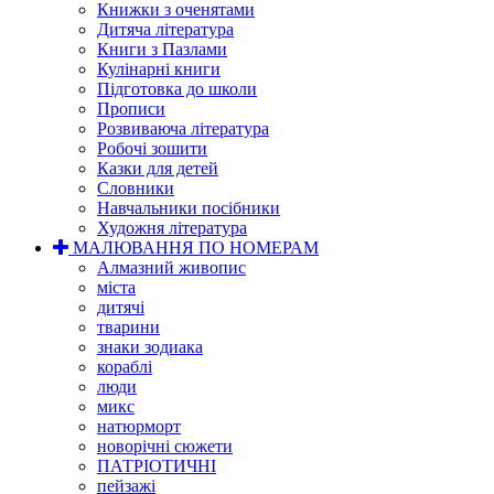
Книжки з оченятами
Дитяча література
Книги з Пазлами
Кулінарні книги
Підготовка до школи
Прописи
Розвиваюча література
Робочі зошити
Казки для детей
Словники
Навчальники посібники
Художня література
МАЛЮВАННЯ ПО НОМЕРАМ
Алмазний живопис
міста
дитячі
тварини
знаки зодиака
кораблі
люди
микс
натюрморт
новорічні сюжети
ПАТРІОТИЧНІ
пейзажі