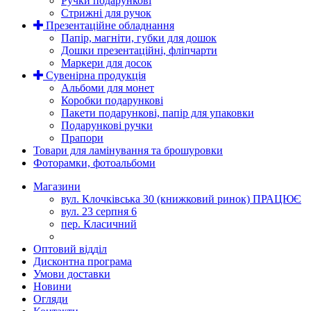
Ручки подарункові
Стрижні для ручок
Презентаційне обладнання
Папір, магніти, губки для дошок
Дошки презентаційні, фліпчарти
Маркери для досок
Сувенірна продукція
Альбоми для монет
Коробки подарункові
Пакети подарункові, папір для упаковки
Подарункові ручки
Прапори
Товари для ламінування та брошуровки
Фоторамки, фотоальбоми
Магазини
вул. Клочківська 30 (книжковий ринок) ПРАЦЮЄ
вул. 23 серпня 6
пер. Класичний
Оптовий відділ
Дисконтна програма
Умови доставки
Новини
Огляди