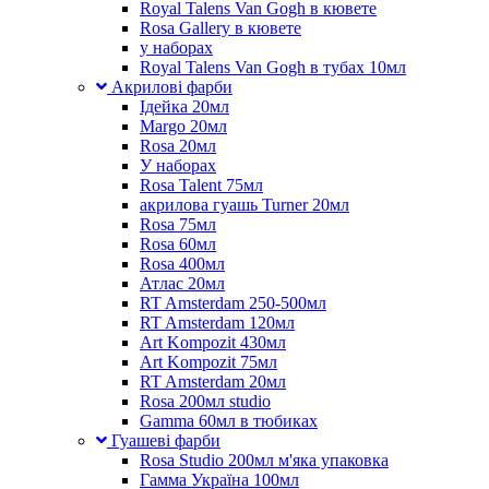
Royal Talens Van Gogh в кювете
Rosa Gallery в кювете
у наборах
Royal Talens Van Gogh в тубах 10мл
Акрилові фарби
Ідейка 20мл
Margo 20мл
Rosa 20мл
У наборах
Rosa Talent 75мл
акрилова гуашь Turner 20мл
Rosa 75мл
Rosa 60мл
Rosa 400мл
Атлас 20мл
RT Amsterdam 250-500мл
RT Amsterdam 120мл
Art Kompozit 430мл
Art Kompozit 75мл
RT Amsterdam 20мл
Rosa 200мл studio
Gamma 60мл в тюбиках
Гуашеві фарби
Rosa Studio 200мл м'яка упаковка
Гамма Україна 100мл