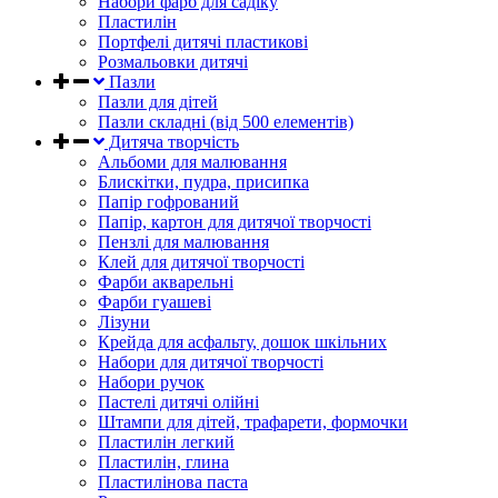
Набори фарб для садіку
Пластилін
Портфелі дитячі пластикові
Розмальовки дитячі
Пазли
Пазли для дітей
Пазли складні (від 500 елементів)
Дитяча творчість
Альбоми для малювання
Блискітки, пудра, присипка
Папір гофрований
Папір, картон для дитячої творчості
Пензлі для малювання
Клей для дитячої творчості
Фарби акварельні
Фарби гуашеві
Лізуни
Крейда для асфальту, дошок шкільних
Набори для дитячої творчості
Набори ручок
Пастелі дитячі олійні
Штампи для дітей, трафарети, формочки
Пластилін легкий
Пластилін, глина
Пластилінова паста