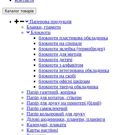
Контакти
Каталог товарів
Паперова продукція
Бланки, грамоти
Блокноти
блокноти пластикова обкладинка
блокноти на спирале
блокноти зклейка (термобіндер)
блокноти для митців
блокноти дитячі
блокноти з алфавітом
блокноти інтегрована обкладинка
блокноти на скобі
блокноти офісні шкірзам
блокноти тверда обкладинка
Папір газетний, копірка
Папір для нотаток, стікери
Папір для друку на принтері (білий)
Папір самоклеючий
Папір кольоровий для друку
Ділові щоденники, планери, планінги
Календарі, плакати
Карты настінні