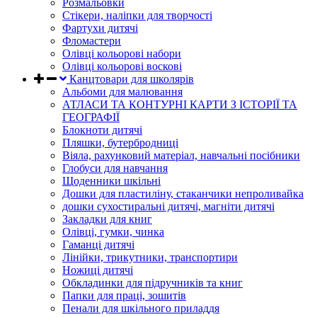
Розмальовки
Стікери, наліпки для творчості
Фартухи дитячі
Фломастери
Олівці кольорові набори
Олівці кольорові воскові
Канцтовари для школярів
Альбоми для малювання
АТЛАСИ ТА КОНТУРНІ КАРТИ З ІСТОРІЇ ТА
ГЕОГРАФІЇ
Блокноти дитячі
Пляшки, бутербродниці
Віяла, рахунковий матеріал, навчальні посібники
Глобуси для навчання
Щоденники шкільні
Дошки для пластиліну, стаканчики непроливайка
дошки сухостиральні дитячі, магніти дитячі
Закладки для книг
Олівці, гумки, чинка
Гаманці дитячі
Лінійки, трикутники, транспортири
Ножиці дитячі
Обкладинки для підручників та книг
Папки для праці, зошитів
Пенали для шкільного приладдя