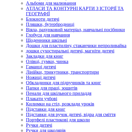
Альбоми для малювання
АТЛАСИ ТА КОНТУРНІ КАРТИ З ІСТОРІЇ ТА
ГЕОГРАФІЇ
Блокноти дитячі
Пляшки, бутербродниці
Віяла, рахунковий матеріал, навчальні посібники
Глобуси для навчання
Щоденники шкільні
Дошки для пластиліну, стаканчики непроливайка
дошки сухостиральні дитячі, магніти дитячі
Закладки для книг
Олівці, гумки, чинка
Гаманці дитячі
Лінійки, трикутники, транспортири
Ножиці дитячі
Обкладинки для підручників та книг
Папки для праці, зошитів
Пенали для шкільного приладдя
Плакати учбові
Килимки на стіл, розклади уроків
Підставки для книг
Підставки для ручок дитячі, відра для сміття
Портфелі пластикові для школи
Ручки дитячі
Ручки для школярів