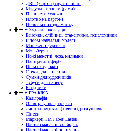
ДВП (картон) грунтований
Модульні планки (рами)
Планшети художні
Плотно на картоні
Полотна на підрамнику
Художні аксесуари
Баночки, олійниці, стаканчики, пензлемийки
Гіпсові навчальні моделі
Манекени дерев'яні
Мольберти
Ножі макетні, леза, килимки
Палітри для фарб
Пенали художні
Стеки для ліплення
Сумки для художників
Тубуси для паперу
Етюдники
ГРАФІКА
Каліграфія
Олівці, вугілля, гріфелі
Ластики художні (клячки), розтушовка
Лінери
Маркери TM Faber Castell
Пастелі масляні в наборах
Пастелі масляні поштучно