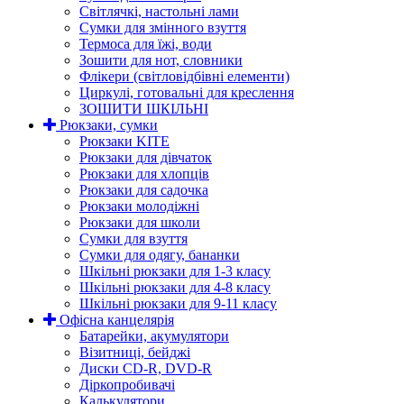
Світлячкі, настольні лами
Сумки для змінного взуття
Термоса для їжі, води
Зошити для нот, словники
Флікери (світловідбівні елементи)
Циркулі, готовальні для креслення
ЗОШИТИ ШКІЛЬНІ
Рюкзаки, сумки
Рюкзаки KITE
Рюкзаки для дівчаток
Рюкзаки для хлопців
Рюкзаки для садочка
Рюкзаки молодіжні
Рюкзаки для школи
Сумки для взуття
Сумки для одягу, бананки
Шкільні рюкзаки для 1-3 класу
Шкільні рюкзаки для 4-8 класу
Шкільні рюкзаки для 9-11 класу
Офісна канцелярія
Батарейки, акумулятори
Візитниці, бейджі
Диски CD-R, DVD-R
Діркопробивачі
Калькулятори