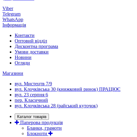
Viber
Telegram
WhatsApp
Інформація
Контакти
Оптовий відділ
Дисконтна програма
Умови доставки
Новини
Огляди
Магазини
вул. Мистецтв 7/9
вул. Клочківська 30 (книжковий ринок) ПРАЦЮЄ
вул. 23 серпня 6
пер. Класичний
вул. Клочківська 28 (райський куточок)
Каталог товарів
Паперова продукція
Бланки, грамоти
Блокноти