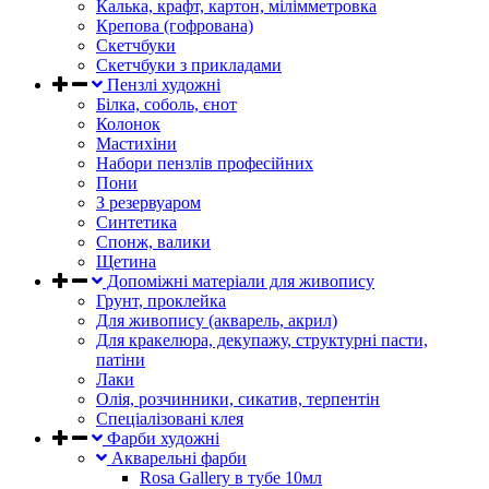
Калька, крафт, картон, мілімметровка
Крепова (гофрована)
Скетчбуки
Скетчбуки з прикладами
Пензлі художні
Білка, соболь, єнот
Колонок
Мастихіни
Набори пензлів професійних
Пони
З резервуаром
Синтетика
Спонж, валики
Щетина
Допоміжні матеріали для живопису
Грунт, проклейка
Для живопису (акварель, акрил)
Для кракелюра, декупажу, структурні пасти,
патіни
Лаки
Олія, розчинники, сикатив, терпентін
Спеціалізовані клея
Фарби художні
Акварельні фарби
Rosa Gallery в тубе 10мл