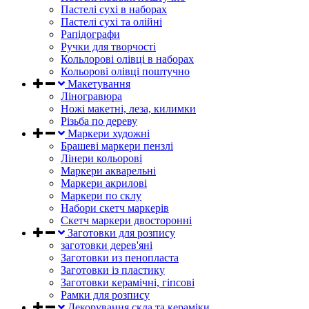
Пастелі сухі в наборах
Пастелі сухі та олійні
Рапідографи
Ручки для творчості
Кольлорові олівці в наборах
Кольорові олівці поштучно
Макетування
Ліногравюра
Ножі макетні, леза, килимки
Різьба по дереву
Маркери художні
Брашеві маркери пензлі
Лінери кольорові
Маркери акварельні
Маркери акрилові
Маркери по склу
Набори скетч маркерів
Скетч маркери двосторонні
Заготовки для розпису
заготовки дерев'яні
Заготовки из пенопласта
Заготовки із пластику
Заготовки керамічні, гіпсові
Рамки для розпису
Декорування скла та кераміки