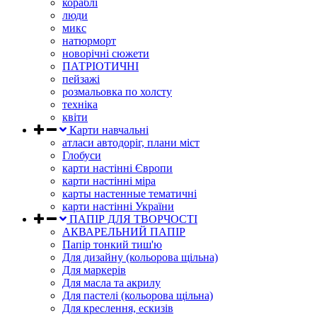
кораблі
люди
микс
натюрморт
новорічні сюжети
ПАТРІОТИЧНІ
пейзажі
розмальовка по холсту
техніка
квіти
Карти навчальні
атласи автодоріг, плани міст
Глобуси
карти настінні Європи
карти настінні міра
карты настенные тематичні
карти настінні України
ПАПІР ДЛЯ ТВОРЧОСТІ
АКВАРЕЛЬНИЙ ПАПІР
Папір тонкий тиш'ю
Для дизайну (кольорова щільна)
Для маркерів
Для масла та акрилу
Для пастелі (кольорова щільна)
Для креслення, ескизів