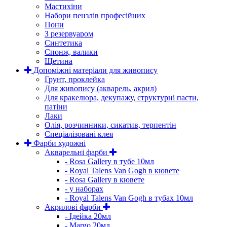
Мастихіни
Набори пензлів професійних
Пони
З резервуаром
Синтетика
Спонж, валики
Щетина
Допоміжні матеріали для живопису
Грунт, проклейка
Для живопису (акварель, акрил)
Для кракелюра, декупажу, структурні пасти,
патіни
Лаки
Олія, розчинники, сикатив, терпентін
Спеціалізовані клея
Фарби художні
Акварельні фарби
- Rosa Gallery в тубе 10мл
- Royal Talens Van Gogh в кювете
- Rosa Gallery в кювете
- у наборах
- Royal Talens Van Gogh в тубах 10мл
Акрилові фарби
- Ідейка 20мл
- Margo 20мл