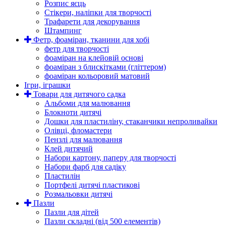
Розпис яєць
Стікери, наліпки для творчості
Трафарети для декорування
Штампинг
Фетр, фоаміран, тканини для хобі
фетр для творчості
фоаміран на клейовій основі
фоаміран з блискітками (гліттером)
фоаміран кольоровий матовий
Ігри, іграшки
Товари для дитячого садка
Альбоми для малювання
Блокноти дитячі
Дошки для пластиліну, стаканчики непроливайки
Олівці, фломастери
Пензлі для малювання
Клей дитячий
Набори картону, паперу для творчості
Набори фарб для садіку
Пластилін
Портфелі дитячі пластикові
Розмальовки дитячі
Пазли
Пазли для дітей
Пазли складні (від 500 елементів)