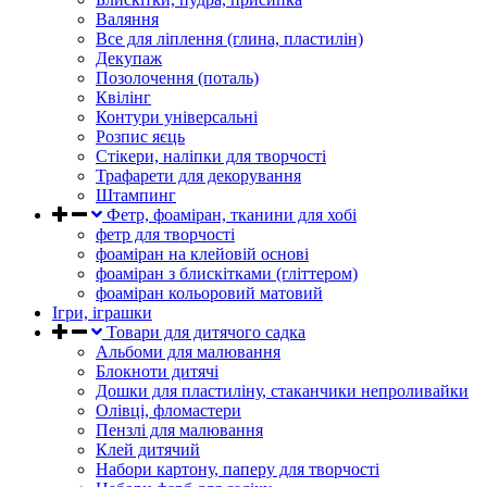
Валяння
Все для ліплення (глина, пластилін)
Декупаж
Позолочення (поталь)
Квілінг
Контури універсальні
Розпис яєць
Стікери, наліпки для творчості
Трафарети для декорування
Штампинг
Фетр, фоаміран, тканини для хобі
фетр для творчості
фоаміран на клейовій основі
фоаміран з блискітками (гліттером)
фоаміран кольоровий матовий
Ігри, іграшки
Товари для дитячого садка
Альбоми для малювання
Блокноти дитячі
Дошки для пластиліну, стаканчики непроливайки
Олівці, фломастери
Пензлі для малювання
Клей дитячий
Набори картону, паперу для творчості