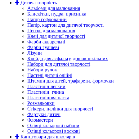
Дитяча творчість
Альбоми для малювання
Блискітки, пудра, присипка
Папір гофрований
Папір, картон для дитячої творчості
Пензлі для малювання
Клей для дитячої творчості
Фарби акварельні
Фарби гуашеві
Лізуни
Крейда для асфальту, дошок шкільних
Набори для дитячої творчості
Набори ручок
Пастелі дитячі олійні
Штампи для дітей, трафарети, формочки
Пластилін легкий
Пластилін, глина
Пластилінова паста
Розмальовки
Стікери, наліпки для творчості
Фартухи дитячі
Фломастери
Олівці кольорові набори
Олівці кольорові воскові
Канцтовари для школярів