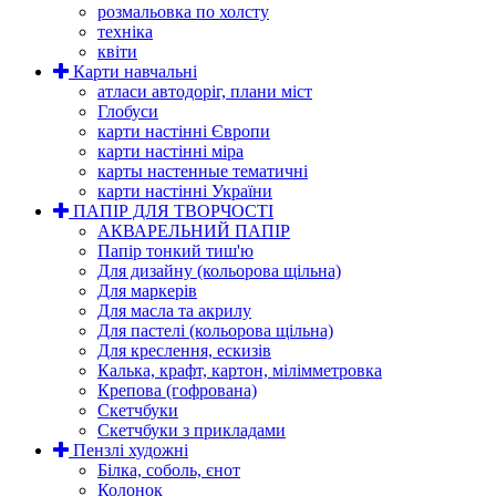
розмальовка по холсту
техніка
квіти
Карти навчальні
атласи автодоріг, плани міст
Глобуси
карти настінні Європи
карти настінні міра
карты настенные тематичні
карти настінні України
ПАПІР ДЛЯ ТВОРЧОСТІ
АКВАРЕЛЬНИЙ ПАПІР
Папір тонкий тиш'ю
Для дизайну (кольорова щільна)
Для маркерів
Для масла та акрилу
Для пастелі (кольорова щільна)
Для креслення, ескизів
Калька, крафт, картон, мілімметровка
Крепова (гофрована)
Скетчбуки
Скетчбуки з прикладами
Пензлі художні
Білка, соболь, єнот
Колонок