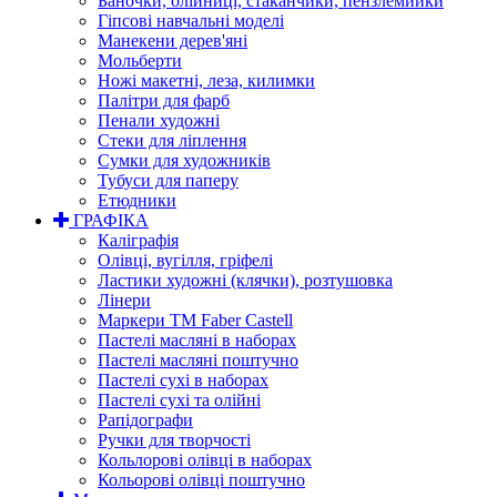
Баночки, олійниці, стаканчики, пензлемийки
Гіпсові навчальні моделі
Манекени дерев'яні
Мольберти
Ножі макетні, леза, килимки
Палітри для фарб
Пенали художні
Стеки для ліплення
Сумки для художників
Тубуси для паперу
Етюдники
ГРАФІКА
Каліграфія
Олівці, вугілля, гріфелі
Ластики художні (клячки), розтушовка
Лінери
Маркери TM Faber Castell
Пастелі масляні в наборах
Пастелі масляні поштучно
Пастелі сухі в наборах
Пастелі сухі та олійні
Рапідографи
Ручки для творчості
Кольлорові олівці в наборах
Кольорові олівці поштучно