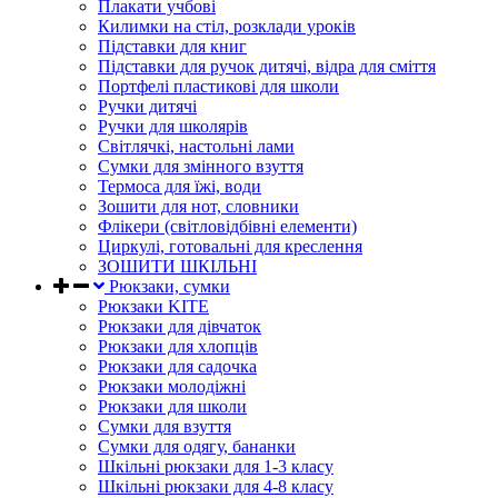
Плакати учбові
Килимки на стіл, розклади уроків
Підставки для книг
Підставки для ручок дитячі, відра для сміття
Портфелі пластикові для школи
Ручки дитячі
Ручки для школярів
Світлячкі, настольні лами
Сумки для змінного взуття
Термоса для їжі, води
Зошити для нот, словники
Флікери (світловідбівні елементи)
Циркулі, готовальні для креслення
ЗОШИТИ ШКІЛЬНІ
Рюкзаки, сумки
Рюкзаки KITE
Рюкзаки для дівчаток
Рюкзаки для хлопців
Рюкзаки для садочка
Рюкзаки молодіжні
Рюкзаки для школи
Сумки для взуття
Сумки для одягу, бананки
Шкільні рюкзаки для 1-3 класу
Шкільні рюкзаки для 4-8 класу