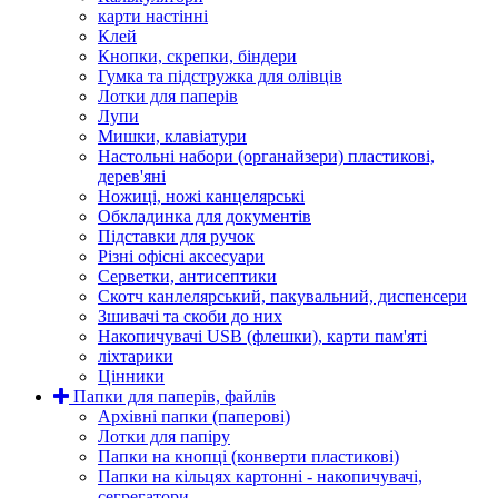
карти настінні
Клей
Кнопки, скрепки, біндери
Гумка та підстружка для олівців
Лотки для паперів
Лупи
Мишки, клавіатури
Настольні набори (органайзери) пластикові,
дерев'яні
Ножиці, ножі канцелярські
Обкладинка для документів
Підставки для ручок
Різні офісні аксесуари
Серветки, антисептики
Скотч канлелярський, пакувальний, диспенсери
Зшивачі та скоби до них
Накопичувачі USB (флешки), карти пам'яті
ліхтарики
Цінники
Папки для паперів, файлів
Архівні папки (паперові)
Лотки для папіру
Папки на кнопці (конверти пластикові)
Папки на кільцях картонні - накопичувачі,
сегрегатори