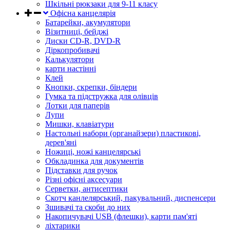
Шкільні рюкзаки для 9-11 класу
Офісна канцелярія
Батарейки, акумулятори
Візитниці, бейджі
Диски CD-R, DVD-R
Діркопробивачі
Калькулятори
карти настінні
Клей
Кнопки, скрепки, біндери
Гумка та підстружка для олівців
Лотки для паперів
Лупи
Мишки, клавіатури
Настольні набори (органайзери) пластикові,
дерев'яні
Ножиці, ножі канцелярські
Обкладинка для документів
Підставки для ручок
Різні офісні аксесуари
Серветки, антисептики
Скотч канлелярський, пакувальний, диспенсери
Зшивачі та скоби до них
Накопичувачі USB (флешки), карти пам'яті
ліхтарики