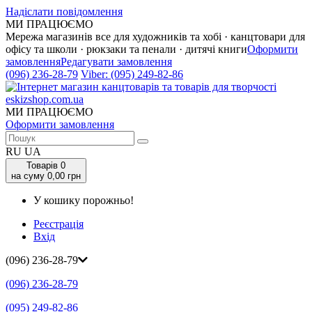
Надіслати повідомлення
МИ ПРАЦЮЄМО
Мережа магазинів все для художників та хобі · канцтовари для
офісу та школи · рюкзаки та пенали · дитячі книги
Оформити
замовлення
Редагувати замовлення
(096) 236-28-79
Viber:
(095) 249-82-86
МИ ПРАЦЮЄМО
Оформити замовлення
RU
UA
Товарів
0
на суму 0,00 грн
У кошику порожньо!
Реєстрація
Вхід
(096) 236-28-79
(096) 236-28-79
(095) 249-82-86