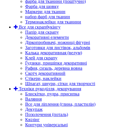
фарба для тканини (поштучно)
Фарба для шовку
Маркери для тканин
набор фарб для тканин
Термонаклейки для тканини
Все для скрапбукінгу
Папір для скрапу
Декоративні елементи
Діркопробивачі, ножниці фігурні
Заготовки для листівок, альбомів
Калька декоративная (велум)
Клей для скрапу
Ґудзики, прищіпки декоративні
Рафия, сизаль, деревна вовна
Скотч декоративний
Стікери, наклейки
Шпагат, шнури, сітки для творчості
Техніки рукоділля, декорування
Блискітки, пудра, присипка
Валяння
Все для ліплення (глина, пластилін)
Декупаж
Позолочення (поталь)
Квілінг
Контури універсальні