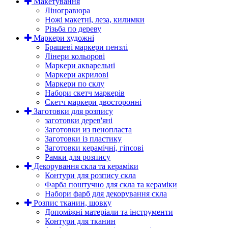
Макетування
Ліногравюра
Ножі макетні, леза, килимки
Різьба по дереву
Маркери художні
Брашеві маркери пензлі
Лінери кольорові
Маркери акварельні
Маркери акрилові
Маркери по склу
Набори скетч маркерів
Скетч маркери двосторонні
Заготовки для розпису
заготовки дерев'яні
Заготовки из пенопласта
Заготовки із пластику
Заготовки керамічні, гіпсові
Рамки для розпису
Декорування скла та кераміки
Контури для розпису скла
Фарба поштучно для скла та кераміки
Набори фарб для декорування скла
Розпис тканин, шовку
Допоміжні матеріали та інструменти
Контури для тканин