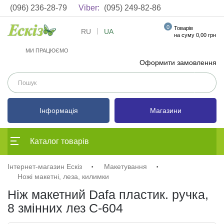
(096) 236-28-79
Viber:
(095) 249-82-86
0
Товарів
RU
UA
на суму 0,00 грн
МИ ПРАЦЮЄМО
Оформити замовлення
Інформація
Магазини
Каталог товарів
Інтернет-магазин Ескіз
Макетування
Ножі макетні, леза, килимки
Ніж макетний Dafa пластик. ручка,
8 змінних лез C-604