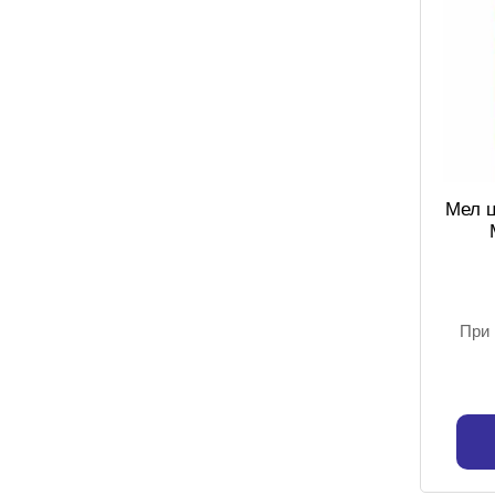
Мел ц
При 