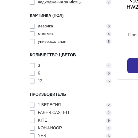
Кре
надходження за місяць
7
HW24
КАРТИНКА (ПОЛ)
девочка
6
мальчик
4
При 
универсальная
5
КОЛИЧЕСТВО ЦВЕТОВ
3
4
6
6
12
5
ПРОИЗВОДИТЕЛЬ
1 ВЕРЕСНЯ
2
FABER-CASTELL
2
KITE
9
KOH-I-NOOR
1
YES
6