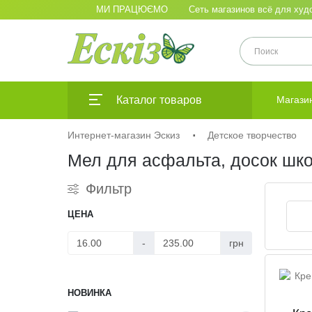
МИ ПРАЦЮЄМО
Сеть магазинов всё для худо
Каталог товаров
Магази
Интернет-магазин Эскиз
Детское творчество
Мел для асфальта, досок шк
Фильтр
ЦЕНА
-
грн
НОВИНКА