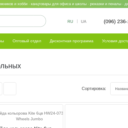
жников и хобби · канцтовары для офиса и школы · рюказки и пеналы · д
(096) 236
RU
UA
ны
Оптовый отдел
Дисконтная программа
Условия дост
ольных
Сортировка: