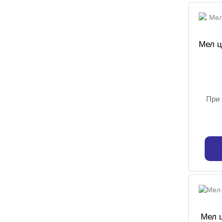
Мел ц
При 
Мел 