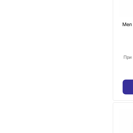
Мел 
При 