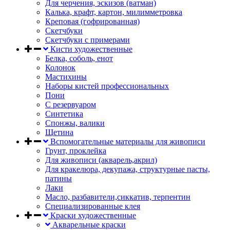
Для черчения, эскизов (ватман)
Калька, крафт, картон, милимметровка
Креповая (гофрированная)
Скетчбуки
Скетчбуки с примерами
Кисти художественные
Белка, соболь, енот
Колонок
Мастихины
Наборы кистей профессиональных
Пони
С резервуаром
Синтетика
Спонжы, валики
Щетина
Вспомогательные материалы для живописи
Грунт, проклейка
Для живописи (акварель,акрил)
Для кракелюра, декупажа, структурные пасты,
патины
Лаки
Масло, разбавители,сиккатив, терпентин
Специализированные клея
Краски художественные
Акварельные краски