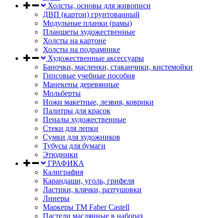
Холсты, основы для живописи
ДВП (картон) грунтованный
Модульные планки (рамы)
Планшеты художественные
Холсты на картоне
Холсты на подрамнике
Художественные аксессуары
Баночки, масленки, стаканчики, кистемойки
Гипсовые учебные пособия
Манекены деревянные
Мольберты
Ножи макетные, лезвия, коврики
Палитры для красок
Пеналы художественные
Стеки для лепки
Сумки для художников
Тубусы для бумаги
Этюдники
ГРАФИКА
Калиграфия
Карандаши, уголь, грифеля
Ластики, клячки, разтушовки
Линеры
Маркеры TM Faber Castell
Пастели маслянные в наборах