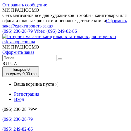
Отправить сообщение
МИ ПРАЦЮЄМО
Сеть магазинов всё для художников и хобби · канцтовары для
офиса и школы · рюказки и пеналы · детские книги
Оформить
заказ
Редактировать заказ
(096) 236-28-79
Viber:
(095) 249-82-86
МИ ПРАЦЮЄМО
Оформить заказ
RU
UA
Товаров
0
на сумму 0,00 грн
Ваша корзина пуста :(
Регистрация
Вход
(096) 236-28-79
(096) 236-28-79
(095) 249-82-86