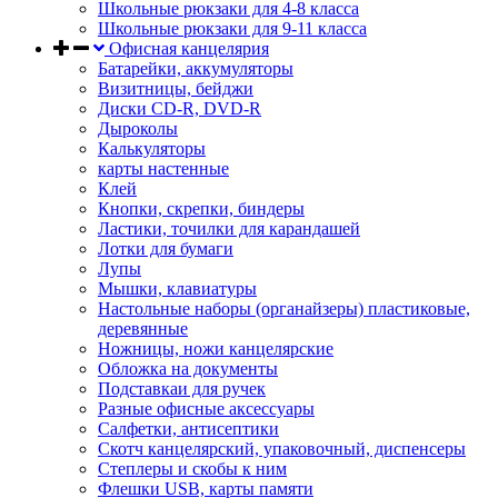
Школьные рюкзаки для 4-8 класса
Школьные рюкзаки для 9-11 класса
Офисная канцелярия
Батарейки, аккумуляторы
Визитницы, бейджи
Диски CD-R, DVD-R
Дыроколы
Калькуляторы
карты настенные
Клей
Кнопки, скрепки, биндеры
Ластики, точилки для карандашей
Лотки для бумаги
Лупы
Мышки, клавиатуры
Настольные наборы (органайзеры) пластиковые,
деревянные
Ножницы, ножи канцелярские
Обложка на документы
Подставкаи для ручек
Разные офисные аксессуары
Салфетки, антисептики
Скотч канцелярский, упаковочный, диспенсеры
Степлеры и скобы к ним
Флешки USB, карты памяти