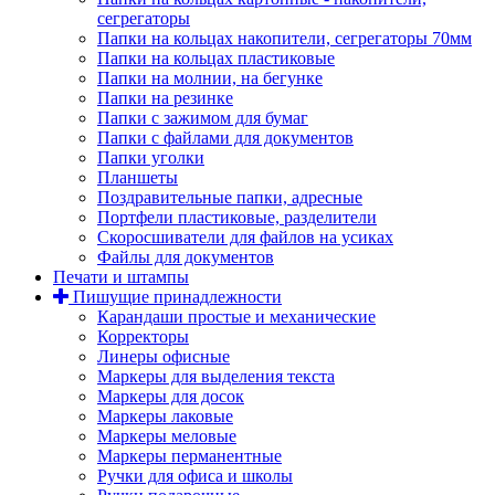
сегрегаторы
Папки на кольцах накопители, сегрегаторы 70мм
Папки на кольцах пластиковые
Папки на молнии, на бегунке
Папки на резинке
Папки с зажимом для бумаг
Папки с файлами для документов
Папки уголки
Планшеты
Поздравительные папки, адресные
Портфели пластиковые, разделители
Скоросшиватели для файлов на усиках
Файлы для документов
Печати и штампы
Пишущие принадлежности
Карандаши простые и механические
Корректоры
Линеры офисные
Маркеры для выделения текста
Маркеры для досок
Маркеры лаковые
Маркеры меловые
Маркеры перманентные
Ручки для офиса и школы