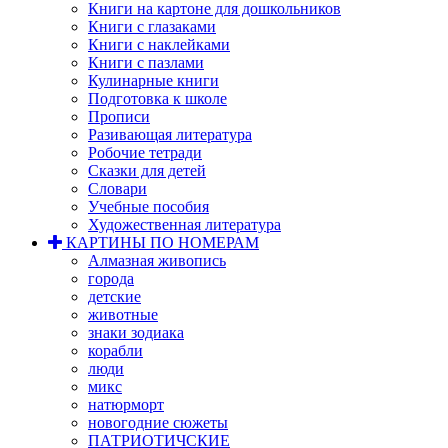
Книги на картоне для дошкольников
Книги с глазаками
Книги с наклейками
Книги с пазлами
Кулинарные книги
Подготовка к школе
Прописи
Разивающая литература
Робочие тетради
Сказки для детей
Словари
Учебные пособия
Художественная литература
КАРТИНЫ ПО НОМЕРАМ
Алмазная живопись
города
детские
животные
знаки зодиака
корабли
люди
микс
натюрморт
новогодние сюжеты
ПАТРИОТИЧСКИЕ