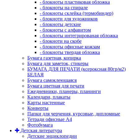
- блокноты пластиковая обложка
- блокноты на спирале
- блокноты склейка (термобиндер)
- блокноти для художников
- блокноты детские
- блокноты с алфавитом
- блокноты интегрированая обложка
- блокноти на скобе
- блокноты офисные кожзам
- блокноты твердая обложка
Бумага газетная, копирка
Бумага для заметок, стикеры
БУМАГА ДЛЯ ПЕЧАТИ (ксероксная 80гр/м2)
БЕЛАЯ
Бумага самоклеющаяся
Бумага цветная для печати
Ежедневники, планеры, планинги
Календари, плакаты
Карты настенные
Конверты
Папки для черчения, курсовые, дипломные
Тетради офисные А4
Фотобумага
Детская литература
Детские энциклопедии