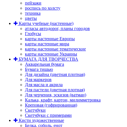
пейзажи
роспись по холсту
техника
цветы
Карты учебные (настенные)
атласы автодорог, планы городов
Глобусы
карты настенные Европы
карты настенные мира
карты настенные тематические
карты настенные Украины
БУМАГА ДЛЯ ТВОРЧЕСТВА
Акварельная бумага
Бумага тишью
Для дизайна (цветная плотная)
Для маркеров
Для масла и акрила
Для пастели (цветная плотная)
Для черчения, эскизов (ватман)
Калька, крафт, картон, милимметровка
Креповая (гофрированная)
Скетчбуки
Скетчбуки с примерами
Кисти художественные
Белка, соболь, енот