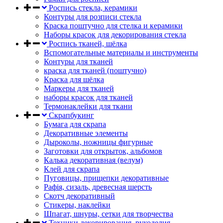
Роспись стекла, керамики
Контуры для розписи стекла
Краска поштучно для стелка и керамики
Наборы красок для декорирования стекла
Роспись тканей, шёлка
Вспомогательные материалы и инструменты
Контуры для тканей
краска для тканей (поштучно)
Краска для шёлка
Маркеры для тканей
наборы красок для тканей
Термонаклейки для ткани
Скрапбукинг
Бумага для скрапа
Декоративные элементы
Дыроколы, ножницы фигурные
Заготовки для открыток, альбомов
Калька декоративная (велум)
Клей для скрапа
Пуговицы, прищепки декоративные
Рафія, сизаль, древесная шерсть
Скотч декоративный
Стикеры, наклейки
Шпагат, шнуры, сетки для творчества
Техники декорирования, рукоделия