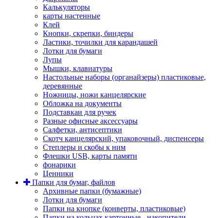
Калькуляторы
карты настенные
Клей
Кнопки, скрепки, биндеры
Ластики, точилки для карандашей
Лотки для бумаги
Лупы
Мышки, клавиатуры
Настольные наборы (органайзеры) пластиковые,
деревянные
Ножницы, ножи канцелярские
Обложка на документы
Подставкаи для ручек
Разные офисные аксессуары
Салфетки, антисептики
Скотч канцелярский, упаковочный, диспенсеры
Степлеры и скобы к ним
Флешки USB, карты памяти
фонарики
Ценники
Папки для бумаг, файлов
Архивные папки (бумажные)
Лотки для бумаги
Папки на кнопке (конверты, пластиковые)
Папки на кольцах картонные - накопители,