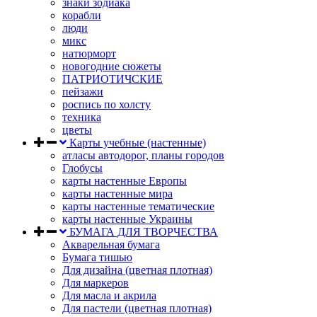
знаки зодиака
корабли
люди
микс
натюрморт
новогодние сюжеты
ПАТРИОТИЧСКИЕ
пейзажи
роспись по холсту
техника
цветы
Карты учебные (настенные)
атласы автодорог, планы городов
Глобусы
карты настенные Европы
карты настенные мира
карты настенные тематические
карты настенные Украины
БУМАГА ДЛЯ ТВОРЧЕСТВА
Акварельная бумага
Бумага тишью
Для дизайна (цветная плотная)
Для маркеров
Для масла и акрила
Для пастели (цветная плотная)