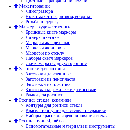
Цветные карандаши поштучно
Макетирование
Линогравюра
Ножи макетные, лезвия, коврики
Резьба по дереву
Маркеры художественные
Брашевые кисть маркеры
Линеры цветные
Маркеры акварельные
Маркеры акриловые
Маркеры по стеклу
Наборы скетч маркеров
Скетч маркеры двухсторонние
Заготовки для росписи
Заготовки деревянные
Заготовки из пенопласта
Заготовки из пластика
Заготовки керамические, гипсовые
Рамки для росписи
Роспись стекла, керамики
Контуры для розписи стекла
Краска поштучно для стелка и керамики
Наборы красок для декорирования стекла
Роспись тканей, шёлка
Вспомогательные материалы и инструменты