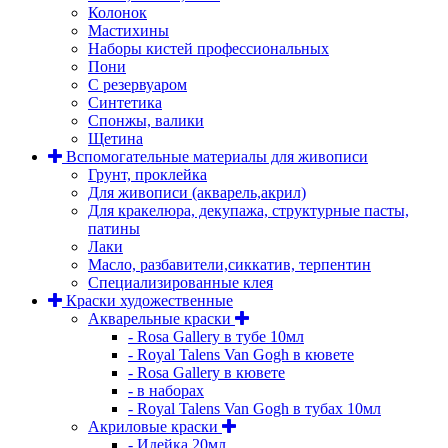
Колонок
Мастихины
Наборы кистей профессиональных
Пони
С резервуаром
Синтетика
Спонжы, валики
Щетина
Вспомогательные материалы для живописи
Грунт, проклейка
Для живописи (акварель,акрил)
Для кракелюра, декупажа, структурные пасты,
патины
Лаки
Масло, разбавители,сиккатив, терпентин
Специализированные клея
Краски художественные
Акварельные краски
- Rosa Gallery в тубе 10мл
- Royal Talens Van Gogh в кювете
- Rosa Gallery в кювете
- в наборах
- Royal Talens Van Gogh в тубах 10мл
Акриловые краски
- Идейка 20мл