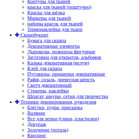
Контуры для тканей
краска для тканей (поштучно)
Краска для шёлка
Маркеры для тканей
наборы красок для тканей
Термонаклейки для ткани
Скрапбукинг
Бумага для скрапа
Декоративные элементы
Дыроколы, ножницы фигурные
Заготовки для открыток, альбомов
Калька декоративная (велум)
Клей для скрапа
Пуговицы, прищепки декоративные
Рафія, сизаль, древесная шерсть
Скотч декоративный
Стикеры, наклейки
Шпагат, шнуры, сетки для творчества
Техники декорирования, рукоделия
Блёстки, пудра, присыпка
Валяние
Все для лепки (глина, пластилин)
Декупаж
Золочение (поталь)
Квилинг