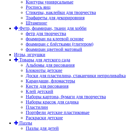
Контуры униврсальные
Роспись яиц
Стикеры, наклейки для творчества
Трафареты для декорировния
Штампинг
Фетр, фоамиран, ткани для хобби
фетр для творчества
фоамиран на клеевой основе
фоамиран с блёстками (глитером)
фоамиран цветной матовый
Игры, игрушки
Товары для детского сада
Альбомы для рисования
Блокноты детские
Доски для пластилина, стаканчики непроливайка
Карандаши, фломастеры
Кисти для рисования
Клей детский
Наборы картона, бумаги для творчества
Наборы красок для садика
Пластилин
Портфели детские пластиковые
Раскраски детские
Пазлы
Пазлы для детей