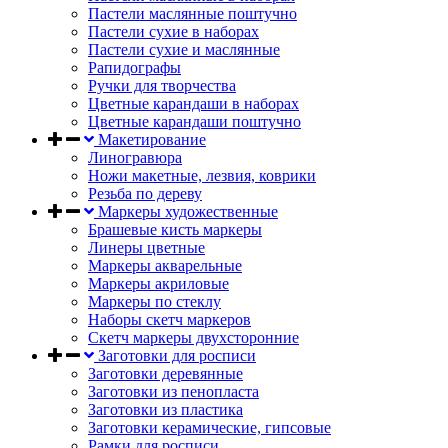
Пастели маслянные поштучно
Пастели сухие в наборах
Пастели сухие и маслянные
Рапидографы
Ручки для творчества
Цветные карандаши в наборах
Цветные карандаши поштучно
Макетирование
Линогравюра
Ножи макетные, лезвия, коврики
Резьба по дереву
Маркеры художественные
Брашевые кисть маркеры
Линеры цветные
Маркеры акварельные
Маркеры акриловые
Маркеры по стеклу
Наборы скетч маркеров
Скетч маркеры двухсторонние
Заготовки для росписи
Заготовки деревянные
Заготовки из пенопласта
Заготовки из пластика
Заготовки керамические, гипсовые
Рамки для росписи