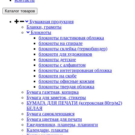
Контакты
Каталог товаров
Бумажная продукция
Бланки, грамоты
Блокноты
блокноты пластиковая обложка
блокноты на спирале
блокноты склейка (термобиндер)
блокноти для художников
блокноты детские
блокноты с алфавитом
блокноты интегрированая обложка
блокноти на скобе
блокноты офисные кожзам
блокноты твердая обложка
Бумага газетная, копирка
Бумага для заметок, стикеры
БУМАГА ДЛЯ ПЕЧАТИ (ксероксная 80гр/м2)
БЕЛАЯ
Бумага самоклеющаяся
Бумага цветная для печати
Ежедневники, планеры, планинги
Календари, плакаты