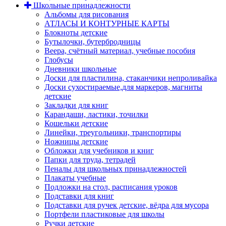
Школьные принадлежности
Альбомы для рисования
АТЛАСЫ И КОНТУРНЫЕ КАРТЫ
Блокноты детские
Бутылочки, бутербродницы
Веера, счётный материал, учебные пособия
Глобусы
Дневники школьные
Доски для пластилина, стаканчики непроливайка
Доски сухостираемые,для маркеров, магниты
детские
Закладки для книг
Карандаши, ластики, точилки
Кошельки детские
Линейки, треугольники, транспортиры
Ножницы детские
Обложки для учебников и книг
Папки для труда, тетрадей
Пеналы для школьных принадлежностей
Плакаты учебные
Подложки на стол, расписания уроков
Подставки для книг
Подставки для ручек детские, вёдра для мусора
Портфели пластиковые для школы
Ручки детские