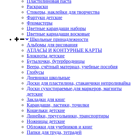
Пластилиновая паста
Раскраски
Стикеры, наклейки для творчества
Фартуки детские
Фломастеры
Цветные карандаши наборы
Цветные карнадаши восковые
Школьные принадлежности
Альбомы для рисования
АТЛАСЫ И КОНТУРНЫЕ КАРТЫ
Блокноты детские
Бутылочки, бутербродницы
Веера, счётный материал, учебные пособия
Глобусы
Дневники школьные
Доски для пластилина, стаканчики непроливайка
Доски сухостираемые,для маркеров, магниты
детские
Закладки для книг
Карандаши, ластики, точилки
Кошельки детские
Линейки, треугольники, транспортиры
Ножницы детские
Обложки для учебников и книг
Папки для труда, тетрадей