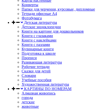
Карты настенные
Конверты
Папки для черчения, курсовые, дипломные
Тетради офисные А4
Фотобумага
Детская литература
Детские энциклопедии
Книги на картоне для дошкольников
Книги с глазаками
Книги с наклейками
Книги с пазлами
Кулинарные книги
Подготовка к школе
Прописи
Разивающая литература
Робочие тетради
Сказки для детей
Словари
Учебные пособия
Художественная литература
КАРТИНЫ ПО НОМЕРАМ
Алмазная живопись
города
детские
животные