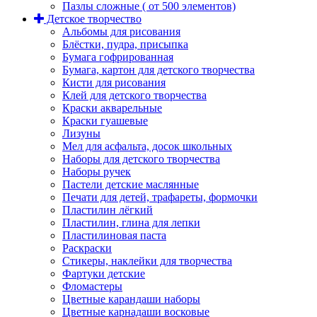
Пазлы сложные ( от 500 элементов)
Детское творчество
Альбомы для рисования
Блёстки, пудра, присыпка
Бумага гофрированная
Бумага, картон для детского творчества
Кисти для рисования
Клей для детского творчества
Краски акварельные
Краски гуашевые
Лизуны
Мел для асфальта, досок школьных
Наборы для детского творчества
Наборы ручек
Пастели детские маслянные
Печати для детей, трафареты, формочки
Пластилин лёгкий
Пластилин, глина для лепки
Пластилиновая паста
Раскраски
Стикеры, наклейки для творчества
Фартуки детские
Фломастеры
Цветные карандаши наборы
Цветные карнадаши восковые