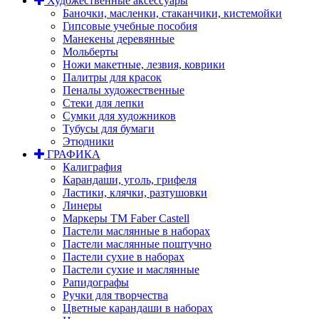
Художественные аксессуары
Баночки, масленки, стаканчики, кистемойки
Гипсовые учебные пособия
Манекены деревянные
Мольберты
Ножи макетные, лезвия, коврики
Палитры для красок
Пеналы художественные
Стеки для лепки
Сумки для художников
Тубусы для бумаги
Этюдники
ГРАФИКА
Калиграфия
Карандаши, уголь, грифеля
Ластики, клячки, разтушовки
Линеры
Маркеры TM Faber Castell
Пастели маслянные в наборах
Пастели маслянные поштучно
Пастели сухие в наборах
Пастели сухие и маслянные
Рапидографы
Ручки для творчества
Цветные карандаши в наборах