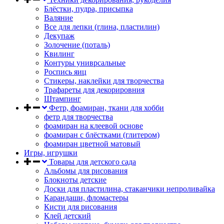
Блёстки, пудра, присыпка
Валяние
Все для лепки (глина, пластилин)
Декупаж
Золочение (поталь)
Квилинг
Контуры униврсальные
Роспись яиц
Стикеры, наклейки для творчества
Трафареты для декорировния
Штампинг
Фетр, фоамиран, ткани для хобби
фетр для творчества
фоамиран на клеевой основе
фоамиран с блёстками (глитером)
фоамиран цветной матовый
Игры, игрушки
Товары для детского сада
Альбомы для рисования
Блокноты детские
Доски для пластилина, стаканчики непроливайка
Карандаши, фломастеры
Кисти для рисования
Клей детский