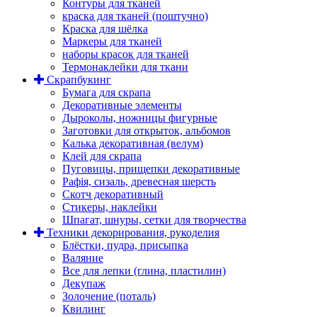
Контуры для тканей
краска для тканей (поштучно)
Краска для шёлка
Маркеры для тканей
наборы красок для тканей
Термонаклейки для ткани
Скрапбукинг
Бумага для скрапа
Декоративные элементы
Дыроколы, ножницы фигурные
Заготовки для открыток, альбомов
Калька декоративная (велум)
Клей для скрапа
Пуговицы, прищепки декоративные
Рафія, сизаль, древесная шерсть
Скотч декоративный
Стикеры, наклейки
Шпагат, шнуры, сетки для творчества
Техники декорирования, рукоделия
Блёстки, пудра, присыпка
Валяние
Все для лепки (глина, пластилин)
Декупаж
Золочение (поталь)
Квилинг