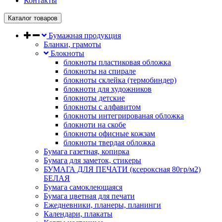
Контакты
Каталог товаров
Бумажная продукция
Бланки, грамоты
Блокноты
блокноты пластиковая обложка
блокноты на спирале
блокноты склейка (термобиндер)
блокноти для художников
блокноты детские
блокноты с алфавитом
блокноты интегрированая обложка
блокноти на скобе
блокноты офисные кожзам
блокноты твердая обложка
Бумага газетная, копирка
Бумага для заметок, стикеры
БУМАГА ДЛЯ ПЕЧАТИ (ксероксная 80гр/м2)
БЕЛАЯ
Бумага самоклеющаяся
Бумага цветная для печати
Ежедневники, планеры, планинги
Календари, плакаты