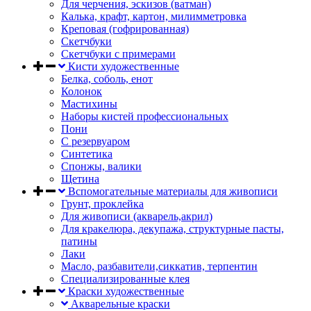
Для черчения, эскизов (ватман)
Калька, крафт, картон, милимметровка
Креповая (гофрированная)
Скетчбуки
Скетчбуки с примерами
Кисти художественные
Белка, соболь, енот
Колонок
Мастихины
Наборы кистей профессиональных
Пони
С резервуаром
Синтетика
Спонжы, валики
Щетина
Вспомогательные материалы для живописи
Грунт, проклейка
Для живописи (акварель,акрил)
Для кракелюра, декупажа, структурные пасты,
патины
Лаки
Масло, разбавители,сиккатив, терпентин
Специализированные клея
Краски художественные
Акварельные краски