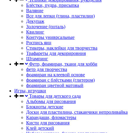
Блёстки, пудра, присыпка
Валяние
Все для лепки (глина, пластилин)
Декупаж
Золочение (поталь)
Квилинг
Контуры униврсальные
Роспись яиц
Стикеры, наклейки для творчества
Трафареты для декорировния
Штампинг
Фетр, фоамиран, ткани для хобби
фетр для творчества
фоамиран на клеевой основе
фоамиран с блёстками (глитером)
фоамиран цветной матовый
Игры, игрушки
Товары для детского сада
Альбомы для рисования
Блокноты детские
Доски для пластилина, стаканчики непроливайка
Карандаши, фломастеры
Кисти для рисования
Клей детский