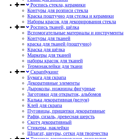
Роспись стекла, керамики
Контуры для розписи стекла
Краска поштучно для стелка и керамики
Наборы красок для декорирования стекла
Роспись тканей, шёлка
Вспомогательные материалы и инструменты
Контуры для тканей
краска для тканей (поштучно)
Краска для шёлка
Маркеры для тканей
наборы красок для тканей
Термонаклейки для ткани
Скрапбукинг
Бумага для скрапа
Декоративные элементы
Дыроколы, ножницы фигурные
Заготовки для открыток, альбомов
Калька декоративная (велум)
Клей для скрапа
Пуговицы, прищепки декоративные
Рафія, сизаль, древесная шерсть
Скотч декоративный
Стикеры, наклейки
Шпагат, шнуры, сетки для творчества
Техники декорирования, рукоделия