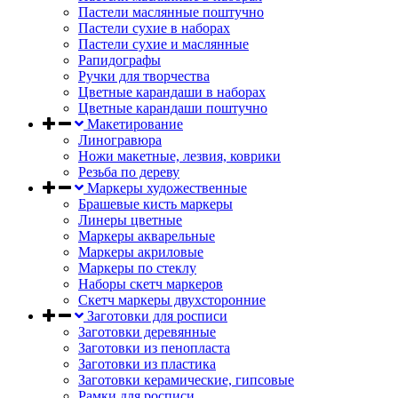
Пастели маслянные поштучно
Пастели сухие в наборах
Пастели сухие и маслянные
Рапидографы
Ручки для творчества
Цветные карандаши в наборах
Цветные карандаши поштучно
Макетирование
Линогравюра
Ножи макетные, лезвия, коврики
Резьба по дереву
Маркеры художественные
Брашевые кисть маркеры
Линеры цветные
Маркеры акварельные
Маркеры акриловые
Маркеры по стеклу
Наборы скетч маркеров
Скетч маркеры двухсторонние
Заготовки для росписи
Заготовки деревянные
Заготовки из пенопласта
Заготовки из пластика
Заготовки керамические, гипсовые
Рамки для росписи