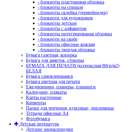
- блокноты пластиковая обложка
- блокноты на спирале
- блокноты склейка (термобиндер)
- блокноти для художников
- блокноты детские
- блокноты с алфавитом
- блокноты интегрированая обложка
- блокноти на скобе
- блокноты офисные кожзам
- блокноты твердая обложка
Бумага газетная, копирка
Бумага для заметок, стикеры
БУМАГА ДЛЯ ПЕЧАТИ (ксероксная 80гр/м2)
БЕЛАЯ
Бумага самоклеющаяся
Бумага цветная для печати
Ежедневники, планеры, планинги
Календари, плакаты
Карты настенные
Конверты
Папки для черчения, курсовые, дипломные
Тетради офисные А4
Фотобумага
Детская литература
Детские энциклопедии