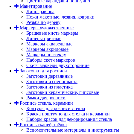
Цветные карандаши поштучно
Макетирование
Линогравюра
Ножи макетные, лезвия, коврики
Резьба по дереву
Маркеры художественные
Брашевые кисть маркеры
Линеры цветные
Маркеры акварельные
Маркеры акриловые
Маркеры по стеклу
Наборы скетч маркеров
Скетч маркеры двухсторонние
Заготовки для росписи
Заготовки деревянные
Заготовки из пенопласта
Заготовки из пластика
Заготовки керамические, гипсовые
Рамки для росписи
Роспись стекла, керамики
Контуры для розписи стекла
Краска поштучно для стелка и керамики
Наборы красок для декорирования стекла
Роспись тканей, шёлка
Вспомогательные материалы и инструменты