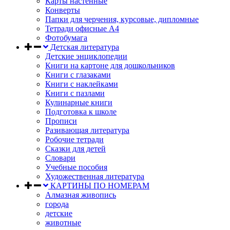
Карты настенные
Конверты
Папки для черчения, курсовые, дипломные
Тетради офисные А4
Фотобумага
Детская литература
Детские энциклопедии
Книги на картоне для дошкольников
Книги с глазаками
Книги с наклейками
Книги с пазлами
Кулинарные книги
Подготовка к школе
Прописи
Разивающая литература
Робочие тетради
Сказки для детей
Словари
Учебные пособия
Художественная литература
КАРТИНЫ ПО НОМЕРАМ
Алмазная живопись
города
детские
животные