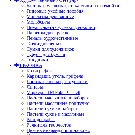
Художественные аксессуары
Баночки, масленки, стаканчики, кистемойки
Гипсовые учебные пособия
Манекены деревянные
Мольберты
Ножи макетные, лезвия, коврики
Палитры для красок
Пеналы художественные
Стеки для лепки
Сумки для художников
Тубусы для бумаги
Этюдники
ГРАФИКА
Калиграфия
Карандаши, уголь, грифеля
Ластики, клячки, разтушовки
Линеры
Маркеры TM Faber Castell
Пастели маслянные в наборах
Пастели маслянные поштучно
Пастели сухие в наборах
Пастели сухие и маслянные
Рапидографы
Ручки для творчества
Цветные карандаши в наборах