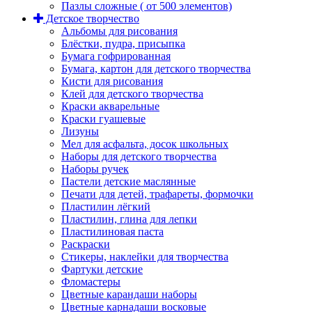
Пазлы сложные ( от 500 элементов)
Детское творчество
Альбомы для рисования
Блёстки, пудра, присыпка
Бумага гофрированная
Бумага, картон для детского творчества
Кисти для рисования
Клей для детского творчества
Краски акварельные
Краски гуашевые
Лизуны
Мел для асфальта, досок школьных
Наборы для детского творчества
Наборы ручек
Пастели детские маслянные
Печати для детей, трафареты, формочки
Пластилин лёгкий
Пластилин, глина для лепки
Пластилиновая паста
Раскраски
Стикеры, наклейки для творчества
Фартуки детские
Фломастеры
Цветные карандаши наборы
Цветные карнадаши восковые