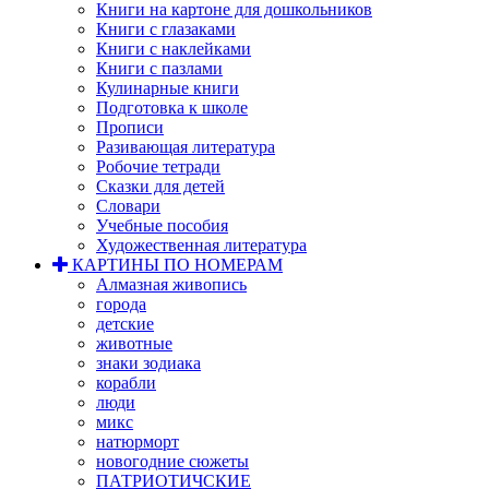
Книги на картоне для дошкольников
Книги с глазаками
Книги с наклейками
Книги с пазлами
Кулинарные книги
Подготовка к школе
Прописи
Разивающая литература
Робочие тетради
Сказки для детей
Словари
Учебные пособия
Художественная литература
КАРТИНЫ ПО НОМЕРАМ
Алмазная живопись
города
детские
животные
знаки зодиака
корабли
люди
микс
натюрморт
новогодние сюжеты
ПАТРИОТИЧСКИЕ