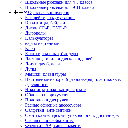
Школьные рюкзаки для 4-8 класса
Школьные рюкзаки для 9-11 класса
Офисная канцелярия
Батарейки, аккумуляторы
Визитницы, бейджи
Диски CD-R, DVD-R
Дыроколы
Калькуляторы
карты настенные
Клей
Кнопки, скрепки, биндеры
Ластики, точилки для карандашей
Лотки для бумаги
Лупы
Мышки, клавиатуры
Настольные наборы (органайзеры) пластиковые,
деревянные
Ножницы, ножи канцелярские
Обложка на документы
Подставкаи для ручек
Разные офисные аксессуары
Салфетки, антисептики
Скотч канцелярский, упаковочный, диспенсеры
Степлеры и скобы к ним
Флешки USB, карты памяти