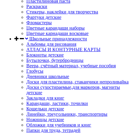
Пластилиновая паста
Раскраски
Стикеры, наклейки для творчества
Фартуки детские
Фломастеры
Цветные карандаши наборы
Цветные карнадаши восковые
Школьные принадлежности
Альбомы для рисования
АТЛАСЫ И КОНТУРНЫЕ КАРТЫ
Блокноты детские
Бутылочки, бутербродницы
Веера, счётный материал, учебные пособия
Глобусы
Дневники школьные
Доски для пластилина, стаканчики непроливайка
Доски сухостираемые,для маркеров, магниты
детские
Закладки для книг
Карандаши, ластики, точилки
Кошельки детские
Линейки, треугольники, транспортиры
Ножницы детские
Обложки для учебников и книг
Папки для труда, тетрадей