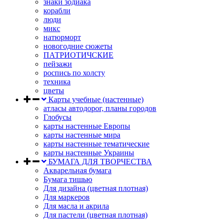
знаки зодиака
корабли
люди
микс
натюрморт
новогодние сюжеты
ПАТРИОТИЧСКИЕ
пейзажи
роспись по холсту
техника
цветы
Карты учебные (настенные)
атласы автодорог, планы городов
Глобусы
карты настенные Европы
карты настенные мира
карты настенные тематические
карты настенные Украины
БУМАГА ДЛЯ ТВОРЧЕСТВА
Акварельная бумага
Бумага тишью
Для дизайна (цветная плотная)
Для маркеров
Для масла и акрила
Для пастели (цветная плотная)