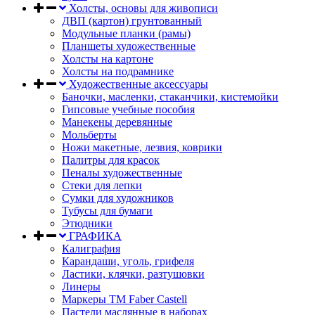
Холсты, основы для живописи
ДВП (картон) грунтованный
Модульные планки (рамы)
Планшеты художественные
Холсты на картоне
Холсты на подрамнике
Художественные аксессуары
Баночки, масленки, стаканчики, кистемойки
Гипсовые учебные пособия
Манекены деревянные
Мольберты
Ножи макетные, лезвия, коврики
Палитры для красок
Пеналы художественные
Стеки для лепки
Сумки для художников
Тубусы для бумаги
Этюдники
ГРАФИКА
Калиграфия
Карандаши, уголь, грифеля
Ластики, клячки, разтушовки
Линеры
Маркеры TM Faber Castell
Пастели маслянные в наборах