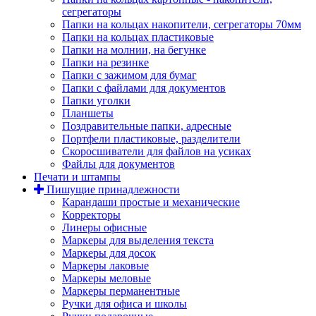
сегрегаторы
Папки на кольцах накопители, сегрегаторы 70мм
Папки на кольцах пластиковые
Папки на молнии, на бегунке
Папки на резинке
Папки с зажимом для бумаг
Папки с файлами для документов
Папки уголки
Планшеты
Поздравительные папки, адресные
Портфели пластиковые, разделители
Скоросшиватели для файлов на усиках
Файлы для документов
Печати и штампы
Пишущие принадлежности
Карандаши простые и механические
Корректоры
Линеры офисные
Маркеры для выделения текста
Маркеры для досок
Маркеры лаковые
Маркеры меловые
Маркеры перманентные
Ручки для офиса и школы