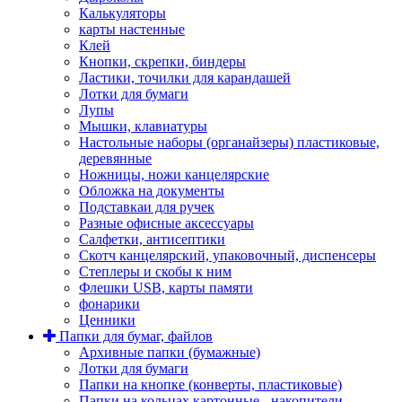
Калькуляторы
карты настенные
Клей
Кнопки, скрепки, биндеры
Ластики, точилки для карандашей
Лотки для бумаги
Лупы
Мышки, клавиатуры
Настольные наборы (органайзеры) пластиковые,
деревянные
Ножницы, ножи канцелярские
Обложка на документы
Подставкаи для ручек
Разные офисные аксессуары
Салфетки, антисептики
Скотч канцелярский, упаковочный, диспенсеры
Степлеры и скобы к ним
Флешки USB, карты памяти
фонарики
Ценники
Папки для бумаг, файлов
Архивные папки (бумажные)
Лотки для бумаги
Папки на кнопке (конверты, пластиковые)
Папки на кольцах картонные - накопители,