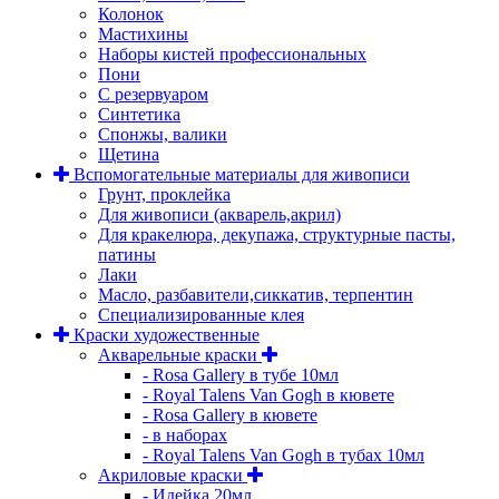
Колонок
Мастихины
Наборы кистей профессиональных
Пони
С резервуаром
Синтетика
Спонжы, валики
Щетина
Вспомогательные материалы для живописи
Грунт, проклейка
Для живописи (акварель,акрил)
Для кракелюра, декупажа, структурные пасты,
патины
Лаки
Масло, разбавители,сиккатив, терпентин
Специализированные клея
Краски художественные
Акварельные краски
- Rosa Gallery в тубе 10мл
- Royal Talens Van Gogh в кювете
- Rosa Gallery в кювете
- в наборах
- Royal Talens Van Gogh в тубах 10мл
Акриловые краски
- Идейка 20мл