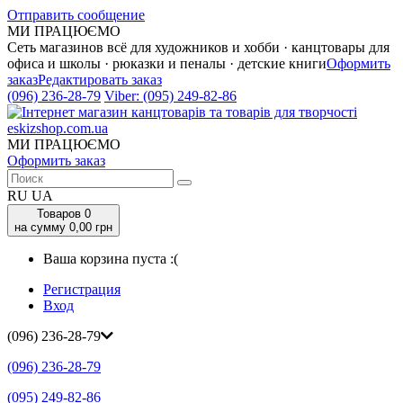
Отправить сообщение
МИ ПРАЦЮЄМО
Сеть магазинов всё для художников и хобби · канцтовары для
офиса и школы · рюказки и пеналы · детские книги
Оформить
заказ
Редактировать заказ
(096) 236-28-79
Viber:
(095) 249-82-86
МИ ПРАЦЮЄМО
Оформить заказ
RU
UA
Товаров
0
на сумму 0,00 грн
Ваша корзина пуста :(
Регистрация
Вход
(096) 236-28-79
(096) 236-28-79
(095) 249-82-86