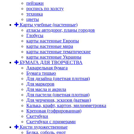
пейзажи
роспись по холсту
техника
цветы
Карты учебные (настенные)
атласы автодорог, планы городов
Глобусы
карты настенные Европы
карты настенные мира
карты настенные тематические
карты настенные Украины
БУМАГА ДЛЯ ТВОРЧЕСТВА
Акварельная бумага
Бумага тишью
Для дизайна (цветная плотная)
Для маркеров
Для масла и акрила
Для пастели (цветная плотная)
Для черчения, эскизов (ватман)
Калька, крафт, картон, милимметровка
Креповая (гофрированная)
Скетчбуки
Скетчбуки с примерами
Кисти художественные
Белка, соболь, енот