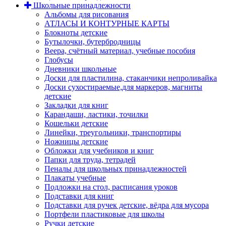
Школьные принадлежности
Альбомы для рисования
АТЛАСЫ И КОНТУРНЫЕ КАРТЫ
Блокноты детские
Бутылочки, бутербродницы
Веера, счётный материал, учебные пособия
Глобусы
Дневники школьные
Доски для пластилина, стаканчики непроливайка
Доски сухостираемые,для маркеров, магниты
детские
Закладки для книг
Карандаши, ластики, точилки
Кошельки детские
Линейки, треугольники, транспортиры
Ножницы детские
Обложки для учебников и книг
Папки для труда, тетрадей
Пеналы для школьных принадлежностей
Плакаты учебные
Подложки на стол, расписания уроков
Подставки для книг
Подставки для ручек детские, вёдра для мусора
Портфели пластиковые для школы
Ручки детские