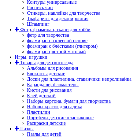
Контуры униврсальные
Роспись яиц
Стикеры, наклейки для творчества
Трафареты для декорировния
Штампинг
Фетр, фоамиран, ткани для хобби
фетр для творчества
фоамиран на клеевой основе
фоамиран с блёстками (глитером)
фоамиран цветной матовый
Игры, игрушки
Товары для детского сада
Альбомы для рисования
Блокноты детские
Доски для пластилина, стаканчики непроливайка
Карандаши, фломастеры
Кисти для рисования
Клей детский
Наборы картона, бумаги для творчества
Наборы красок для садика
Пластилин
Портфели детские пластиковые
Раскраски детские
Пазлы
Пазлы для детей