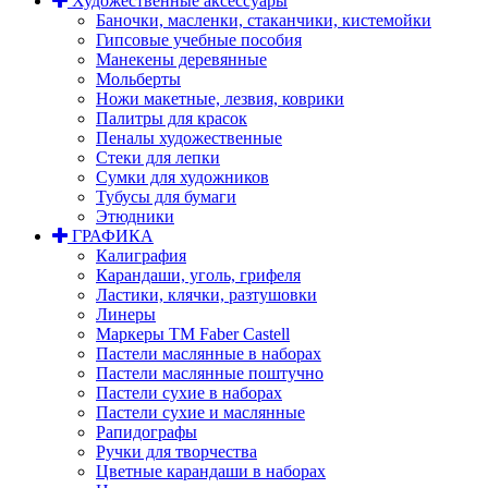
Художественные аксессуары
Баночки, масленки, стаканчики, кистемойки
Гипсовые учебные пособия
Манекены деревянные
Мольберты
Ножи макетные, лезвия, коврики
Палитры для красок
Пеналы художественные
Стеки для лепки
Сумки для художников
Тубусы для бумаги
Этюдники
ГРАФИКА
Калиграфия
Карандаши, уголь, грифеля
Ластики, клячки, разтушовки
Линеры
Маркеры TM Faber Castell
Пастели маслянные в наборах
Пастели маслянные поштучно
Пастели сухие в наборах
Пастели сухие и маслянные
Рапидографы
Ручки для творчества
Цветные карандаши в наборах