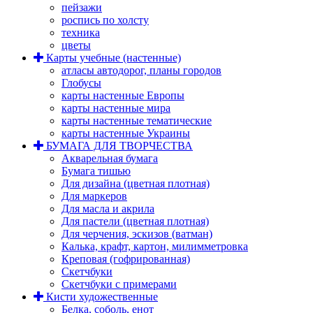
пейзажи
роспись по холсту
техника
цветы
Карты учебные (настенные)
атласы автодорог, планы городов
Глобусы
карты настенные Европы
карты настенные мира
карты настенные тематические
карты настенные Украины
БУМАГА ДЛЯ ТВОРЧЕСТВА
Акварельная бумага
Бумага тишью
Для дизайна (цветная плотная)
Для маркеров
Для масла и акрила
Для пастели (цветная плотная)
Для черчения, эскизов (ватман)
Калька, крафт, картон, милимметровка
Креповая (гофрированная)
Скетчбуки
Скетчбуки с примерами
Кисти художественные
Белка, соболь, енот