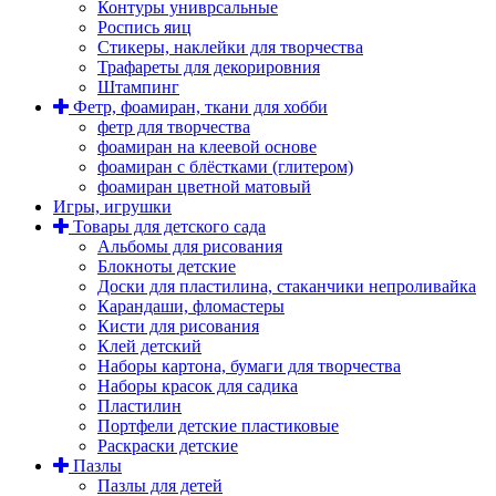
Контуры униврсальные
Роспись яиц
Стикеры, наклейки для творчества
Трафареты для декорировния
Штампинг
Фетр, фоамиран, ткани для хобби
фетр для творчества
фоамиран на клеевой основе
фоамиран с блёстками (глитером)
фоамиран цветной матовый
Игры, игрушки
Товары для детского сада
Альбомы для рисования
Блокноты детские
Доски для пластилина, стаканчики непроливайка
Карандаши, фломастеры
Кисти для рисования
Клей детский
Наборы картона, бумаги для творчества
Наборы красок для садика
Пластилин
Портфели детские пластиковые
Раскраски детские
Пазлы
Пазлы для детей