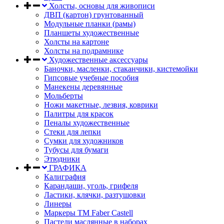
Холсты, основы для живописи
ДВП (картон) грунтованный
Модульные планки (рамы)
Планшеты художественные
Холсты на картоне
Холсты на подрамнике
Художественные аксессуары
Баночки, масленки, стаканчики, кистемойки
Гипсовые учебные пособия
Манекены деревянные
Мольберты
Ножи макетные, лезвия, коврики
Палитры для красок
Пеналы художественные
Стеки для лепки
Сумки для художников
Тубусы для бумаги
Этюдники
ГРАФИКА
Калиграфия
Карандаши, уголь, грифеля
Ластики, клячки, разтушовки
Линеры
Маркеры TM Faber Castell
Пастели маслянные в наборах