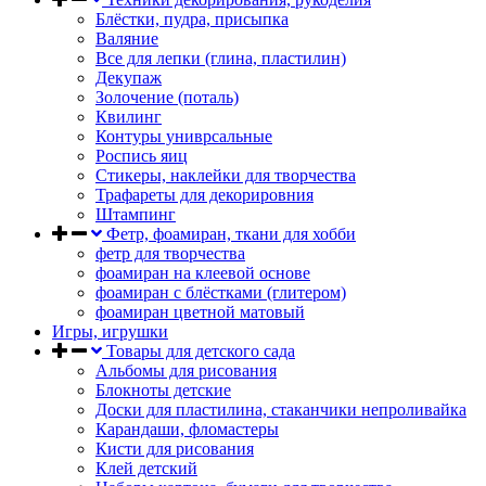
Блёстки, пудра, присыпка
Валяние
Все для лепки (глина, пластилин)
Декупаж
Золочение (поталь)
Квилинг
Контуры униврсальные
Роспись яиц
Стикеры, наклейки для творчества
Трафареты для декорировния
Штампинг
Фетр, фоамиран, ткани для хобби
фетр для творчества
фоамиран на клеевой основе
фоамиран с блёстками (глитером)
фоамиран цветной матовый
Игры, игрушки
Товары для детского сада
Альбомы для рисования
Блокноты детские
Доски для пластилина, стаканчики непроливайка
Карандаши, фломастеры
Кисти для рисования
Клей детский