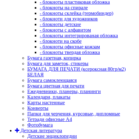
- блокноты пластиковая обложка
- блокноты на спирале
- блокноты склейка (термобиндер)
- блокноти для художников
- блокноты детские
- блокноты с алфавитом
- блокноты интегрированая обложка
- блокноти на скобе
- блокноты офисные кожзам
- блокноты твердая обложка
Бумага газетная, копирка
Бумага для заметок, стикеры
БУМАГА ДЛЯ ПЕЧАТИ (ксероксная 80гр/м2)
БЕЛАЯ
Бумага самоклеющаяся
Бумага цветная для печати
Ежедневники, планеры, планинги
Календари, плакаты
Карты настенные
Конверты
Папки для черчения, курсовые, дипломные
Тетради офисные А4
Фотобумага
Детская литература
Детские энциклопедии