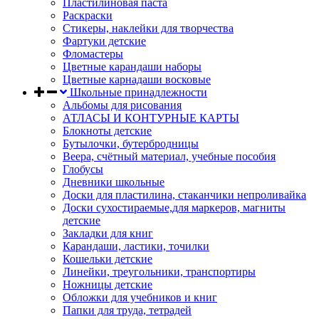
Пластилиновая паста
Раскраски
Стикеры, наклейки для творчества
Фартуки детские
Фломастеры
Цветные карандаши наборы
Цветные карнадаши восковые
Школьные принадлежности
Альбомы для рисования
АТЛАСЫ И КОНТУРНЫЕ КАРТЫ
Блокноты детские
Бутылочки, бутербродницы
Веера, счётный материал, учебные пособия
Глобусы
Дневники школьные
Доски для пластилина, стаканчики непроливайка
Доски сухостираемые,для маркеров, магниты
детские
Закладки для книг
Карандаши, ластики, точилки
Кошельки детские
Линейки, треугольники, транспортиры
Ножницы детские
Обложки для учебников и книг
Папки для труда, тетрадей