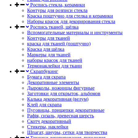
Роспись стекла, керамики
Контуры для розписи стекла
Краска поштучно для стелка и керамики
Наборы красок для декорирования стекла
Роспись тканей, шёлка
Вспомогательные материалы и инструменты
Контуры для тканей
краска для тканей (поштучно)
Краска для шёлка
Маркеры для тканей
наборы красок для тканей
Термонаклейки для ткани
Скрапбукинг
Бумага для скрапа
Декоративные элементы
Дыроколы, ножницы фигурные
Заготовки для открыток, альбомов
Калька декоративная (велум)
Клей для скрапа
Пуговицы, прищепки декоративные
Рафія, сизаль, древесная шерсть
Скотч декоративный
Стикеры, наклейки
Шпагат, шнуры, сетки для творчества
Техники декорирования, рукоделия