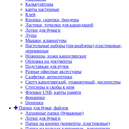
Калькуляторы
карты настенные
Клей
Кнопки, скрепки, биндеры
Ластики, точилки для карандашей
Лотки для бумаги
Лупы
Мышки, клавиатуры
Настольные наборы (органайзеры) пластиковые,
деревянные
Ножницы, ножи канцелярские
Обложка на документы
Подставкаи для ручек
Разные офисные аксессуары
Салфетки, антисептики
Скотч канцелярский, упаковочный, диспенсеры
Степлеры и скобы к ним
Флешки USB, карты памяти
фонарики
Ценники
Папки для бумаг, файлов
Архивные папки (бумажные)
Лотки для бумаги
Папки на кнопке (конверты, пластиковые)
Папки на кольцах картонные - накопители,