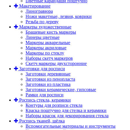
Цветные карандаши поштучно
Макетирование
Линогравюра
Ножи макетные, лезвия, коврики
Резьба по дереву
Маркеры художественные
Брашевые кисть маркеры
Линеры цветные
Маркеры акварельные
Маркеры акриловые
Маркеры по стеклу
Наборы скетч маркеров
Скетч маркеры двухсторонние
Заготовки для росписи
Заготовки деревянные
Заготовки из пенопласта
Заготовки из пластика
Заготовки керамические, гипсовые
Рамки для росписи
Роспись стекла, керамики
Контуры для розписи стекла
Краска поштучно для стелка и керамики
Наборы красок для декорирования стекла
Роспись тканей, шёлка
Вспомогательные материалы и инструменты