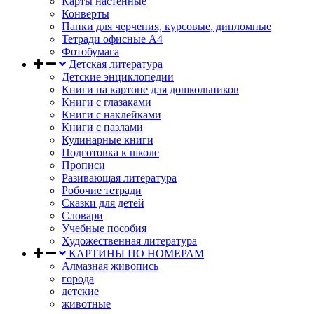
Карты настенные
Конверты
Папки для черчения, курсовые, дипломные
Тетради офисные А4
Фотобумага
Детская литература
Детские энциклопедии
Книги на картоне для дошкольников
Книги с глазаками
Книги с наклейками
Книги с пазлами
Кулинарные книги
Подготовка к школе
Прописи
Разивающая литература
Робочие тетради
Сказки для детей
Словари
Учебные пособия
Художественная литература
КАРТИНЫ ПО НОМЕРАМ
Алмазная живопись
города
детские
животные