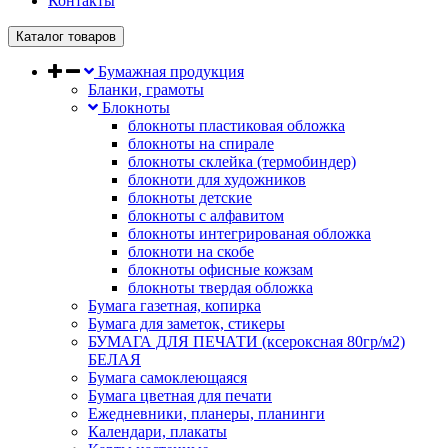
Контакты
Каталог товаров
Бумажная продукция
Бланки, грамоты
Блокноты
блокноты пластиковая обложка
блокноты на спирале
блокноты склейка (термобиндер)
блокноти для художников
блокноты детские
блокноты с алфавитом
блокноты интегрированая обложка
блокноти на скобе
блокноты офисные кожзам
блокноты твердая обложка
Бумага газетная, копирка
Бумага для заметок, стикеры
БУМАГА ДЛЯ ПЕЧАТИ (ксероксная 80гр/м2)
БЕЛАЯ
Бумага самоклеющаяся
Бумага цветная для печати
Ежедневники, планеры, планинги
Календари, плакаты