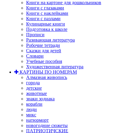
Книги на картоне для дошкольников
Книги с глазаками
Книги с наклейками
Книги с пазлами
Кулинарные книги
Подготовка к школе
Прописи
Разивающая литература
Робочие тетради
Сказки для детей
Словари
Учебные пособия
Художественная литература
КАРТИНЫ ПО НОМЕРАМ
Алмазная живопись
города
детские
животные
знаки зодиака
корабли
люди
микс
натюрморт
новогодние сюжеты
ПАТРИОТИЧСКИЕ