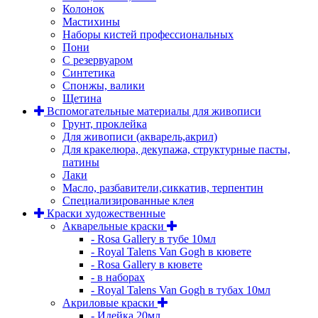
Колонок
Мастихины
Наборы кистей профессиональных
Пони
С резервуаром
Синтетика
Спонжы, валики
Щетина
Вспомогательные материалы для живописи
Грунт, проклейка
Для живописи (акварель,акрил)
Для кракелюра, декупажа, структурные пасты,
патины
Лаки
Масло, разбавители,сиккатив, терпентин
Специализированные клея
Краски художественные
Акварельные краски
- Rosa Gallery в тубе 10мл
- Royal Talens Van Gogh в кювете
- Rosa Gallery в кювете
- в наборах
- Royal Talens Van Gogh в тубах 10мл
Акриловые краски
- Идейка 20мл