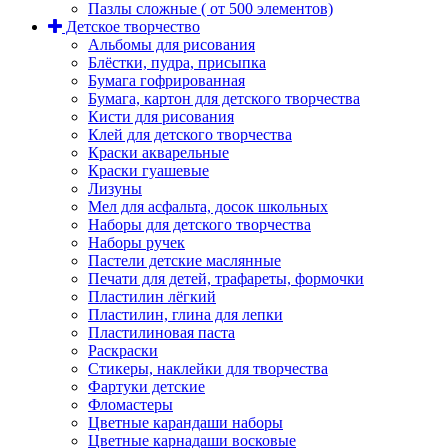
Пазлы сложные ( от 500 элементов)
Детское творчество
Альбомы для рисования
Блёстки, пудра, присыпка
Бумага гофрированная
Бумага, картон для детского творчества
Кисти для рисования
Клей для детского творчества
Краски акварельные
Краски гуашевые
Лизуны
Мел для асфальта, досок школьных
Наборы для детского творчества
Наборы ручек
Пастели детские маслянные
Печати для детей, трафареты, формочки
Пластилин лёгкий
Пластилин, глина для лепки
Пластилиновая паста
Раскраски
Стикеры, наклейки для творчества
Фартуки детские
Фломастеры
Цветные карандаши наборы
Цветные карнадаши восковые