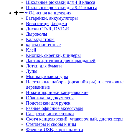
Школьные рюкзаки для 4-8 класса
Школьные рюкзаки для 9-11 класса
Офисная канцелярия
Батарейки, аккумуляторы
Визитницы, бейджи
Диски CD-R, DVD-R
Дыроколы
Калькуляторы
карты настенные
Клей
Кнопки, скрепки, биндеры
Ластики, точилки для карандашей
Лотки для бумаги
Лупы
Мышки, клавиатуры
Настольные наборы (органайзеры) пластиковые,
деревянные
Ножницы, ножи канцелярские
Обложка на документы
Подставкаи для ручек
Разные офисные аксессуары
Салфетки, антисептики
Скотч канцелярский, упаковочный, диспенсеры
Степлеры и скобы к ним
Флешки USB, карты памяти