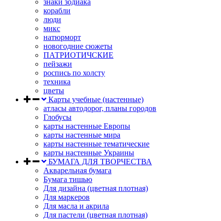
знаки зодиака
корабли
люди
микс
натюрморт
новогодние сюжеты
ПАТРИОТИЧСКИЕ
пейзажи
роспись по холсту
техника
цветы
Карты учебные (настенные)
атласы автодорог, планы городов
Глобусы
карты настенные Европы
карты настенные мира
карты настенные тематические
карты настенные Украины
БУМАГА ДЛЯ ТВОРЧЕСТВА
Акварельная бумага
Бумага тишью
Для дизайна (цветная плотная)
Для маркеров
Для масла и акрила
Для пастели (цветная плотная)