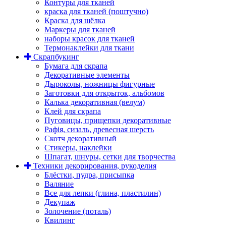
Контуры для тканей
краска для тканей (поштучно)
Краска для шёлка
Маркеры для тканей
наборы красок для тканей
Термонаклейки для ткани
Скрапбукинг
Бумага для скрапа
Декоративные элементы
Дыроколы, ножницы фигурные
Заготовки для открыток, альбомов
Калька декоративная (велум)
Клей для скрапа
Пуговицы, прищепки декоративные
Рафія, сизаль, древесная шерсть
Скотч декоративный
Стикеры, наклейки
Шпагат, шнуры, сетки для творчества
Техники декорирования, рукоделия
Блёстки, пудра, присыпка
Валяние
Все для лепки (глина, пластилин)
Декупаж
Золочение (поталь)
Квилинг