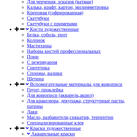
Для черчения, эскизов (ватман)
Калька, крафт, картон, милимметровка
Креповая (гофрированная)
Скетчбуки
Скетчбуки с примерами
Кисти художественные
Белка, соболь, енот
Колонок
Мастихины
Наборы кистей профессиональных
Пони
С резервуаром
Синтетика
Спонжы, валики
Щетина
Вспомогательные материалы для живописи
Грунт, проклейка
Для живописи (акварель,акрил)
Для кракелюра, декупажа, структурные пасты,
патины
Лаки
Масло, разбавители,сиккатив, терпентин
Специализированные клея
Краски художественные
Акварельные краски