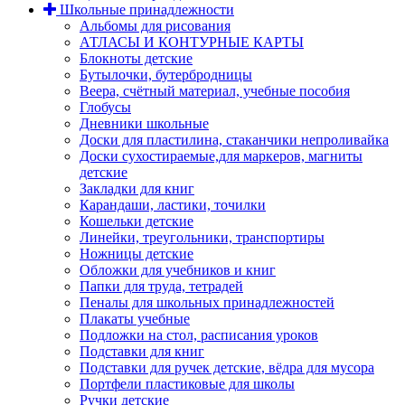
Школьные принадлежности
Альбомы для рисования
АТЛАСЫ И КОНТУРНЫЕ КАРТЫ
Блокноты детские
Бутылочки, бутербродницы
Веера, счётный материал, учебные пособия
Глобусы
Дневники школьные
Доски для пластилина, стаканчики непроливайка
Доски сухостираемые,для маркеров, магниты
детские
Закладки для книг
Карандаши, ластики, точилки
Кошельки детские
Линейки, треугольники, транспортиры
Ножницы детские
Обложки для учебников и книг
Папки для труда, тетрадей
Пеналы для школьных принадлежностей
Плакаты учебные
Подложки на стол, расписания уроков
Подставки для книг
Подставки для ручек детские, вёдра для мусора
Портфели пластиковые для школы
Ручки детские