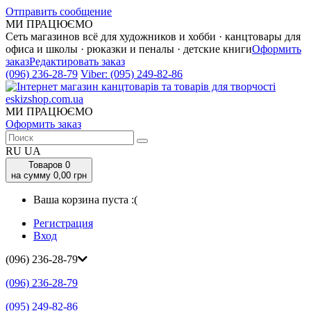
Отправить сообщение
МИ ПРАЦЮЄМО
Сеть магазинов всё для художников и хобби · канцтовары для
офиса и школы · рюказки и пеналы · детские книги
Оформить
заказ
Редактировать заказ
(096) 236-28-79
Viber:
(095) 249-82-86
МИ ПРАЦЮЄМО
Оформить заказ
RU
UA
Товаров
0
на сумму 0,00 грн
Ваша корзина пуста :(
Регистрация
Вход
(096) 236-28-79
(096) 236-28-79
(095) 249-82-86