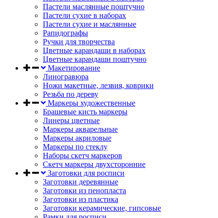
Пастели маслянные поштучно
Пастели сухие в наборах
Пастели сухие и маслянные
Рапидографы
Ручки для творчества
Цветные карандаши в наборах
Цветные карандаши поштучно
Макетирование
Линогравюра
Ножи макетные, лезвия, коврики
Резьба по дереву
Маркеры художественные
Брашевые кисть маркеры
Линеры цветные
Маркеры акварельные
Маркеры акриловые
Маркеры по стеклу
Наборы скетч маркеров
Скетч маркеры двухсторонние
Заготовки для росписи
Заготовки деревянные
Заготовки из пенопласта
Заготовки из пластика
Заготовки керамические, гипсовые
Рамки для росписи