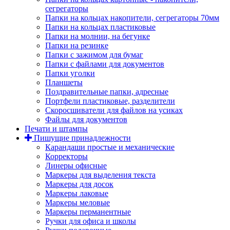
сегрегаторы
Папки на кольцах накопители, сегрегаторы 70мм
Папки на кольцах пластиковые
Папки на молнии, на бегунке
Папки на резинке
Папки с зажимом для бумаг
Папки с файлами для документов
Папки уголки
Планшеты
Поздравительные папки, адресные
Портфели пластиковые, разделители
Скоросшиватели для файлов на усиках
Файлы для документов
Печати и штампы
Пишущие принадлежности
Карандаши простые и механические
Корректоры
Линеры офисные
Маркеры для выделения текста
Маркеры для досок
Маркеры лаковые
Маркеры меловые
Маркеры перманентные
Ручки для офиса и школы