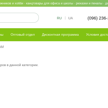
жников и хобби · канцтовары для офиса и школы · рюказки и пеналы · д
(096) 236
RU
UA
ны
Оптовый отдел
Дисконтная программа
Условия дост
АМ
ров в данной категории.