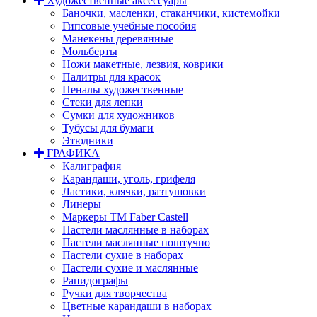
Художественные аксессуары
Баночки, масленки, стаканчики, кистемойки
Гипсовые учебные пособия
Манекены деревянные
Мольберты
Ножи макетные, лезвия, коврики
Палитры для красок
Пеналы художественные
Стеки для лепки
Сумки для художников
Тубусы для бумаги
Этюдники
ГРАФИКА
Калиграфия
Карандаши, уголь, грифеля
Ластики, клячки, разтушовки
Линеры
Маркеры TM Faber Castell
Пастели маслянные в наборах
Пастели маслянные поштучно
Пастели сухие в наборах
Пастели сухие и маслянные
Рапидографы
Ручки для творчества
Цветные карандаши в наборах