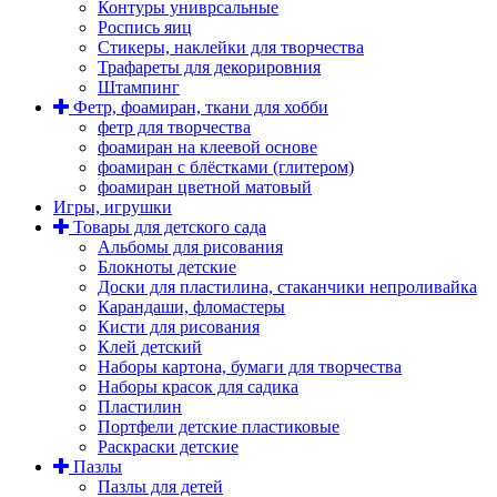
Контуры униврсальные
Роспись яиц
Стикеры, наклейки для творчества
Трафареты для декорировния
Штампинг
Фетр, фоамиран, ткани для хобби
фетр для творчества
фоамиран на клеевой основе
фоамиран с блёстками (глитером)
фоамиран цветной матовый
Игры, игрушки
Товары для детского сада
Альбомы для рисования
Блокноты детские
Доски для пластилина, стаканчики непроливайка
Карандаши, фломастеры
Кисти для рисования
Клей детский
Наборы картона, бумаги для творчества
Наборы красок для садика
Пластилин
Портфели детские пластиковые
Раскраски детские
Пазлы
Пазлы для детей