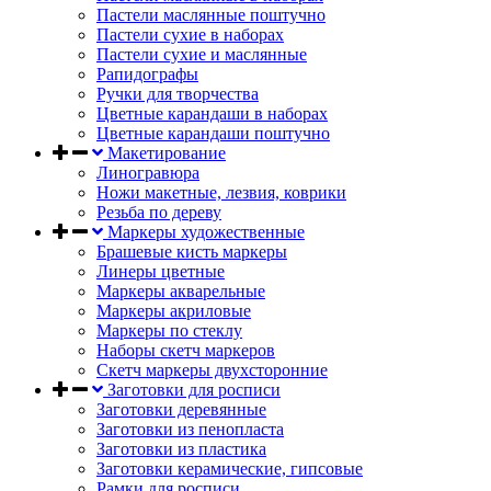
Пастели маслянные поштучно
Пастели сухие в наборах
Пастели сухие и маслянные
Рапидографы
Ручки для творчества
Цветные карандаши в наборах
Цветные карандаши поштучно
Макетирование
Линогравюра
Ножи макетные, лезвия, коврики
Резьба по дереву
Маркеры художественные
Брашевые кисть маркеры
Линеры цветные
Маркеры акварельные
Маркеры акриловые
Маркеры по стеклу
Наборы скетч маркеров
Скетч маркеры двухсторонние
Заготовки для росписи
Заготовки деревянные
Заготовки из пенопласта
Заготовки из пластика
Заготовки керамические, гипсовые
Рамки для росписи