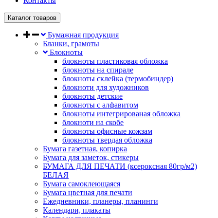
Контакты
Каталог товаров
Бумажная продукция
Бланки, грамоты
Блокноты
блокноты пластиковая обложка
блокноты на спирале
блокноты склейка (термобиндер)
блокноти для художников
блокноты детские
блокноты с алфавитом
блокноты интегрированая обложка
блокноти на скобе
блокноты офисные кожзам
блокноты твердая обложка
Бумага газетная, копирка
Бумага для заметок, стикеры
БУМАГА ДЛЯ ПЕЧАТИ (ксероксная 80гр/м2)
БЕЛАЯ
Бумага самоклеющаяся
Бумага цветная для печати
Ежедневники, планеры, планинги
Календари, плакаты