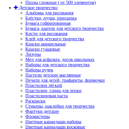
Пазлы сложные ( от 500 элементов)
Детское творчество
Альбомы для рисования
Блёстки, пудра, присыпка
Бумага гофрированная
Бумага, картон для детского творчества
Кисти для рисования
Клей для детского творчества
Краски акварельные
Краски гуашевые
Лизуны
Мел для асфальта, досок школьных
Наборы для детского творчества
Наборы ручек
Пастели детские маслянные
Печати для детей, трафареты, формочки
Пластилин лёгкий
Пластилин, глина для лепки
Пластилиновая паста
Раскраски
Стикеры, наклейки для творчества
Фартуки детские
Фломастеры
Цветные карандаши наборы
Цветные карнадаши восковые