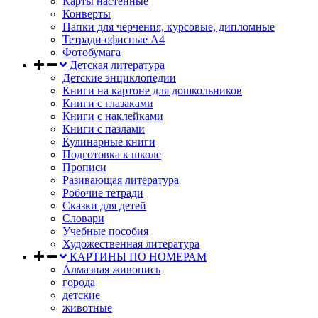
Карты настенные
Конверты
Папки для черчения, курсовые, дипломные
Тетради офисные А4
Фотобумага
Детская литература
Детские энциклопедии
Книги на картоне для дошкольников
Книги с глазаками
Книги с наклейками
Книги с пазлами
Кулинарные книги
Подготовка к школе
Прописи
Разивающая литература
Робочие тетради
Сказки для детей
Словари
Учебные пособия
Художественная литература
КАРТИНЫ ПО НОМЕРАМ
Алмазная живопись
города
детские
животные