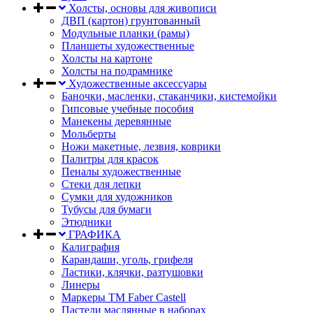
Холсты, основы для живописи
ДВП (картон) грунтованный
Модульные планки (рамы)
Планшеты художественные
Холсты на картоне
Холсты на подрамнике
Художественные аксессуары
Баночки, масленки, стаканчики, кистемойки
Гипсовые учебные пособия
Манекены деревянные
Мольберты
Ножи макетные, лезвия, коврики
Палитры для красок
Пеналы художественные
Стеки для лепки
Сумки для художников
Тубусы для бумаги
Этюдники
ГРАФИКА
Калиграфия
Карандаши, уголь, грифеля
Ластики, клячки, разтушовки
Линеры
Маркеры TM Faber Castell
Пастели маслянные в наборах