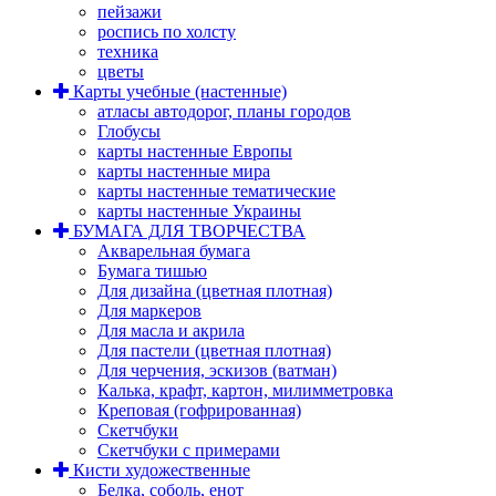
пейзажи
роспись по холсту
техника
цветы
Карты учебные (настенные)
атласы автодорог, планы городов
Глобусы
карты настенные Европы
карты настенные мира
карты настенные тематические
карты настенные Украины
БУМАГА ДЛЯ ТВОРЧЕСТВА
Акварельная бумага
Бумага тишью
Для дизайна (цветная плотная)
Для маркеров
Для масла и акрила
Для пастели (цветная плотная)
Для черчения, эскизов (ватман)
Калька, крафт, картон, милимметровка
Креповая (гофрированная)
Скетчбуки
Скетчбуки с примерами
Кисти художественные
Белка, соболь, енот