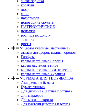
знаки зодиака
корабли
люди
микс
натюрморт
новогодние сюжеты
ПАТРИОТИЧСКИЕ
пейзажи
роспись по холсту
техника
цветы
Карты учебные (настенные)
атласы автодорог, планы городов
Глобусы
карты настенные Европы
карты настенные мира
карты настенные тематические
карты настенные Украины
БУМАГА ДЛЯ ТВОРЧЕСТВА
Акварельная бумага
Бумага тишью
Для дизайна (цветная плотная)
Для маркеров
Для масла и акрила
Для пастели (цветная плотная)