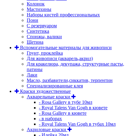
Колонок
Мастихины
Наборы кистей профессиональных
Пони
С резервуаром
Синтетика
Спонжы, валики
Щетина
Вспомогательные материалы для живописи
Грунт, проклейка
Для живописи (акварель,акрил)
Для кракелюра, декупажа, структурные пасты,
патины
Лаки
Масло, разбавители,сиккатив, терпентин
Специализированные клея
Краски художественные
Акварельные краски
- Rosa Gallery в тубе 10мл
- Royal Talens Van Gogh в кювете
- Rosa Gallery в кювете
- в наборах
- Royal Talens Van Gogh в тубах 10мл
Акриловые краски
- Идейка 20мл