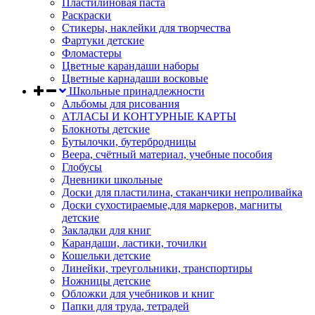
Пластилиновая паста
Раскраски
Стикеры, наклейки для творчества
Фартуки детские
Фломастеры
Цветные карандаши наборы
Цветные карнадаши восковые
Школьные принадлежности
Альбомы для рисования
АТЛАСЫ И КОНТУРНЫЕ КАРТЫ
Блокноты детские
Бутылочки, бутербродницы
Веера, счётный материал, учебные пособия
Глобусы
Дневники школьные
Доски для пластилина, стаканчики непроливайка
Доски сухостираемые,для маркеров, магниты
детские
Закладки для книг
Карандаши, ластики, точилки
Кошельки детские
Линейки, треугольники, транспортиры
Ножницы детские
Обложки для учебников и книг
Папки для труда, тетрадей