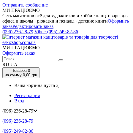
Отправить сообщение
МИ ПРАЦЮЄМО
Сеть магазинов всё для художников и хобби · канцтовары для
офиса и школы · рюказки и пеналы · детские книги
Оформить
заказ
Редактировать заказ
(096) 236-28-79
Viber:
(095) 249-82-86
МИ ПРАЦЮЄМО
Оформить заказ
RU
UA
Товаров
0
на сумму 0,00 грн
Ваша корзина пуста :(
Регистрация
Вход
(096) 236-28-79
(096) 236-28-79
(095) 249-82-86