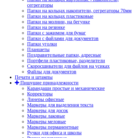
сегрегаторы
Папки на кольцах накопители, сегрегаторы 70мм
Папки на кольцах пластиковые
Папки на молнии, на бегунке
Папки на резинке
Папки с зажимом для бумаг
Папки с файлами для документов
Папки уголки
Планшеты
Поздравительные папки, адресные
Портфели пластиковые, разделители
Скоросшиватели для файлов на усиках
Файлы для документов
Печати и штампы
Пишущие принадлежности
Карандаши простые и механические
Корректоры
Линеры офисные
Маркеры для выделения текста
Маркеры для досок
Маркеры лаковые
Маркеры меловые
Маркеры перманентные
Ручки для офиса и школы