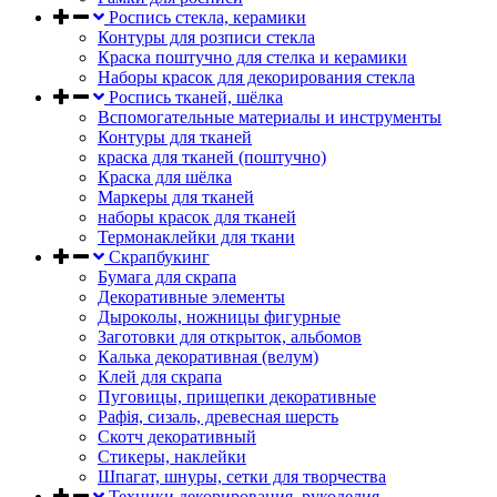
Роспись стекла, керамики
Контуры для розписи стекла
Краска поштучно для стелка и керамики
Наборы красок для декорирования стекла
Роспись тканей, шёлка
Вспомогательные материалы и инструменты
Контуры для тканей
краска для тканей (поштучно)
Краска для шёлка
Маркеры для тканей
наборы красок для тканей
Термонаклейки для ткани
Скрапбукинг
Бумага для скрапа
Декоративные элементы
Дыроколы, ножницы фигурные
Заготовки для открыток, альбомов
Калька декоративная (велум)
Клей для скрапа
Пуговицы, прищепки декоративные
Рафія, сизаль, древесная шерсть
Скотч декоративный
Стикеры, наклейки
Шпагат, шнуры, сетки для творчества
Техники декорирования, рукоделия