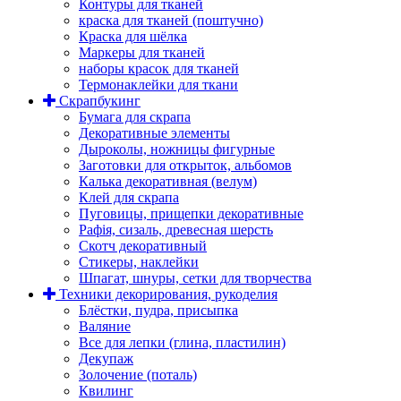
Контуры для тканей
краска для тканей (поштучно)
Краска для шёлка
Маркеры для тканей
наборы красок для тканей
Термонаклейки для ткани
Скрапбукинг
Бумага для скрапа
Декоративные элементы
Дыроколы, ножницы фигурные
Заготовки для открыток, альбомов
Калька декоративная (велум)
Клей для скрапа
Пуговицы, прищепки декоративные
Рафія, сизаль, древесная шерсть
Скотч декоративный
Стикеры, наклейки
Шпагат, шнуры, сетки для творчества
Техники декорирования, рукоделия
Блёстки, пудра, присыпка
Валяние
Все для лепки (глина, пластилин)
Декупаж
Золочение (поталь)
Квилинг