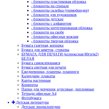
- блокноты пластиковая обложка
- блокноты на спирале
- блокноты склейка (термобиндер)
- блокноти для художников
- блокноты детские
- блокноты с алфавитом
- блокноты интегрированая обложка
- блокноти на скобе
- блокноты офисные кожзам
- блокноты твердая обложка
Бумага газетная, копирка
Бумага для заметок, стикеры
БУМАГА ДЛЯ ПЕЧАТИ (ксероксная 80гр/м2)
БЕЛАЯ
Бумага самоклеющаяся
Бумага цветная для печати
Ежедневники, планеры, планинги
Календари, плакаты
Карты настенные
Конверты
Папки для черчения, курсовые, дипломные
Тетради офисные А4
Фотобумага
Детская литература
Детские энциклопедии