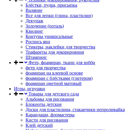
Блёстки, пудра, присыпка
Валяние
Все для лепки (глина, пластилин)
Декупаж
Золочение (поталь)
Квилинг
Контуры униврсальные
Роспись яиц
Стикеры, наклейки для творчества
Трафареты для декорировния
Штампинг
Фетр, фоамиран, ткани для хобби
фетр для творчества
фоамиран на клеевой основе
фоамиран с блёстками (глитером)
фоамиран цветной матовый
Игры, игрушки
Товары для детского сада
Альбомы для рисования
Блокноты детские
Доски для пластилина, стаканчики непроливайка
Карандаши, фломастеры
Кисти для рисования
Клей детский