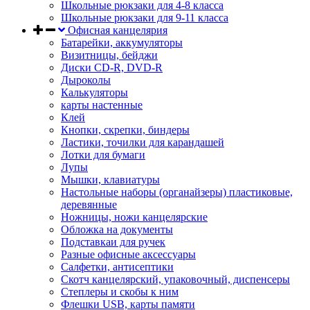
Школьные рюкзаки для 4-8 класса
Школьные рюкзаки для 9-11 класса
Офисная канцелярия
Батарейки, аккумуляторы
Визитницы, бейджи
Диски CD-R, DVD-R
Дыроколы
Калькуляторы
карты настенные
Клей
Кнопки, скрепки, биндеры
Ластики, точилки для карандашей
Лотки для бумаги
Лупы
Мышки, клавиатуры
Настольные наборы (органайзеры) пластиковые,
деревянные
Ножницы, ножи канцелярские
Обложка на документы
Подставкаи для ручек
Разные офисные аксессуары
Салфетки, антисептики
Скотч канцелярский, упаковочный, диспенсеры
Степлеры и скобы к ним
Флешки USB, карты памяти