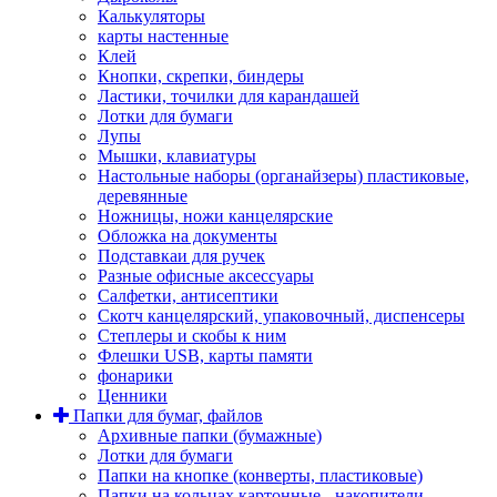
Калькуляторы
карты настенные
Клей
Кнопки, скрепки, биндеры
Ластики, точилки для карандашей
Лотки для бумаги
Лупы
Мышки, клавиатуры
Настольные наборы (органайзеры) пластиковые,
деревянные
Ножницы, ножи канцелярские
Обложка на документы
Подставкаи для ручек
Разные офисные аксессуары
Салфетки, антисептики
Скотч канцелярский, упаковочный, диспенсеры
Степлеры и скобы к ним
Флешки USB, карты памяти
фонарики
Ценники
Папки для бумаг, файлов
Архивные папки (бумажные)
Лотки для бумаги
Папки на кнопке (конверты, пластиковые)
Папки на кольцах картонные - накопители,