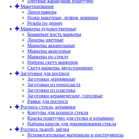
Цветные карандаши поштучно
Макетирование
Линогравюра
Ножи макетные, лезвия, коврики
Резьба по дереву
Маркеры художественные
Брашевые кисть маркеры
Линеры цветные
Маркеры акварельные
Маркеры акриловые
Маркеры по стеклу
Наборы скетч маркеров
Скетч маркеры двухсторонние
Заготовки для росписи
Заготовки деревянные
Заготовки из пенопласта
Заготовки из пластика
Заготовки керамические, гипсовые
Рамки для росписи
Роспись стекла, керамики
Контуры для розписи стекла
Краска поштучно для стелка и керамики
Наборы красок для декорирования стекла
Роспись тканей, шёлка
Вспомогательные материалы и инструменты