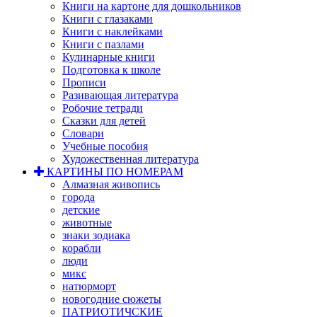
Книги на картоне для дошкольников
Книги с глазаками
Книги с наклейками
Книги с пазлами
Кулинарные книги
Подготовка к школе
Прописи
Разивающая литература
Робочие тетради
Сказки для детей
Словари
Учебные пособия
Художественная литература
КАРТИНЫ ПО НОМЕРАМ
Алмазная живопись
города
детские
животные
знаки зодиака
корабли
люди
микс
натюрморт
новогодние сюжеты
ПАТРИОТИЧСКИЕ