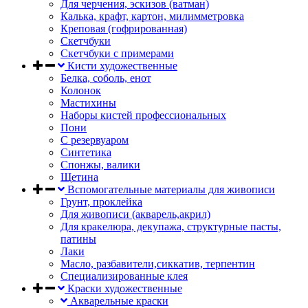
Для черчения, эскизов (ватман)
Калька, крафт, картон, милимметровка
Креповая (гофрированная)
Скетчбуки
Скетчбуки с примерами
Кисти художественные
Белка, соболь, енот
Колонок
Мастихины
Наборы кистей профессиональных
Пони
С резервуаром
Синтетика
Спонжы, валики
Щетина
Вспомогательные материалы для живописи
Грунт, проклейка
Для живописи (акварель,акрил)
Для кракелюра, декупажа, структурные пасты,
патины
Лаки
Масло, разбавители,сиккатив, терпентин
Специализированные клея
Краски художественные
Акварельные краски