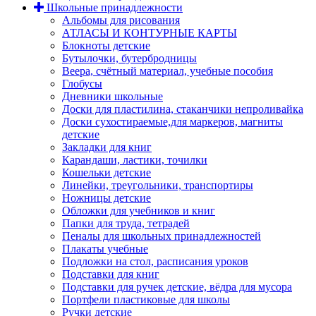
Школьные принадлежности
Альбомы для рисования
АТЛАСЫ И КОНТУРНЫЕ КАРТЫ
Блокноты детские
Бутылочки, бутербродницы
Веера, счётный материал, учебные пособия
Глобусы
Дневники школьные
Доски для пластилина, стаканчики непроливайка
Доски сухостираемые,для маркеров, магниты
детские
Закладки для книг
Карандаши, ластики, точилки
Кошельки детские
Линейки, треугольники, транспортиры
Ножницы детские
Обложки для учебников и книг
Папки для труда, тетрадей
Пеналы для школьных принадлежностей
Плакаты учебные
Подложки на стол, расписания уроков
Подставки для книг
Подставки для ручек детские, вёдра для мусора
Портфели пластиковые для школы
Ручки детские