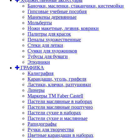
Художественные аксессуары
Баночки, масленки, стаканчики, кистемойки
Гипсовые учебные пособия
Манекены деревянные
Мольберты
Ножи макетные, лезвия, коврики
Палитры для красок
Пеналы художественные
Стеки для лепки
Сумки для художников
Тубусы для бумаги
Этюдники
ГРАФИКА
Калиграфия
Карандаши, уголь, грифеля
Ластики, клячки, разтушовки
Линеры
Маркеры TM Faber Castell
Пастели маслянные в наборах
Пастели маслянные поштучно
Пастели сухие в наборах
Пастели сухие и маслянные
Рапидографы
Ручки для творчества
Цветные карандаши в наборах