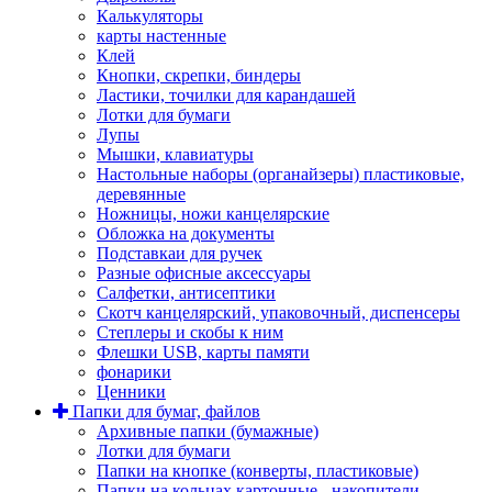
Калькуляторы
карты настенные
Клей
Кнопки, скрепки, биндеры
Ластики, точилки для карандашей
Лотки для бумаги
Лупы
Мышки, клавиатуры
Настольные наборы (органайзеры) пластиковые,
деревянные
Ножницы, ножи канцелярские
Обложка на документы
Подставкаи для ручек
Разные офисные аксессуары
Салфетки, антисептики
Скотч канцелярский, упаковочный, диспенсеры
Степлеры и скобы к ним
Флешки USB, карты памяти
фонарики
Ценники
Папки для бумаг, файлов
Архивные папки (бумажные)
Лотки для бумаги
Папки на кнопке (конверты, пластиковые)
Папки на кольцах картонные - накопители,