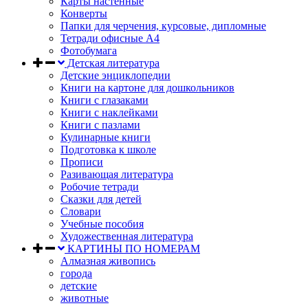
Карты настенные
Конверты
Папки для черчения, курсовые, дипломные
Тетради офисные А4
Фотобумага
Детская литература
Детские энциклопедии
Книги на картоне для дошкольников
Книги с глазаками
Книги с наклейками
Книги с пазлами
Кулинарные книги
Подготовка к школе
Прописи
Разивающая литература
Робочие тетради
Сказки для детей
Словари
Учебные пособия
Художественная литература
КАРТИНЫ ПО НОМЕРАМ
Алмазная живопись
города
детские
животные