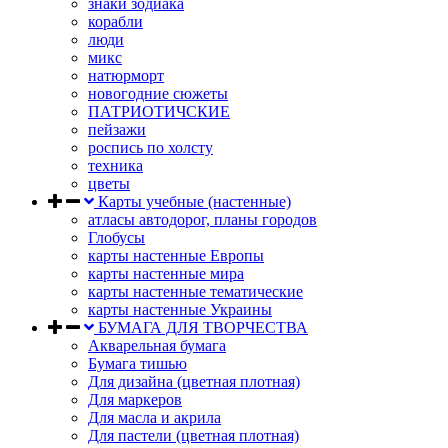
знаки зодиака
корабли
люди
микс
натюрморт
новогодние сюжеты
ПАТРИОТИЧСКИЕ
пейзажи
роспись по холсту
техника
цветы
Карты учебные (настенные)
атласы автодорог, планы городов
Глобусы
карты настенные Европы
карты настенные мира
карты настенные тематические
карты настенные Украины
БУМАГА ДЛЯ ТВОРЧЕСТВА
Акварельная бумага
Бумага тишью
Для дизайна (цветная плотная)
Для маркеров
Для масла и акрила
Для пастели (цветная плотная)