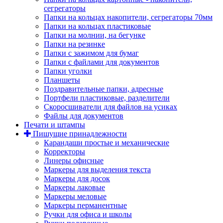
сегрегаторы
Папки на кольцах накопители, сегрегаторы 70мм
Папки на кольцах пластиковые
Папки на молнии, на бегунке
Папки на резинке
Папки с зажимом для бумаг
Папки с файлами для документов
Папки уголки
Планшеты
Поздравительные папки, адресные
Портфели пластиковые, разделители
Скоросшиватели для файлов на усиках
Файлы для документов
Печати и штампы
Пишущие принадлежности
Карандаши простые и механические
Корректоры
Линеры офисные
Маркеры для выделения текста
Маркеры для досок
Маркеры лаковые
Маркеры меловые
Маркеры перманентные
Ручки для офиса и школы