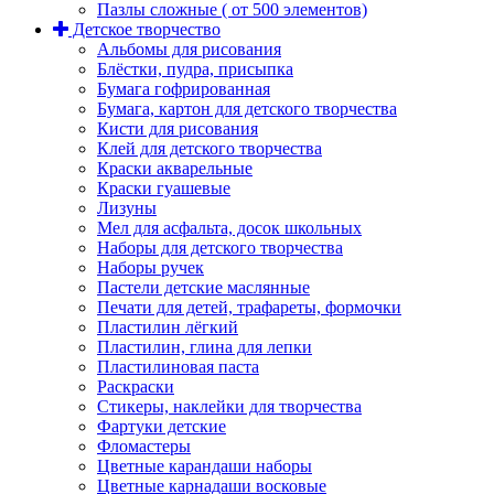
Пазлы сложные ( от 500 элементов)
Детское творчество
Альбомы для рисования
Блёстки, пудра, присыпка
Бумага гофрированная
Бумага, картон для детского творчества
Кисти для рисования
Клей для детского творчества
Краски акварельные
Краски гуашевые
Лизуны
Мел для асфальта, досок школьных
Наборы для детского творчества
Наборы ручек
Пастели детские маслянные
Печати для детей, трафареты, формочки
Пластилин лёгкий
Пластилин, глина для лепки
Пластилиновая паста
Раскраски
Стикеры, наклейки для творчества
Фартуки детские
Фломастеры
Цветные карандаши наборы
Цветные карнадаши восковые