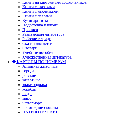
Книги на картоне для дошкольников
Книги с глазаками
Книги с наклейками
Книги с пазлами
Кулинарные книги
Подготовка к школе
Прописи
Разивающая литература
Робочие тетради
Сказки для детей
Словари
Учебные пособия
Художественная литература
КАРТИНЫ ПО НОМЕРАМ
Алмазная живопись
города
детские
животные
знаки зодиака
корабли
люди
микс
натюрморт
новогодние сюжеты
ПАТРИОТИЧСКИЕ