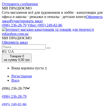
Отправить сообщение
МИ ПРАЦЮЄМО
Сеть магазинов всё для художников и хобби · канцтовары для
офиса и школы · рюказки и пеналы · детские книги
Оформить
заказ
Редактировать заказ
(096) 236-28-79
Viber:
(095) 249-82-86
МИ ПРАЦЮЄМО
Оформить заказ
RU
UA
Товаров
0
на сумму 0,00 грн
Ваша корзина пуста :(
Регистрация
Вход
(096) 236-28-79
(096) 236-28-79
(095) 249-82-86