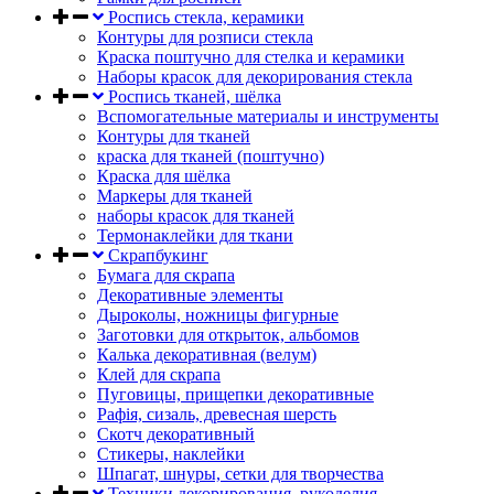
Роспись стекла, керамики
Контуры для розписи стекла
Краска поштучно для стелка и керамики
Наборы красок для декорирования стекла
Роспись тканей, шёлка
Вспомогательные материалы и инструменты
Контуры для тканей
краска для тканей (поштучно)
Краска для шёлка
Маркеры для тканей
наборы красок для тканей
Термонаклейки для ткани
Скрапбукинг
Бумага для скрапа
Декоративные элементы
Дыроколы, ножницы фигурные
Заготовки для открыток, альбомов
Калька декоративная (велум)
Клей для скрапа
Пуговицы, прищепки декоративные
Рафія, сизаль, древесная шерсть
Скотч декоративный
Стикеры, наклейки
Шпагат, шнуры, сетки для творчества
Техники декорирования, рукоделия