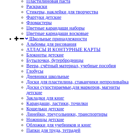
Пластилиновая паста
Раскраски
Стикеры, наклейки для творчества
Фартуки детские
Фломастеры
Цветные карандаши наборы
Цветные карнадаши восковые
Школьные принадлежности
Альбомы для рисования
АТЛАСЫ И КОНТУРНЫЕ КАРТЫ
Блокноты детские
Бутылочки, бутербродницы
Веера, счётный материал, учебные пособия
Глобусы
Дневники школьные
Доски для пластилина, стаканчики непроливайка
Доски сухостираемые,для маркеров, магниты
детские
Закладки для книг
Карандаши, ластики, точилки
Кошельки детские
Линейки, треугольники, транспортиры
Ножницы детские
Обложки для учебников и книг
Папки для труда, тетрадей