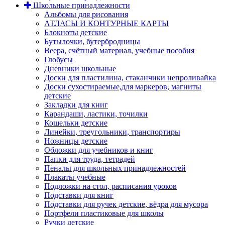
Школьные принадлежности
Альбомы для рисования
АТЛАСЫ И КОНТУРНЫЕ КАРТЫ
Блокноты детские
Бутылочки, бутербродницы
Веера, счётный материал, учебные пособия
Глобусы
Дневники школьные
Доски для пластилина, стаканчики непроливайка
Доски сухостираемые,для маркеров, магниты
детские
Закладки для книг
Карандаши, ластики, точилки
Кошельки детские
Линейки, треугольники, транспортиры
Ножницы детские
Обложки для учебников и книг
Папки для труда, тетрадей
Пеналы для школьных принадлежностей
Плакаты учебные
Подложки на стол, расписания уроков
Подставки для книг
Подставки для ручек детские, вёдра для мусора
Портфели пластиковые для школы
Ручки детские