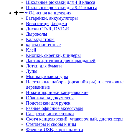
Школьные рюкзаки для 4-8 класса
Школьные рюкзаки для 9-11 класса
Офисная канцелярия
Батарейки, аккумуляторы
Визитницы, бейджи
Диски CD-R, DVD-R
Дыроколы
Калькуляторы
карты настенные
Клей
Кнопки, скрепки, биндеры
Ластики, точилки для карандашей
Лотки для бумаги
Лупы
Мышки, клавиатуры
Настольные наборы (органайзеры) пластиковые,
деревянные
Ножницы, ножи канцелярские
Обложка на документы
Подставкаи для ручек
Разные офисные аксессуары
Салфетки, антисептики
Скотч канцелярский, упаковочный, диспенсеры
Степлеры и скобы к ним
Флешки USB, карты памяти