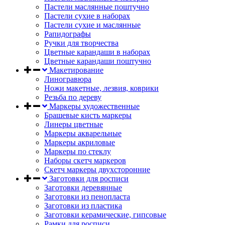
Пастели маслянные поштучно
Пастели сухие в наборах
Пастели сухие и маслянные
Рапидографы
Ручки для творчества
Цветные карандаши в наборах
Цветные карандаши поштучно
Макетирование
Линогравюра
Ножи макетные, лезвия, коврики
Резьба по дереву
Маркеры художественные
Брашевые кисть маркеры
Линеры цветные
Маркеры акварельные
Маркеры акриловые
Маркеры по стеклу
Наборы скетч маркеров
Скетч маркеры двухсторонние
Заготовки для росписи
Заготовки деревянные
Заготовки из пенопласта
Заготовки из пластика
Заготовки керамические, гипсовые
Рамки для росписи