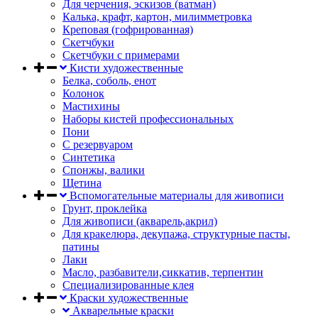
Для черчения, эскизов (ватман)
Калька, крафт, картон, милимметровка
Креповая (гофрированная)
Скетчбуки
Скетчбуки с примерами
Кисти художественные
Белка, соболь, енот
Колонок
Мастихины
Наборы кистей профессиональных
Пони
С резервуаром
Синтетика
Спонжы, валики
Щетина
Вспомогательные материалы для живописи
Грунт, проклейка
Для живописи (акварель,акрил)
Для кракелюра, декупажа, структурные пасты,
патины
Лаки
Масло, разбавители,сиккатив, терпентин
Специализированные клея
Краски художественные
Акварельные краски