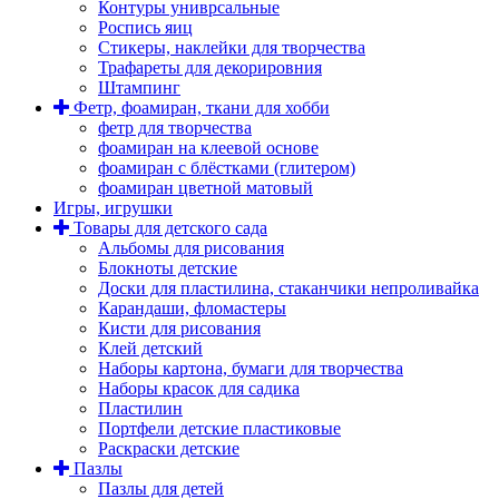
Контуры униврсальные
Роспись яиц
Стикеры, наклейки для творчества
Трафареты для декорировния
Штампинг
Фетр, фоамиран, ткани для хобби
фетр для творчества
фоамиран на клеевой основе
фоамиран с блёстками (глитером)
фоамиран цветной матовый
Игры, игрушки
Товары для детского сада
Альбомы для рисования
Блокноты детские
Доски для пластилина, стаканчики непроливайка
Карандаши, фломастеры
Кисти для рисования
Клей детский
Наборы картона, бумаги для творчества
Наборы красок для садика
Пластилин
Портфели детские пластиковые
Раскраски детские
Пазлы
Пазлы для детей