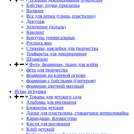
Блёстки, пудра, присыпка
Валяние
Все для лепки (глина, пластилин)
Декупаж
Золочение (поталь)
Квилинг
Контуры униврсальные
Роспись яиц
Стикеры, наклейки для творчества
Трафареты для декорировния
Штампинг
Фетр, фоамиран, ткани для хобби
фетр для творчества
фоамиран на клеевой основе
фоамиран с блёстками (глитером)
фоамиран цветной матовый
Игры, игрушки
Товары для детского сада
Альбомы для рисования
Блокноты детские
Доски для пластилина, стаканчики непроливайка
Карандаши, фломастеры
Кисти для рисования
Клей детский