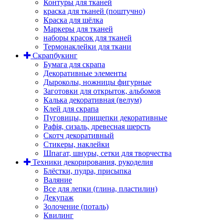
Контуры для тканей
краска для тканей (поштучно)
Краска для шёлка
Маркеры для тканей
наборы красок для тканей
Термонаклейки для ткани
Скрапбукинг
Бумага для скрапа
Декоративные элементы
Дыроколы, ножницы фигурные
Заготовки для открыток, альбомов
Калька декоративная (велум)
Клей для скрапа
Пуговицы, прищепки декоративные
Рафія, сизаль, древесная шерсть
Скотч декоративный
Стикеры, наклейки
Шпагат, шнуры, сетки для творчества
Техники декорирования, рукоделия
Блёстки, пудра, присыпка
Валяние
Все для лепки (глина, пластилин)
Декупаж
Золочение (поталь)
Квилинг