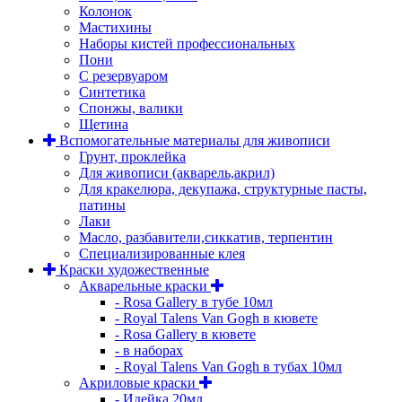
Колонок
Мастихины
Наборы кистей профессиональных
Пони
С резервуаром
Синтетика
Спонжы, валики
Щетина
Вспомогательные материалы для живописи
Грунт, проклейка
Для живописи (акварель,акрил)
Для кракелюра, декупажа, структурные пасты,
патины
Лаки
Масло, разбавители,сиккатив, терпентин
Специализированные клея
Краски художественные
Акварельные краски
- Rosa Gallery в тубе 10мл
- Royal Talens Van Gogh в кювете
- Rosa Gallery в кювете
- в наборах
- Royal Talens Van Gogh в тубах 10мл
Акриловые краски
- Идейка 20мл