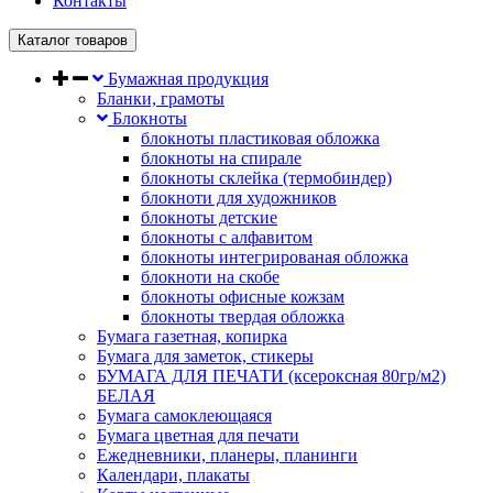
Контакты
Каталог товаров
Бумажная продукция
Бланки, грамоты
Блокноты
блокноты пластиковая обложка
блокноты на спирале
блокноты склейка (термобиндер)
блокноти для художников
блокноты детские
блокноты с алфавитом
блокноты интегрированая обложка
блокноти на скобе
блокноты офисные кожзам
блокноты твердая обложка
Бумага газетная, копирка
Бумага для заметок, стикеры
БУМАГА ДЛЯ ПЕЧАТИ (ксероксная 80гр/м2)
БЕЛАЯ
Бумага самоклеющаяся
Бумага цветная для печати
Ежедневники, планеры, планинги
Календари, плакаты