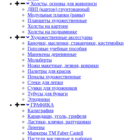
Холсты, основы для живописи
ДВП (картон) грунтованный
Модульные планки (рамы)
Планшеты художественные
Холсты на картоне
Холсты на подрамнике
Художественные аксессуары
Баночки, масленки, стаканчики, кистемойки
Гипсовые учебные пособия
Манекены деревянные
Мольберты
Ножи макетные, лезвия, коврики
Палитры для красок
Пеналы художественные
Стеки для лепки
Сумки для художников
Тубусы для бумаги
Этюдники
ГРАФИКА
Калиграфия
Карандаши, уголь, грифеля
Ластики, клячки, разтушовки
Линеры
Маркеры TM Faber Castell
Пастели маслянные в наборах