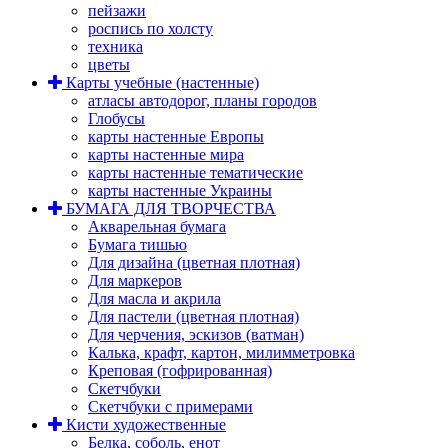
пейзажи
роспись по холсту
техника
цветы
Карты учебные (настенные)
атласы автодорог, планы городов
Глобусы
карты настенные Европы
карты настенные мира
карты настенные тематические
карты настенные Украины
БУМАГА ДЛЯ ТВОРЧЕСТВА
Акварельная бумага
Бумага тишью
Для дизайна (цветная плотная)
Для маркеров
Для масла и акрила
Для пастели (цветная плотная)
Для черчения, эскизов (ватман)
Калька, крафт, картон, милимметровка
Креповая (гофрированная)
Скетчбуки
Скетчбуки с примерами
Кисти художественные
Белка, соболь, енот