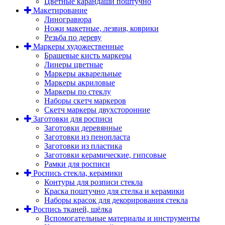
Цветные карандаши поштучно
Макетирование
Линогравюра
Ножи макетные, лезвия, коврики
Резьба по дереву
Маркеры художественные
Брашевые кисть маркеры
Линеры цветные
Маркеры акварельные
Маркеры акриловые
Маркеры по стеклу
Наборы скетч маркеров
Скетч маркеры двухсторонние
Заготовки для росписи
Заготовки деревянные
Заготовки из пенопласта
Заготовки из пластика
Заготовки керамические, гипсовые
Рамки для росписи
Роспись стекла, керамики
Контуры для розписи стекла
Краска поштучно для стелка и керамики
Наборы красок для декорирования стекла
Роспись тканей, шёлка
Вспомогательные материалы и инструменты