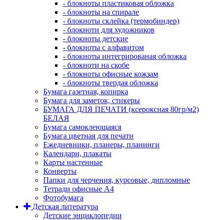
- блокноты пластиковая обложка
- блокноты на спирале
- блокноты склейка (термобиндер)
- блокноти для художников
- блокноты детские
- блокноты с алфавитом
- блокноты интегрированая обложка
- блокноти на скобе
- блокноты офисные кожзам
- блокноты твердая обложка
Бумага газетная, копирка
Бумага для заметок, стикеры
БУМАГА ДЛЯ ПЕЧАТИ (ксероксная 80гр/м2)
БЕЛАЯ
Бумага самоклеющаяся
Бумага цветная для печати
Ежедневники, планеры, планинги
Календари, плакаты
Карты настенные
Конверты
Папки для черчения, курсовые, дипломные
Тетради офисные А4
Фотобумага
Детская литература
Детские энциклопедии