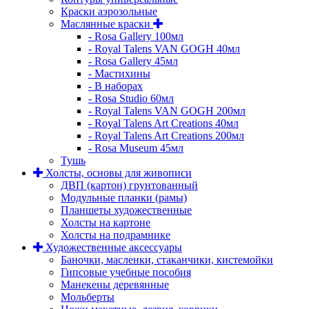
Краски аэрозольные
Маслянные краски
- Rosa Gallery 100мл
- Royal Talens VAN GOGH 40мл
- Rosa Gallery 45мл
- Мастихины
- В наборах
- Rosa Studio 60мл
- Royal Talens VAN GOGH 200мл
- Royal Talens Art Creations 40мл
- Royal Talens Art Creations 200мл
- Rosa Museum 45мл
Тушь
Холсты, основы для живописи
ДВП (картон) грунтованный
Модульные планки (рамы)
Планшеты художественные
Холсты на картоне
Холсты на подрамнике
Художественные аксессуары
Баночки, масленки, стаканчики, кистемойки
Гипсовые учебные пособия
Манекены деревянные
Мольберты