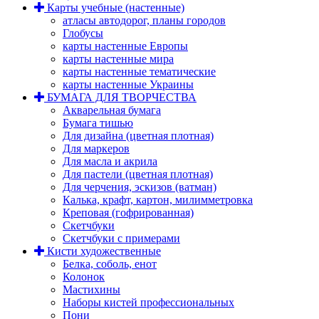
Карты учебные (настенные)
атласы автодорог, планы городов
Глобусы
карты настенные Европы
карты настенные мира
карты настенные тематические
карты настенные Украины
БУМАГА ДЛЯ ТВОРЧЕСТВА
Акварельная бумага
Бумага тишью
Для дизайна (цветная плотная)
Для маркеров
Для масла и акрила
Для пастели (цветная плотная)
Для черчения, эскизов (ватман)
Калька, крафт, картон, милимметровка
Креповая (гофрированная)
Скетчбуки
Скетчбуки с примерами
Кисти художественные
Белка, соболь, енот
Колонок
Мастихины
Наборы кистей профессиональных
Пони