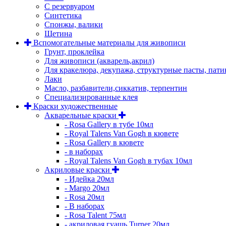
С резервуаром
Синтетика
Спонжы, валики
Щетина
Вспомогательные материалы для живописи
Грунт, проклейка
Для живописи (акварель,акрил)
Для кракелюра, декупажа, структурные пасты, пат
Лаки
Масло, разбавители,сиккатив, терпентин
Специализированные клея
Краски художественные
Акварельные краски
- Rosa Gallery в тубе 10мл
- Royal Talens Van Gogh в кювете
- Rosa Gallery в кювете
- в наборах
- Royal Talens Van Gogh в тубах 10мл
Акриловые краски
- Идейка 20мл
- Margo 20мл
- Rosa 20мл
- В наборах
- Rosa Talent 75мл
- акриловая гуашь Turner 20мл