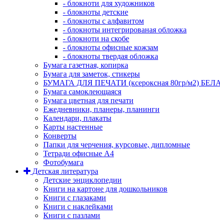
- блокноти для художников
- блокноты детские
- блокноты с алфавитом
- блокноты интегрированая обложка
- блокноти на скобе
- блокноты офисные кожзам
- блокноты твердая обложка
Бумага газетная, копирка
Бумага для заметок, стикеры
БУМАГА ДЛЯ ПЕЧАТИ (ксероксная 80гр/м2) БЕЛ
Бумага самоклеющаяся
Бумага цветная для печати
Ежедневники, планеры, планинги
Календари, плакаты
Карты настенные
Конверты
Папки для черчения, курсовые, дипломные
Тетради офисные А4
Фотобумага
Детская литература
Детские энциклопедии
Книги на картоне для дошкольников
Книги с глазаками
Книги с наклейками
Книги с пазлами