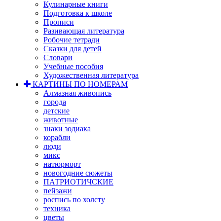
Кулинарные книги
Подготовка к школе
Прописи
Разивающая литература
Робочие тетради
Сказки для детей
Словари
Учебные пособия
Художественная литература
КАРТИНЫ ПО НОМЕРАМ
Алмазная живопись
города
детские
животные
знаки зодиака
корабли
люди
микс
натюрморт
новогодние сюжеты
ПАТРИОТИЧСКИЕ
пейзажи
роспись по холсту
техника
цветы