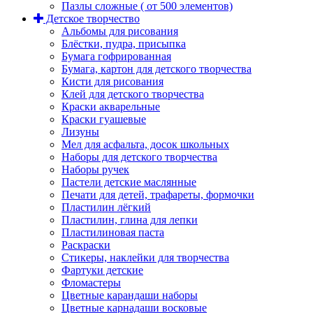
Пазлы сложные ( от 500 элементов)
Детское творчество
Альбомы для рисования
Блёстки, пудра, присыпка
Бумага гофрированная
Бумага, картон для детского творчества
Кисти для рисования
Клей для детского творчества
Краски акварельные
Краски гуашевые
Лизуны
Мел для асфальта, досок школьных
Наборы для детского творчества
Наборы ручек
Пастели детские маслянные
Печати для детей, трафареты, формочки
Пластилин лёгкий
Пластилин, глина для лепки
Пластилиновая паста
Раскраски
Стикеры, наклейки для творчества
Фартуки детские
Фломастеры
Цветные карандаши наборы
Цветные карнадаши восковые