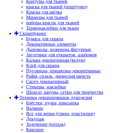
Контуры для тканей
краска для тканей (поштучно)
Краска для шёлка
Маркеры для тканей
наборы красок для тканей
Термонаклейки для ткани
Скрапбукинг
Бумага для скрапа
Декоративные элементы
Дыроколы, ножницы фигурные
Заготовки для открыток, альбомов
Калька декоративная (велум)
Клей для скрапа
Пуговицы, прищепки декоративные
Рафія, сизаль, древесная шерсть
Скотч декоративный
Стикеры, наклейки
Шпагат, шнуры, сетки для творчества
Техники декорирования, рукоделия
Блёстки, пудра, присыпка
Валяние
Все для лепки (глина, пластилин)
Декупаж
Золочение (поталь)
Квилинг