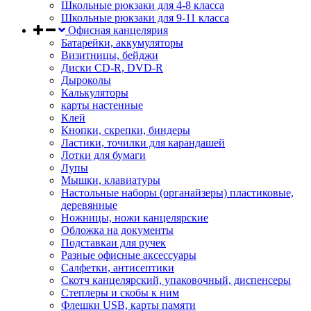
Школьные рюкзаки для 4-8 класса
Школьные рюкзаки для 9-11 класса
Офисная канцелярия
Батарейки, аккумуляторы
Визитницы, бейджи
Диски CD-R, DVD-R
Дыроколы
Калькуляторы
карты настенные
Клей
Кнопки, скрепки, биндеры
Ластики, точилки для карандашей
Лотки для бумаги
Лупы
Мышки, клавиатуры
Настольные наборы (органайзеры) пластиковые,
деревянные
Ножницы, ножи канцелярские
Обложка на документы
Подставкаи для ручек
Разные офисные аксессуары
Салфетки, антисептики
Скотч канцелярский, упаковочный, диспенсеры
Степлеры и скобы к ним
Флешки USB, карты памяти