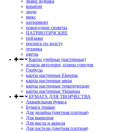
знаки зодиака
корабли
люди
микс
натюрморт
новогодние сюжеты
ПАТРИОТИЧСКИЕ
пейзажи
роспись по холсту
техника
цветы
Карты учебные (настенные)
атласы автодорог, планы городов
Глобусы
карты настенные Европы
карты настенные мира
карты настенные тематические
карты настенные Украины
БУМАГА ДЛЯ ТВОРЧЕСТВА
Акварельная бумага
Бумага тишью
Для дизайна (цветная плотная)
Для маркеров
Для масла и акрила
Для пастели (цветная плотная)