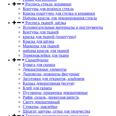
Роспись стекла, керамики
Контуры для розписи стекла
Краска поштучно для стелка и керамики
Наборы красок для декорирования стекла
Роспись тканей, шёлка
Вспомогательные материалы и инструменты
Контуры для тканей
краска для тканей (поштучно)
Краска для шёлка
Маркеры для тканей
наборы красок для тканей
Термонаклейки для ткани
Скрапбукинг
Бумага для скрапа
Декоративные элементы
Дыроколы, ножницы фигурные
Заготовки для открыток, альбомов
Калька декоративная (велум)
Клей для скрапа
Пуговицы, прищепки декоративные
Рафія, сизаль, древесная шерсть
Скотч декоративный
Стикеры, наклейки
Шпагат, шнуры, сетки для творчества
Техники декорирования, рукоделия