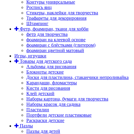
Контуры униврсальные
Роспись яиц
Стикеры, наклейки для творчества
Трафареты для декорировния
Штампинг
Фетр, фоамиран, ткани для хобби
фетр для творчества
фоамиран на клеевой основе
фоамиран с блёстками (глитером)
фоамиран цветной матовый
Игры, игрушки
Товары для детского сада
Альбомы для рисования
Блокноты детские
Доски для пластилина, стаканчики непроливайка
Карандаши, фломастеры
Кисти для рисования
Клей детский
Наборы картона, бумаги для творчества
Наборы красок для садика
Пластилин
Портфели детские пластиковые
Раскраски детские
Пазлы
Пазлы для детей