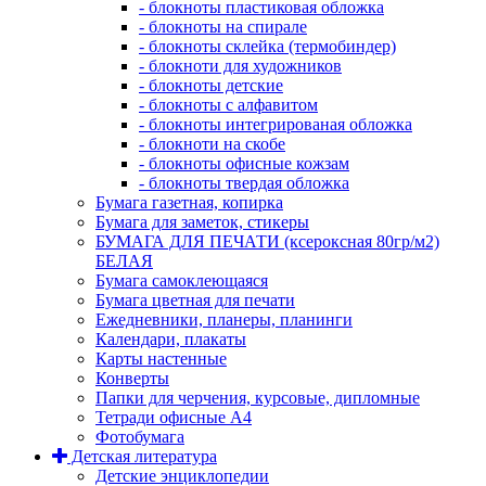
- блокноты пластиковая обложка
- блокноты на спирале
- блокноты склейка (термобиндер)
- блокноти для художников
- блокноты детские
- блокноты с алфавитом
- блокноты интегрированая обложка
- блокноти на скобе
- блокноты офисные кожзам
- блокноты твердая обложка
Бумага газетная, копирка
Бумага для заметок, стикеры
БУМАГА ДЛЯ ПЕЧАТИ (ксероксная 80гр/м2)
БЕЛАЯ
Бумага самоклеющаяся
Бумага цветная для печати
Ежедневники, планеры, планинги
Календари, плакаты
Карты настенные
Конверты
Папки для черчения, курсовые, дипломные
Тетради офисные А4
Фотобумага
Детская литература
Детские энциклопедии