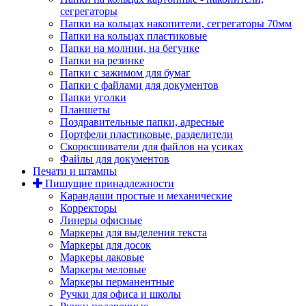
сегрегаторы
Папки на кольцах накопители, сегрегаторы 70мм
Папки на кольцах пластиковые
Папки на молнии, на бегунке
Папки на резинке
Папки с зажимом для бумаг
Папки с файлами для документов
Папки уголки
Планшеты
Поздравительные папки, адресные
Портфели пластиковые, разделители
Скоросшиватели для файлов на усиках
Файлы для документов
Печати и штампы
Пишущие принадлежности
Карандаши простые и механические
Корректоры
Линеры офисные
Маркеры для выделения текста
Маркеры для досок
Маркеры лаковые
Маркеры меловые
Маркеры перманентные
Ручки для офиса и школы