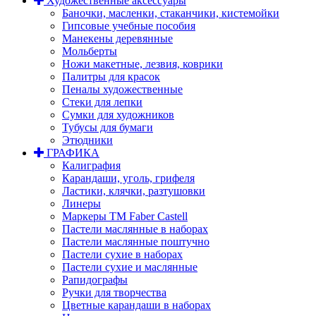
Художественные аксессуары
Баночки, масленки, стаканчики, кистемойки
Гипсовые учебные пособия
Манекены деревянные
Мольберты
Ножи макетные, лезвия, коврики
Палитры для красок
Пеналы художественные
Стеки для лепки
Сумки для художников
Тубусы для бумаги
Этюдники
ГРАФИКА
Калиграфия
Карандаши, уголь, грифеля
Ластики, клячки, разтушовки
Линеры
Маркеры TM Faber Castell
Пастели маслянные в наборах
Пастели маслянные поштучно
Пастели сухие в наборах
Пастели сухие и маслянные
Рапидографы
Ручки для творчества
Цветные карандаши в наборах