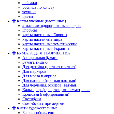
пейзажи
роспись по холсту
техника
цветы
Карты учебные (настенные)
атласы автодорог, планы городов
Глобусы
карты настенные Европы
карты настенные мира
карты настенные тематические
карты настенные Украины
БУМАГА ДЛЯ ТВОРЧЕСТВА
Акварельная бумага
Бумага тишью
Для дизайна (цветная плотная)
Для маркеров
Для масла и акрила
Для пастели (цветная плотная)
Для черчения, эскизов (ватман)
Калька, крафт, картон, милимметровка
Креповая (гофрированная)
Скетчбуки
Скетчбуки с примерами
Кисти художественные
Белка, соболь, енот