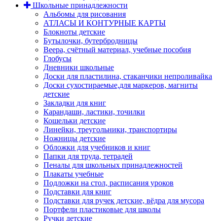
Школьные принадлежности
Альбомы для рисования
АТЛАСЫ И КОНТУРНЫЕ КАРТЫ
Блокноты детские
Бутылочки, бутербродницы
Веера, счётный материал, учебные пособия
Глобусы
Дневники школьные
Доски для пластилина, стаканчики непроливайка
Доски сухостираемые,для маркеров, магниты
детские
Закладки для книг
Карандаши, ластики, точилки
Кошельки детские
Линейки, треугольники, транспортиры
Ножницы детские
Обложки для учебников и книг
Папки для труда, тетрадей
Пеналы для школьных принадлежностей
Плакаты учебные
Подложки на стол, расписания уроков
Подставки для книг
Подставки для ручек детские, вёдра для мусора
Портфели пластиковые для школы
Ручки детские