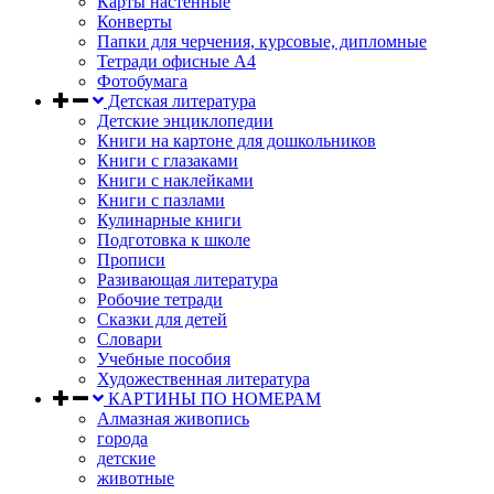
Карты настенные
Конверты
Папки для черчения, курсовые, дипломные
Тетради офисные А4
Фотобумага
Детская литература
Детские энциклопедии
Книги на картоне для дошкольников
Книги с глазаками
Книги с наклейками
Книги с пазлами
Кулинарные книги
Подготовка к школе
Прописи
Разивающая литература
Робочие тетради
Сказки для детей
Словари
Учебные пособия
Художественная литература
КАРТИНЫ ПО НОМЕРАМ
Алмазная живопись
города
детские
животные