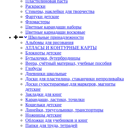
Пластилиновая паста
Раскраски
Стикеры, наклейки для творчества
Фартуки детские
Фломастеры
Цветные карандаши наборы
Цветные карнадаши восковые
Школьные принадлежности
Альбомы для рисования
АТЛАСЫ И КОНТУРНЫЕ КАРТЫ
Блокноты детские
Бутылочки, бутербродницы
Веера, счётный материал, учебные пособия
Глобусы
Дневники школьные
Доски для пластилина, стаканчики непроливайка
Доски сухостираемые,для маркеров, магниты
детские
Закладки для книг
Карандаши, ластики, точилки
Кошельки детские
Линейки, треугольники, транспортиры
Ножницы детские
Обложки для учебников и книг
Папки для труда, тетрадей