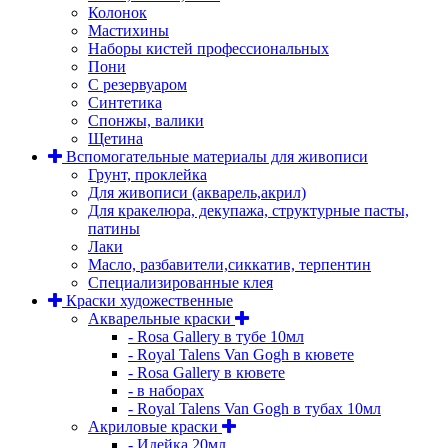
Колонок
Мастихины
Наборы кистей профессиональных
Пони
С резервуаром
Синтетика
Спонжы, валики
Щетина
Вспомогательные материалы для живописи
Грунт, проклейка
Для живописи (акварель,акрил)
Для кракелюра, декупажа, структурные пасты,
патины
Лаки
Масло, разбавители,сиккатив, терпентин
Специализированные клея
Краски художественные
Акварельные краски
- Rosa Gallery в тубе 10мл
- Royal Talens Van Gogh в кювете
- Rosa Gallery в кювете
- в наборах
- Royal Talens Van Gogh в тубах 10мл
Акриловые краски
- Идейка 20мл