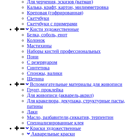
Для черчения, эскизов (ватман)
Калька, крафт, картон, милимметровка
Креповая (гофрированная)
Скетчбуки
Скетчбуки с примерами
Кисти художественные
Белка, соболь, енот
Колонок
Мастихины
Наборы кистей профессиональных
Пони
С резервуаром
Синтетика
Спонжы, валики
Щетина
Вспомогательные материалы для живописи
Грунт, проклейка
Для живописи (акварель,акрил)
Для кракелюра, декупажа, структурные пасты,
патины
Лаки
Масло, разбавители,сиккатив, терпентин
Специализированные клея
Краски художественные
Акварельные краски