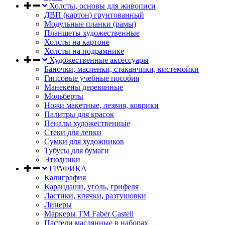
Холсты, основы для живописи
ДВП (картон) грунтованный
Модульные планки (рамы)
Планшеты художественные
Холсты на картоне
Холсты на подрамнике
Художественные аксессуары
Баночки, масленки, стаканчики, кистемойки
Гипсовые учебные пособия
Манекены деревянные
Мольберты
Ножи макетные, лезвия, коврики
Палитры для красок
Пеналы художественные
Стеки для лепки
Сумки для художников
Тубусы для бумаги
Этюдники
ГРАФИКА
Калиграфия
Карандаши, уголь, грифеля
Ластики, клячки, разтушовки
Линеры
Маркеры TM Faber Castell
Пастели маслянные в наборах