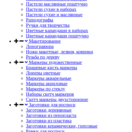
Пастели маслянные поштучно
Пастели сухие в наборах
Пастели сухие и маслянные
Рапидографы
Ручки для творчества
Цветные карандаши в наборах
Цветные карандаши поштучно
Макетирование
Линогравюра
Ножи макетные, лезвия, коврики
Резьба по дереву
Маркеры художественные
Брашевые кисть маркеры
Линеры цветные
Маркеры акварельные
Маркеры акриловые
Маркеры по стеклу
Наборы скетч маркеров
Скетч маркеры двухсторонние
Заготовки для росписи
Заготовки деревянные
Заготовки из пенопласта
Заготовки из пластика
Заготовки керамические, гипсовые
Рамки для росписи