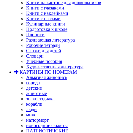
Книги на картоне для дошкольников
Книги с глазаками
Книги с наклейками
Книги с пазлами
Кулинарные книги
Подготовка к школе
Прописи
Разивающая литература
Робочие тетради
Сказки для детей
Словари
Учебные пособия
Художественная литература
КАРТИНЫ ПО НОМЕРАМ
Алмазная живопись
города
детские
животные
знаки зодиака
корабли
люди
микс
натюрморт
новогодние сюжеты
ПАТРИОТИЧСКИЕ