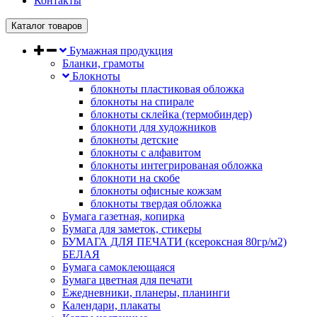
Контакты
Каталог товаров
Бумажная продукция
Бланки, грамоты
Блокноты
блокноты пластиковая обложка
блокноты на спирале
блокноты склейка (термобиндер)
блокноти для художников
блокноты детские
блокноты с алфавитом
блокноты интегрированая обложка
блокноти на скобе
блокноты офисные кожзам
блокноты твердая обложка
Бумага газетная, копирка
Бумага для заметок, стикеры
БУМАГА ДЛЯ ПЕЧАТИ (ксероксная 80гр/м2)
БЕЛАЯ
Бумага самоклеющаяся
Бумага цветная для печати
Ежедневники, планеры, планинги
Календари, плакаты