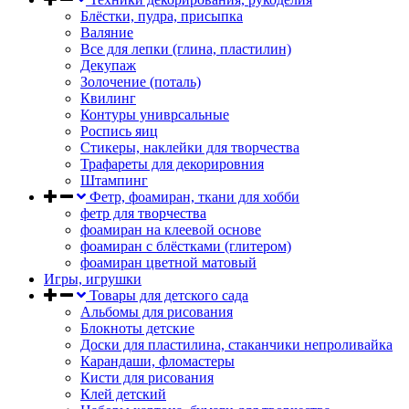
Блёстки, пудра, присыпка
Валяние
Все для лепки (глина, пластилин)
Декупаж
Золочение (поталь)
Квилинг
Контуры униврсальные
Роспись яиц
Стикеры, наклейки для творчества
Трафареты для декорировния
Штампинг
Фетр, фоамиран, ткани для хобби
фетр для творчества
фоамиран на клеевой основе
фоамиран с блёстками (глитером)
фоамиран цветной матовый
Игры, игрушки
Товары для детского сада
Альбомы для рисования
Блокноты детские
Доски для пластилина, стаканчики непроливайка
Карандаши, фломастеры
Кисти для рисования
Клей детский