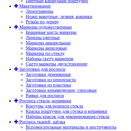
Цветные карандаши поштучно
Макетирование
Линогравюра
Ножи макетные, лезвия, коврики
Резьба по дереву
Маркеры художественные
Брашевые кисть маркеры
Линеры цветные
Маркеры акварельные
Маркеры акриловые
Маркеры по стеклу
Наборы скетч маркеров
Скетч маркеры двухсторонние
Заготовки для росписи
Заготовки деревянные
Заготовки из пенопласта
Заготовки из пластика
Заготовки керамические, гипсовые
Рамки для росписи
Роспись стекла, керамики
Контуры для розписи стекла
Краска поштучно для стелка и керамики
Наборы красок для декорирования стекла
Роспись тканей, шёлка
Вспомогательные материалы и инструменты