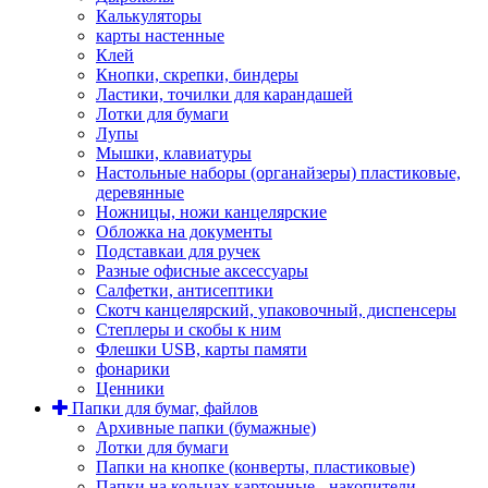
Калькуляторы
карты настенные
Клей
Кнопки, скрепки, биндеры
Ластики, точилки для карандашей
Лотки для бумаги
Лупы
Мышки, клавиатуры
Настольные наборы (органайзеры) пластиковые,
деревянные
Ножницы, ножи канцелярские
Обложка на документы
Подставкаи для ручек
Разные офисные аксессуары
Салфетки, антисептики
Скотч канцелярский, упаковочный, диспенсеры
Степлеры и скобы к ним
Флешки USB, карты памяти
фонарики
Ценники
Папки для бумаг, файлов
Архивные папки (бумажные)
Лотки для бумаги
Папки на кнопке (конверты, пластиковые)
Папки на кольцах картонные - накопители,