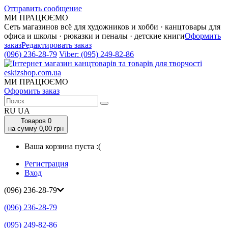
Отправить сообщение
МИ ПРАЦЮЄМО
Сеть магазинов всё для художников и хобби · канцтовары для
офиса и школы · рюказки и пеналы · детские книги
Оформить
заказ
Редактировать заказ
(096) 236-28-79
Viber:
(095) 249-82-86
МИ ПРАЦЮЄМО
Оформить заказ
RU
UA
Товаров
0
на сумму 0,00 грн
Ваша корзина пуста :(
Регистрация
Вход
(096) 236-28-79
(096) 236-28-79
(095) 249-82-86