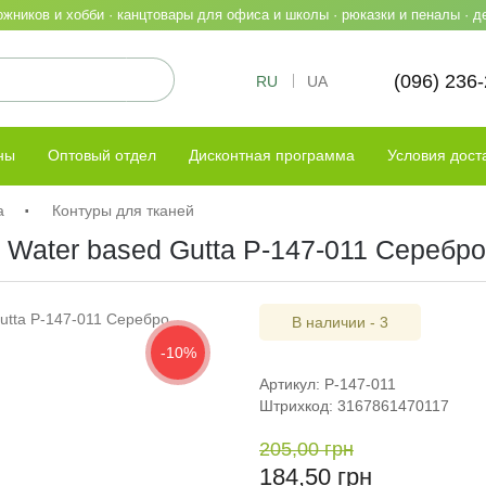
жников и хобби · канцтовары для офиса и школы · рюказки и пеналы · д
(096) 236
RU
UA
ны
Оптовый отдел
Дисконтная программа
Условия дост
а
Контуры для тканей
 Water based Gutta P-147-011 Серебро
В наличии - 3
-10%
Артикул: P-147-011
Штрихкод: 3167861470117
205,00 грн
184,50 грн