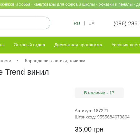
жников и хобби · канцтовары для офиса и школы · рюказки и пеналы · д
(096) 236
RU
UA
ны
Оптовый отдел
Дисконтная программа
Условия дост
ности
Карандаши, ластики, точилки
e Trend винил
В наличии - 17
Артикул: 187221
Штрихкод: 9555684679864
35,00 грн