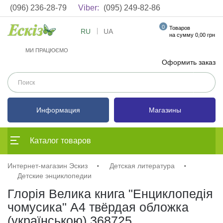
(096) 236-28-79
Viber:
(095) 249-82-86
0
Товаров
RU
UA
на сумму 0,00 грн
МИ ПРАЦЮЄМО
Оформить заказ
Информация
Магазины
Каталог товаров
Интернет-магазин Эскиз
Детская литература
Детские энциклопедии
Глорія Велика книга "Енциклопедія
чомусика" А4 твёрдая обложка
(українською) 368725