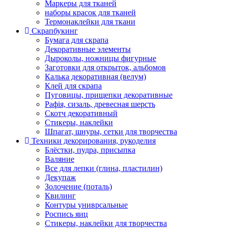
Маркеры для тканей
наборы красок для тканей
Термонаклейки для ткани
Скрапбукинг
Бумага для скрапа
Декоративные элементы
Дыроколы, ножницы фигурные
Заготовки для открыток, альбомов
Калька декоративная (велум)
Клей для скрапа
Пуговицы, прищепки декоративные
Рафія, сизаль, древесная шерсть
Скотч декоративный
Стикеры, наклейки
Шпагат, шнуры, сетки для творчества
Техники декорирования, рукоделия
Блёстки, пудра, присыпка
Валяние
Все для лепки (глина, пластилин)
Декупаж
Золочение (поталь)
Квилинг
Контуры униврсальные
Роспись яиц
Стикеры, наклейки для творчества