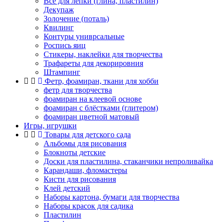
Все для лепки (глина, пластилин)
Декупаж
Золочение (поталь)
Квилинг
Контуры униврсальные
Роспись яиц
Стикеры, наклейки для творчества
Трафареты для декорировния
Штампинг
Фетр, фоамиран, ткани для хобби
фетр для творчества
фоамиран на клеевой основе
фоамиран с блёстками (глитером)
фоамиран цветной матовый
Игры, игрушки
Товары для детского сада
Альбомы для рисования
Блокноты детские
Доски для пластилина, стаканчики непроливайка
Карандаши, фломастеры
Кисти для рисования
Клей детский
Наборы картона, бумаги для творчества
Наборы красок для садика
Пластилин