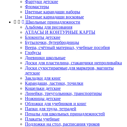
Фартуки детские
Фломастеры
Цветные карандаши наборы
Цветные карнадаши восковые
Школьные принадлежности
Альбомы для рисования
АТЛАСЫ И КОНТУРНЫЕ КАРТЫ
Блокноты детские
Бутылочки, бутербродницы
Веера, счётный материал, учебные пособия
Глобусы
Дневники школьные
Доски для пластилина, стаканчики непроливайка
Доски сухостираемые,для маркеров, магниты
детские
Закладки для книг
Карандаши, ластики, точилки
Кошельки детские
Линейки, треугольники, транспортиры
Ножницы детские
Обложки для учебников и книг
Папки для труда, тетрадей
Пеналы для школьных принадлежностей
Плакаты учебные
Подложки на стол, расписания уроков