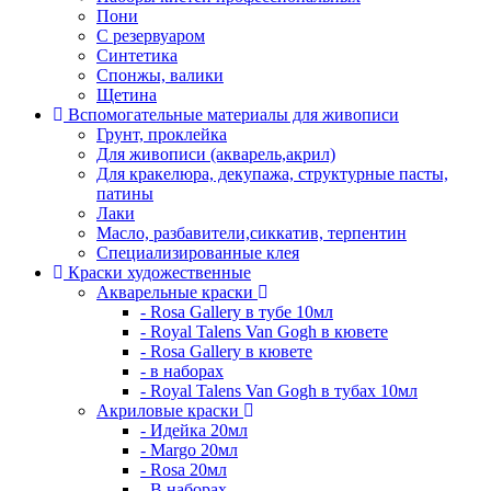
Пони
С резервуаром
Синтетика
Спонжы, валики
Щетина
Вспомогательные материалы для живописи
Грунт, проклейка
Для живописи (акварель,акрил)
Для кракелюра, декупажа, структурные пасты,
патины
Лаки
Масло, разбавители,сиккатив, терпентин
Специализированные клея
Краски художественные
Акварельные краски
- Rosa Gallery в тубе 10мл
- Royal Talens Van Gogh в кювете
- Rosa Gallery в кювете
- в наборах
- Royal Talens Van Gogh в тубах 10мл
Акриловые краски
- Идейка 20мл
- Margo 20мл
- Rosa 20мл
- В наборах