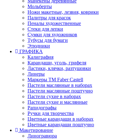
Манекены деревянные
Мольберты
Ножи макетные, лезвия, коврики
Палитры для красок
Пеналы художественные
Стеки для лепки
Сумки для художников
Тубусы для бумаги
Этюдники
ГРАФИКА
Калиграфия
Карандаши, уголь, грифеля
Ластики, клячки, разтушовки
Линеры
Маркеры TM Faber Castell
Пастели маслянные в наборах
Пастели маслянные поштучно
Пастели сухие в наборах
Пастели сухие и маслянные
Рапидографы
Ручки для творчества
Цветные карандаши в наборах
Цветные карандаши поштучно
Макетирование
Линогравюра