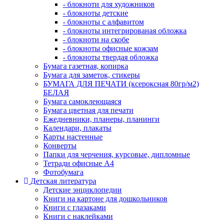
- блокноти для художников
- блокноты детские
- блокноты с алфавитом
- блокноты интегрированая обложка
- блокноти на скобе
- блокноты офисные кожзам
- блокноты твердая обложка
Бумага газетная, копирка
Бумага для заметок, стикеры
БУМАГА ДЛЯ ПЕЧАТИ (ксероксная 80гр/м2)
БЕЛАЯ
Бумага самоклеющаяся
Бумага цветная для печати
Ежедневники, планеры, планинги
Календари, плакаты
Карты настенные
Конверты
Папки для черчения, курсовые, дипломные
Тетради офисные А4
Фотобумага
Детская литература
Детские энциклопедии
Книги на картоне для дошкольников
Книги с глазаками
Книги с наклейками