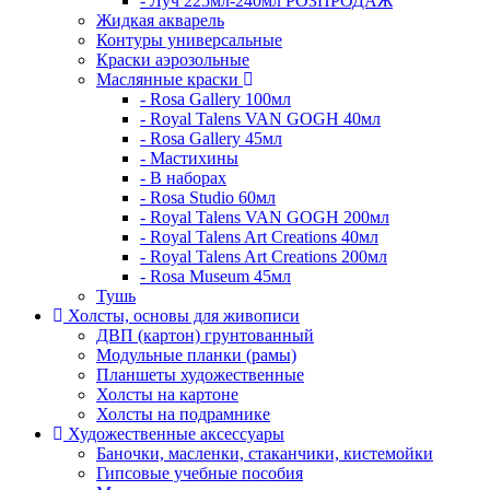
- Луч 225мл-240мл РОЗПРОДАЖ
Жидкая акварель
Контуры универсальные
Краски аэрозольные
Маслянные краски
- Rosa Gallery 100мл
- Royal Talens VAN GOGH 40мл
- Rosa Gallery 45мл
- Мастихины
- В наборах
- Rosa Studio 60мл
- Royal Talens VAN GOGH 200мл
- Royal Talens Art Creations 40мл
- Royal Talens Art Creations 200мл
- Rosa Museum 45мл
Тушь
Холсты, основы для живописи
ДВП (картон) грунтованный
Модульные планки (рамы)
Планшеты художественные
Холсты на картоне
Холсты на подрамнике
Художественные аксессуары
Баночки, масленки, стаканчики, кистемойки
Гипсовые учебные пособия