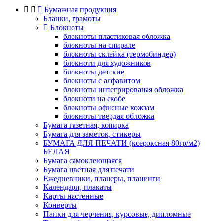
Бумажная продукция
Бланки, грамоты
Блокноты
блокноты пластиковая обложка
блокноты на спирале
блокноты склейка (термобиндер)
блокноти для художников
блокноты детские
блокноты с алфавитом
блокноты интегрированая обложка
блокноти на скобе
блокноты офисные кожзам
блокноты твердая обложка
Бумага газетная, копирка
Бумага для заметок, стикеры
БУМАГА ДЛЯ ПЕЧАТИ (ксероксная 80гр/м2)
БЕЛАЯ
Бумага самоклеющаяся
Бумага цветная для печати
Ежедневники, планеры, планинги
Календари, плакаты
Карты настенные
Конверты
Папки для черчения, курсовые, дипломные