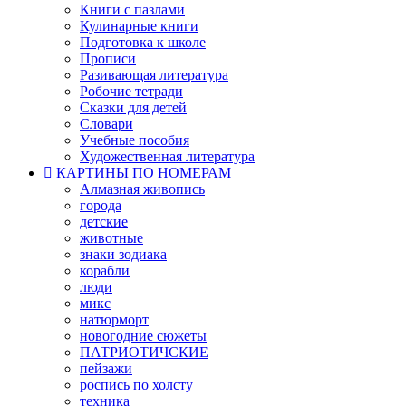
Книги с пазлами
Кулинарные книги
Подготовка к школе
Прописи
Разивающая литература
Робочие тетради
Сказки для детей
Словари
Учебные пособия
Художественная литература
КАРТИНЫ ПО НОМЕРАМ
Алмазная живопись
города
детские
животные
знаки зодиака
корабли
люди
микс
натюрморт
новогодние сюжеты
ПАТРИОТИЧСКИЕ
пейзажи
роспись по холсту
техника