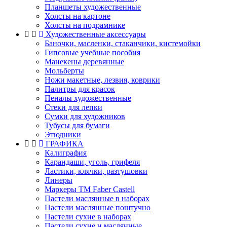
Планшеты художественные
Холсты на картоне
Холсты на подрамнике
Художественные аксессуары
Баночки, масленки, стаканчики, кистемойки
Гипсовые учебные пособия
Манекены деревянные
Мольберты
Ножи макетные, лезвия, коврики
Палитры для красок
Пеналы художественные
Стеки для лепки
Сумки для художников
Тубусы для бумаги
Этюдники
ГРАФИКА
Калиграфия
Карандаши, уголь, грифеля
Ластики, клячки, разтушовки
Линеры
Маркеры TM Faber Castell
Пастели маслянные в наборах
Пастели маслянные поштучно
Пастели сухие в наборах
Пастели сухие и маслянные