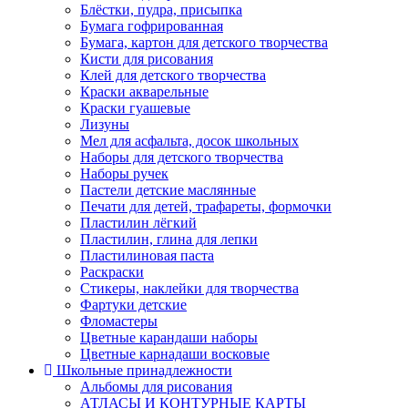
Блёстки, пудра, присыпка
Бумага гофрированная
Бумага, картон для детского творчества
Кисти для рисования
Клей для детского творчества
Краски акварельные
Краски гуашевые
Лизуны
Мел для асфальта, досок школьных
Наборы для детского творчества
Наборы ручек
Пастели детские маслянные
Печати для детей, трафареты, формочки
Пластилин лёгкий
Пластилин, глина для лепки
Пластилиновая паста
Раскраски
Стикеры, наклейки для творчества
Фартуки детские
Фломастеры
Цветные карандаши наборы
Цветные карнадаши восковые
Школьные принадлежности
Альбомы для рисования
АТЛАСЫ И КОНТУРНЫЕ КАРТЫ