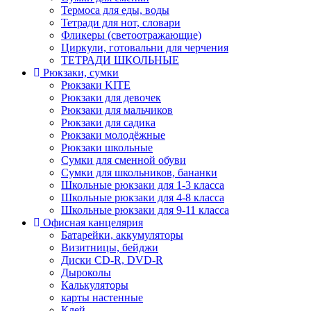
Термоса для еды, воды
Тетради для нот, словари
Фликеры (светоотражающие)
Циркули, готовальни для черчения
ТЕТРАДИ ШКОЛЬНЫЕ
Рюкзаки, сумки
Рюкзаки KITE
Рюкзаки для девочек
Рюкзаки для мальчиков
Рюкзаки для садика
Рюкзаки молодёжные
Рюкзаки школьные
Сумки для сменной обуви
Сумки для школьников, бананки
Школьные рюкзаки для 1-3 класса
Школьные рюкзаки для 4-8 класса
Школьные рюкзаки для 9-11 класса
Офисная канцелярия
Батарейки, аккумуляторы
Визитницы, бейджи
Диски CD-R, DVD-R
Дыроколы
Калькуляторы
карты настенные
Клей