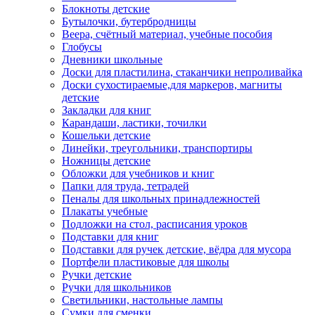
Блокноты детские
Бутылочки, бутербродницы
Веера, счётный материал, учебные пособия
Глобусы
Дневники школьные
Доски для пластилина, стаканчики непроливайка
Доски сухостираемые,для маркеров, магниты
детские
Закладки для книг
Карандаши, ластики, точилки
Кошельки детские
Линейки, треугольники, транспортиры
Ножницы детские
Обложки для учебников и книг
Папки для труда, тетрадей
Пеналы для школьных принадлежностей
Плакаты учебные
Подложки на стол, расписания уроков
Подставки для книг
Подставки для ручек детские, вёдра для мусора
Портфели пластиковые для школы
Ручки детские
Ручки для школьников
Светильники, настольные лампы
Сумки для сменки