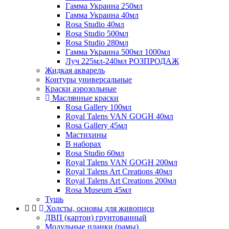
Гамма Украина 250мл
Гамма Украина 40мл
Rosa Studio 40мл
Rosa Studio 500мл
Rosa Studio 280мл
Гамма Украина 500мл 1000мл
Луч 225мл-240мл РОЗПРОДАЖ
Жидкая акварель
Контуры универсальные
Краски аэрозольные
Маслянные краски
Rosa Gallery 100мл
Royal Talens VAN GOGH 40мл
Rosa Gallery 45мл
Мастихины
В наборах
Rosa Studio 60мл
Royal Talens VAN GOGH 200мл
Royal Talens Art Creations 40мл
Royal Talens Art Creations 200мл
Rosa Museum 45мл
Тушь
Холсты, основы для живописи
ДВП (картон) грунтованный
Модульные планки (рамы)