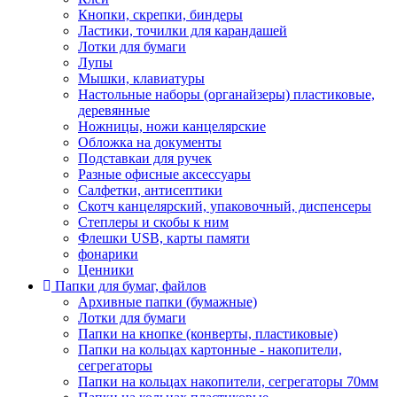
Кнопки, скрепки, биндеры
Ластики, точилки для карандашей
Лотки для бумаги
Лупы
Мышки, клавиатуры
Настольные наборы (органайзеры) пластиковые,
деревянные
Ножницы, ножи канцелярские
Обложка на документы
Подставкаи для ручек
Разные офисные аксессуары
Салфетки, антисептики
Скотч канцелярский, упаковочный, диспенсеры
Степлеры и скобы к ним
Флешки USB, карты памяти
фонарики
Ценники
Папки для бумаг, файлов
Архивные папки (бумажные)
Лотки для бумаги
Папки на кнопке (конверты, пластиковые)
Папки на кольцах картонные - накопители,
сегрегаторы
Папки на кольцах накопители, сегрегаторы 70мм