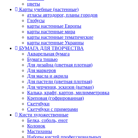
цветы
Карты учебные (настенные)
атласы автодорог, планы городов
Глобусы
карты настенные Европы
карты настенные мира
карты настенные тематические
карты настенные Украины
БУМАГА ДЛЯ ТВОРЧЕСТВА
Акварельная бумага
Бумага тишью
Для дизайна (цветная плотная)
Для маркеров
Для масла и акрила
Для пастели (цветная плотная)
Для черчения, эскизов (ватман)
Калька, крафт, картон, милимметровка
Креповая (гофрированная)
Скетчбуки
Скетчбуки с примерами
Кисти художественные
Белка, соболь, енот
Колонок
Мастихины
Наборы кистей профессиональных