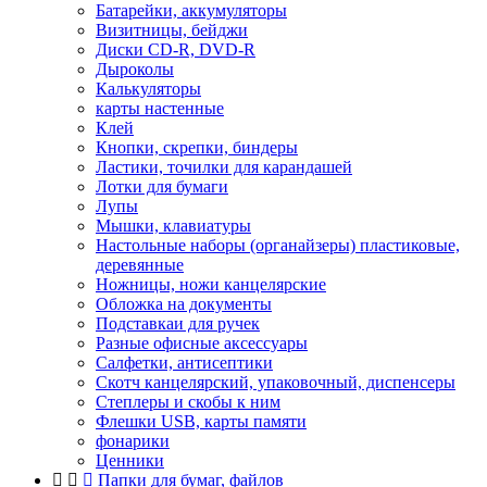
Батарейки, аккумуляторы
Визитницы, бейджи
Диски CD-R, DVD-R
Дыроколы
Калькуляторы
карты настенные
Клей
Кнопки, скрепки, биндеры
Ластики, точилки для карандашей
Лотки для бумаги
Лупы
Мышки, клавиатуры
Настольные наборы (органайзеры) пластиковые,
деревянные
Ножницы, ножи канцелярские
Обложка на документы
Подставкаи для ручек
Разные офисные аксессуары
Салфетки, антисептики
Скотч канцелярский, упаковочный, диспенсеры
Степлеры и скобы к ним
Флешки USB, карты памяти
фонарики
Ценники
Папки для бумаг, файлов