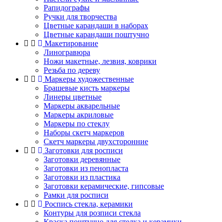
Рапидографы
Ручки для творчества
Цветные карандаши в наборах
Цветные карандаши поштучно
Макетирование
Линогравюра
Ножи макетные, лезвия, коврики
Резьба по дереву
Маркеры художественные
Брашевые кисть маркеры
Линеры цветные
Маркеры акварельные
Маркеры акриловые
Маркеры по стеклу
Наборы скетч маркеров
Скетч маркеры двухсторонние
Заготовки для росписи
Заготовки деревянные
Заготовки из пенопласта
Заготовки из пластика
Заготовки керамические, гипсовые
Рамки для росписи
Роспись стекла, керамики
Контуры для розписи стекла
Краска поштучно для стелка и керамики