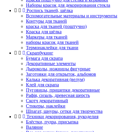
Наборы красок для декорирования стекла
Роспись тканей, шёлка
Вспомогательные материалы и инструменты
Контуры для тканей
краска для тканей (поштучно)
Краска для шёлка
Маркеры для тканей
наборы красок для тканей
Термонаклейки для ткани
Скрапбукинг
Бумага для скрапа
Декоративные элементы
Дыроколы, ножницы фигурные
Заготовки для открыток, альбомов
Калька декоративная (велум)
Клей для скрапа
Пуговицы, прищепки декоративные
Рафія, сизаль, древесная шерсть
Скотч декоративный
Стикеры, наклейки
Шпагат, шнуры, сетки для творчества
Техники декорирования, рукоделия
Блёстки, пудра, присыпка
Валяние