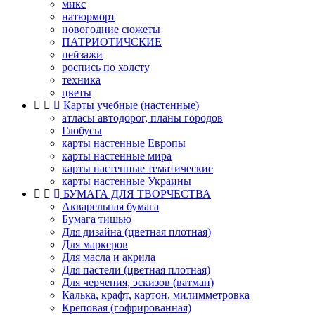
микс
натюрморт
новогодние сюжеты
ПАТРИОТИЧСКИЕ
пейзажи
роспись по холсту
техника
цветы
Карты учебные (настенные)
атласы автодорог, планы городов
Глобусы
карты настенные Европы
карты настенные мира
карты настенные тематические
карты настенные Украины
БУМАГА ДЛЯ ТВОРЧЕСТВА
Акварельная бумага
Бумага тишью
Для дизайна (цветная плотная)
Для маркеров
Для масла и акрила
Для пастели (цветная плотная)
Для черчения, эскизов (ватман)
Калька, крафт, картон, милимметровка
Креповая (гофрированная)