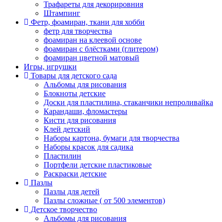
Трафареты для декорировния
Штампинг
Фетр, фоамиран, ткани для хобби
фетр для творчества
фоамиран на клеевой основе
фоамиран с блёстками (глитером)
фоамиран цветной матовый
Игры, игрушки
Товары для детского сада
Альбомы для рисования
Блокноты детские
Доски для пластилина, стаканчики непроливайка
Карандаши, фломастеры
Кисти для рисования
Клей детский
Наборы картона, бумаги для творчества
Наборы красок для садика
Пластилин
Портфели детские пластиковые
Раскраски детские
Пазлы
Пазлы для детей
Пазлы сложные ( от 500 элементов)
Детское творчество
Альбомы для рисования