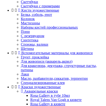
Скетчбуки
Скетчбуки с примерами
Кисти художественные
Белка, соболь, енот
Колонок
Мастихины
Наборы кистей профессиональных
Пони
С резервуаром
Синтетика
Спонжы, валики
Щетина
Вспомогательные материалы для живописи
Грунт, проклейка
Для живописи (акварель,акрил)
Для кракелюра, декупажа, структурные пасты,
патины
Лаки
Масло, разбавители,сиккатив, терпентин
Специализированные клея
Краски художественные
Акварельные краски
Rosa Gallery в тубе 10мл
Royal Talens Van Gogh в кювете
Rosa Gallery в кювете