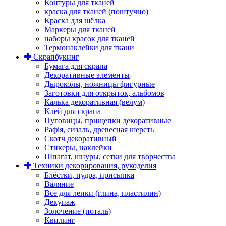
Контуры для тканей
краска для тканей (поштучно)
Краска для шёлка
Маркеры для тканей
наборы красок для тканей
Термонаклейки для ткани
Скрапбукинг
Бумага для скрапа
Декоративные элементы
Дыроколы, ножницы фигурные
Заготовки для открыток, альбомов
Калька декоративная (велум)
Клей для скрапа
Пуговицы, прищепки декоративные
Рафія, сизаль, древесная шерсть
Скотч декоративный
Стикеры, наклейки
Шпагат, шнуры, сетки для творчества
Техники декорирования, рукоделия
Блёстки, пудра, присыпка
Валяние
Все для лепки (глина, пластилин)
Декупаж
Золочение (поталь)
Квилинг