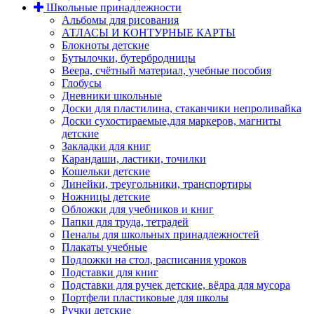
Школьные принадлежности
Альбомы для рисования
АТЛАСЫ И КОНТУРНЫЕ КАРТЫ
Блокноты детские
Бутылочки, бутербродницы
Веера, счётный материал, учебные пособия
Глобусы
Дневники школьные
Доски для пластилина, стаканчики непроливайка
Доски сухостираемые,для маркеров, магниты
детские
Закладки для книг
Карандаши, ластики, точилки
Кошельки детские
Линейки, треугольники, транспортиры
Ножницы детские
Обложки для учебников и книг
Папки для труда, тетрадей
Пеналы для школьных принадлежностей
Плакаты учебные
Подложки на стол, расписания уроков
Подставки для книг
Подставки для ручек детские, вёдра для мусора
Портфели пластиковые для школы
Ручки детские