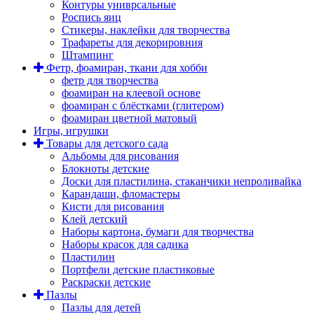
Контуры униврсальные
Роспись яиц
Стикеры, наклейки для творчества
Трафареты для декорировния
Штампинг
Фетр, фоамиран, ткани для хобби
фетр для творчества
фоамиран на клеевой основе
фоамиран с блёстками (глитером)
фоамиран цветной матовый
Игры, игрушки
Товары для детского сада
Альбомы для рисования
Блокноты детские
Доски для пластилина, стаканчики непроливайка
Карандаши, фломастеры
Кисти для рисования
Клей детский
Наборы картона, бумаги для творчества
Наборы красок для садика
Пластилин
Портфели детские пластиковые
Раскраски детские
Пазлы
Пазлы для детей