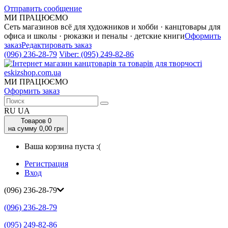
Отправить сообщение
МИ ПРАЦЮЄМО
Сеть магазинов всё для художников и хобби · канцтовары для
офиса и школы · рюказки и пеналы · детские книги
Оформить
заказ
Редактировать заказ
(096) 236-28-79
Viber:
(095) 249-82-86
МИ ПРАЦЮЄМО
Оформить заказ
RU
UA
Товаров
0
на сумму 0,00 грн
Ваша корзина пуста :(
Регистрация
Вход
(096) 236-28-79
(096) 236-28-79
(095) 249-82-86