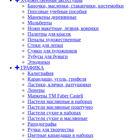
Художественные аксессуары
Баночки, масленки, стаканчики, кистемойки
Гипсовые учебные пособия
Манекены деревянные
Мольберты
Ножи макетные, лезвия, коврики
Палитры для красок
Пеналы художественные
Стеки для лепки
Сумки для художников
Тубусы для бумаги
Этюдники
ГРАФИКА
Калиграфия
Карандаши, уголь, грифеля
Ластики, клячки, разтушовки
Линеры
Маркеры TM Faber Castell
Пастели маслянные в наборах
Пастели маслянные поштучно
Пастели сухие в наборах
Пастели сухие и маслянные
Рапидографы
Ручки для творчества
Цветные карандаши в наборах