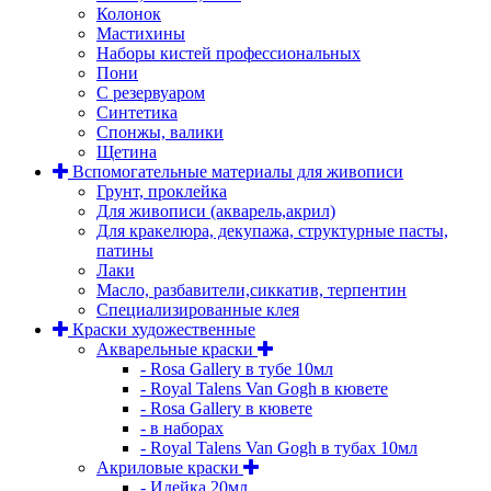
Колонок
Мастихины
Наборы кистей профессиональных
Пони
С резервуаром
Синтетика
Спонжы, валики
Щетина
Вспомогательные материалы для живописи
Грунт, проклейка
Для живописи (акварель,акрил)
Для кракелюра, декупажа, структурные пасты,
патины
Лаки
Масло, разбавители,сиккатив, терпентин
Специализированные клея
Краски художественные
Акварельные краски
- Rosa Gallery в тубе 10мл
- Royal Talens Van Gogh в кювете
- Rosa Gallery в кювете
- в наборах
- Royal Talens Van Gogh в тубах 10мл
Акриловые краски
- Идейка 20мл