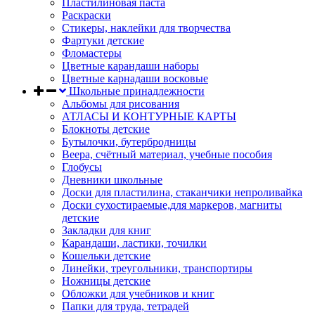
Пластилиновая паста
Раскраски
Стикеры, наклейки для творчества
Фартуки детские
Фломастеры
Цветные карандаши наборы
Цветные карнадаши восковые
Школьные принадлежности
Альбомы для рисования
АТЛАСЫ И КОНТУРНЫЕ КАРТЫ
Блокноты детские
Бутылочки, бутербродницы
Веера, счётный материал, учебные пособия
Глобусы
Дневники школьные
Доски для пластилина, стаканчики непроливайка
Доски сухостираемые,для маркеров, магниты
детские
Закладки для книг
Карандаши, ластики, точилки
Кошельки детские
Линейки, треугольники, транспортиры
Ножницы детские
Обложки для учебников и книг
Папки для труда, тетрадей