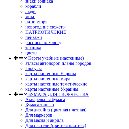
знаки зодиака
корабли
люди
микс
натюрморт
новогодние сюжеты
ПАТРИОТИЧСКИЕ
пейзажи
роспись по холсту
техника
цветы
Карты учебные (настенные)
атласы автодорог, планы городов
Глобусы
карты настенные Европы
карты настенные мира
карты настенные тематические
карты настенные Украины
БУМАГА ДЛЯ ТВОРЧЕСТВА
Акварельная бумага
Бумага тишью
Для дизайна (цветная плотная)
Для маркеров
Для масла и акрила
Для пастели (цветная плотная)