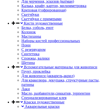
Для черчения, эскизов (ватман)
Калька, крафт, картон, милимметровка
Креповая (гофрированная)
Скетчбуки
Скетчбуки с примерами
Кисти художественные
Белка, соболь, енот
Колонок
Мастихины
Наборы кистей профессиональных
Пони
С резервуаром
Синтетика
Спонжы, валики
Щетина
Вспомогательные материалы для живописи
Грунт, проклейка
Для живописи (акварель,акрил)
Для кракелюра, декупажа, структурные пасты,
патины
Лаки
Масло, разбавители,сиккатив, терпентин
Специализированные клея
Краски художественные
Акварельные краски