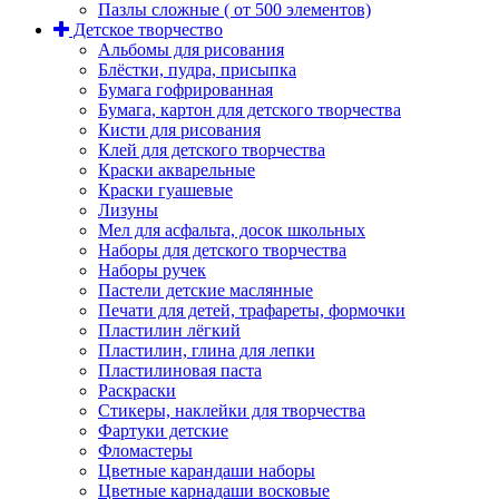
Пазлы сложные ( от 500 элементов)
Детское творчество
Альбомы для рисования
Блёстки, пудра, присыпка
Бумага гофрированная
Бумага, картон для детского творчества
Кисти для рисования
Клей для детского творчества
Краски акварельные
Краски гуашевые
Лизуны
Мел для асфальта, досок школьных
Наборы для детского творчества
Наборы ручек
Пастели детские маслянные
Печати для детей, трафареты, формочки
Пластилин лёгкий
Пластилин, глина для лепки
Пластилиновая паста
Раскраски
Стикеры, наклейки для творчества
Фартуки детские
Фломастеры
Цветные карандаши наборы
Цветные карнадаши восковые