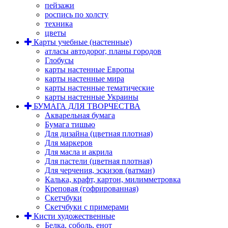
пейзажи
роспись по холсту
техника
цветы
Карты учебные (настенные)
атласы автодорог, планы городов
Глобусы
карты настенные Европы
карты настенные мира
карты настенные тематические
карты настенные Украины
БУМАГА ДЛЯ ТВОРЧЕСТВА
Акварельная бумага
Бумага тишью
Для дизайна (цветная плотная)
Для маркеров
Для масла и акрила
Для пастели (цветная плотная)
Для черчения, эскизов (ватман)
Калька, крафт, картон, милимметровка
Креповая (гофрированная)
Скетчбуки
Скетчбуки с примерами
Кисти художественные
Белка, соболь, енот