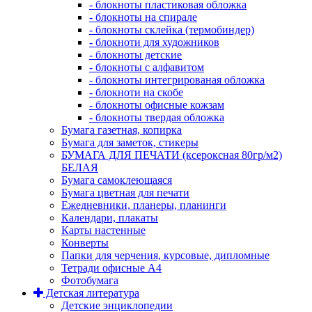
- блокноты пластиковая обложка
- блокноты на спирале
- блокноты склейка (термобиндер)
- блокноти для художников
- блокноты детские
- блокноты с алфавитом
- блокноты интегрированая обложка
- блокноти на скобе
- блокноты офисные кожзам
- блокноты твердая обложка
Бумага газетная, копирка
Бумага для заметок, стикеры
БУМАГА ДЛЯ ПЕЧАТИ (ксероксная 80гр/м2)
БЕЛАЯ
Бумага самоклеющаяся
Бумага цветная для печати
Ежедневники, планеры, планинги
Календари, плакаты
Карты настенные
Конверты
Папки для черчения, курсовые, дипломные
Тетради офисные А4
Фотобумага
Детская литература
Детские энциклопедии