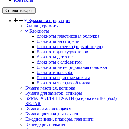
Контакты
Каталог товаров
Бумажная продукция
Бланки, грамоты
Блокноты
блокноты пластиковая обложка
блокноты на спирале
блокноты склейка (термобиндер)
блокноти для художников
блокноты детские
блокноты с алфавитом
блокноты интегрированая обложка
блокноти на скобе
блокноты офисные кожзам
блокноты твердая обложка
Бумага газетная, копирка
Бумага для заметок, стикеры
БУМАГА ДЛЯ ПЕЧАТИ (ксероксная 80гр/м2)
БЕЛАЯ
Бумага самоклеющаяся
Бумага цветная для печати
Ежедневники, планеры, планинги
Календари, плакаты