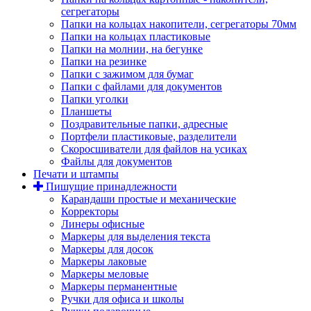
сегрегаторы
Папки на кольцах накопители, сегрегаторы 70мм
Папки на кольцах пластиковые
Папки на молнии, на бегунке
Папки на резинке
Папки с зажимом для бумаг
Папки с файлами для документов
Папки уголки
Планшеты
Поздравительные папки, адресные
Портфели пластиковые, разделители
Скоросшиватели для файлов на усиках
Файлы для документов
Печати и штампы
Пишущие принадлежности
Карандаши простые и механические
Корректоры
Линеры офисные
Маркеры для выделения текста
Маркеры для досок
Маркеры лаковые
Маркеры меловые
Маркеры перманентные
Ручки для офиса и школы