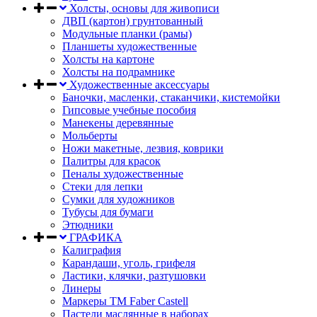
Холсты, основы для живописи
ДВП (картон) грунтованный
Модульные планки (рамы)
Планшеты художественные
Холсты на картоне
Холсты на подрамнике
Художественные аксессуары
Баночки, масленки, стаканчики, кистемойки
Гипсовые учебные пособия
Манекены деревянные
Мольберты
Ножи макетные, лезвия, коврики
Палитры для красок
Пеналы художественные
Стеки для лепки
Сумки для художников
Тубусы для бумаги
Этюдники
ГРАФИКА
Калиграфия
Карандаши, уголь, грифеля
Ластики, клячки, разтушовки
Линеры
Маркеры TM Faber Castell
Пастели маслянные в наборах