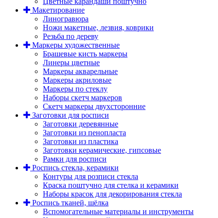
Цветные карандаши поштучно
Макетирование
Линогравюра
Ножи макетные, лезвия, коврики
Резьба по дереву
Маркеры художественные
Брашевые кисть маркеры
Линеры цветные
Маркеры акварельные
Маркеры акриловые
Маркеры по стеклу
Наборы скетч маркеров
Скетч маркеры двухсторонние
Заготовки для росписи
Заготовки деревянные
Заготовки из пенопласта
Заготовки из пластика
Заготовки керамические, гипсовые
Рамки для росписи
Роспись стекла, керамики
Контуры для розписи стекла
Краска поштучно для стелка и керамики
Наборы красок для декорирования стекла
Роспись тканей, шёлка
Вспомогательные материалы и инструменты