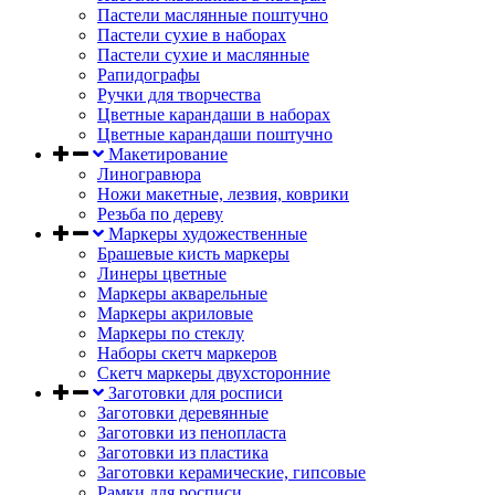
Пастели маслянные поштучно
Пастели сухие в наборах
Пастели сухие и маслянные
Рапидографы
Ручки для творчества
Цветные карандаши в наборах
Цветные карандаши поштучно
Макетирование
Линогравюра
Ножи макетные, лезвия, коврики
Резьба по дереву
Маркеры художественные
Брашевые кисть маркеры
Линеры цветные
Маркеры акварельные
Маркеры акриловые
Маркеры по стеклу
Наборы скетч маркеров
Скетч маркеры двухсторонние
Заготовки для росписи
Заготовки деревянные
Заготовки из пенопласта
Заготовки из пластика
Заготовки керамические, гипсовые
Рамки для росписи