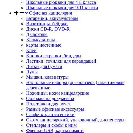
Школьные рюкзаки для 4-8 класса
Школьные рюкзаки для 9-11 класса
Офисная канцелярия
Батарейки, аккумуляторы
Визитницы, бейджи
Диски CD-R, DVD-R
Дыроколы
Калькуляторы
карты настенные
Клей
Кнопки, скрепки, биндеры
Ластики, точилки для карандашей
Лотки для бумаги
Лупы
Мышки, клавиатуры
Настольные наборы (органайзеры) пластиковые,
деревянные
Ножницы, ножи канцелярские
Обложка на документы
Подставкаи для ручек
Разные офисные аксессуары
Салфетки, антисептики
Скотч канцелярский, упаковочный, диспенсеры
Степлеры и скобы к ним
Флешки USB, карты памяти