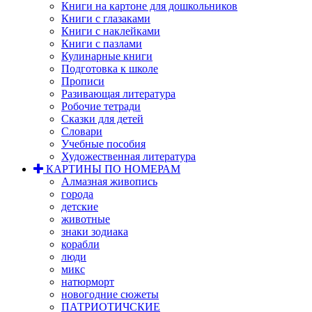
Книги на картоне для дошкольников
Книги с глазаками
Книги с наклейками
Книги с пазлами
Кулинарные книги
Подготовка к школе
Прописи
Разивающая литература
Робочие тетради
Сказки для детей
Словари
Учебные пособия
Художественная литература
КАРТИНЫ ПО НОМЕРАМ
Алмазная живопись
города
детские
животные
знаки зодиака
корабли
люди
микс
натюрморт
новогодние сюжеты
ПАТРИОТИЧСКИЕ