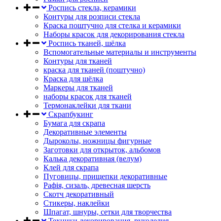
Роспись стекла, керамики
Контуры для розписи стекла
Краска поштучно для стелка и керамики
Наборы красок для декорирования стекла
Роспись тканей, шёлка
Вспомогательные материалы и инструменты
Контуры для тканей
краска для тканей (поштучно)
Краска для шёлка
Маркеры для тканей
наборы красок для тканей
Термонаклейки для ткани
Скрапбукинг
Бумага для скрапа
Декоративные элементы
Дыроколы, ножницы фигурные
Заготовки для открыток, альбомов
Калька декоративная (велум)
Клей для скрапа
Пуговицы, прищепки декоративные
Рафія, сизаль, древесная шерсть
Скотч декоративный
Стикеры, наклейки
Шпагат, шнуры, сетки для творчества
Техники декорирования, рукоделия