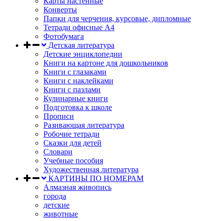
Карты настенные
Конверты
Папки для черчения, курсовые, дипломные
Тетради офисные А4
Фотобумага
Детская литература
Детские энциклопедии
Книги на картоне для дошкольников
Книги с глазаками
Книги с наклейками
Книги с пазлами
Кулинарные книги
Подготовка к школе
Прописи
Разивающая литература
Робочие тетради
Сказки для детей
Словари
Учебные пособия
Художественная литература
КАРТИНЫ ПО НОМЕРАМ
Алмазная живопись
города
детские
животные