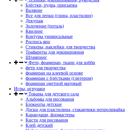
Блёстки, пудра, присыпка
Валяние
Все для лепки (глина, пластилин)
Декупаж
Золочение (поталь)
Квилинг
Контуры униврсальные
Роспись яиц
Стикеры, наклейки для творчества
Трафареты для декорировния
Штампинг
Фетр, фоамиран, ткани для хобби
фетр для творчества
фоамиран на клеевой основе
фоамиран с блёстками (глитером)
фоамиран цветной матовый
Игры, игрушки
Товары для детского сада
Альбомы для рисования
Блокноты детские
Доски для пластилина, стаканчики непроливайка
Карандаши, фломастеры
Кисти для рисования
Клей детский