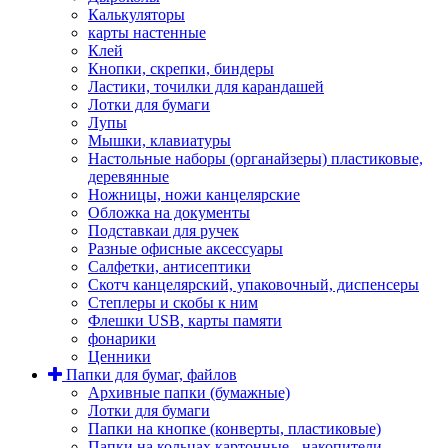
Калькуляторы
карты настенные
Клей
Кнопки, скрепки, биндеры
Ластики, точилки для карандашей
Лотки для бумаги
Лупы
Мышки, клавиатуры
Настольные наборы (органайзеры) пластиковые,
деревянные
Ножницы, ножи канцелярские
Обложка на документы
Подставкаи для ручек
Разные офисные аксессуары
Салфетки, антисептики
Скотч канцелярский, упаковочный, диспенсеры
Степлеры и скобы к ним
Флешки USB, карты памяти
фонарики
Ценники
Папки для бумаг, файлов
Архивные папки (бумажные)
Лотки для бумаги
Папки на кнопке (конверты, пластиковые)
Папки на кольцах картонные - накопители,